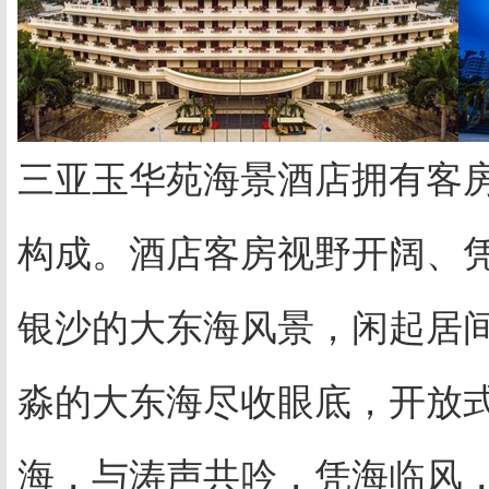
三亚玉华苑海景酒店拥有客房
构成。酒店客房视野开阔、
银沙的大东海风景，闲起居
淼的大东海尽收眼底，开放式
海，与涛声共吟，凭海临风