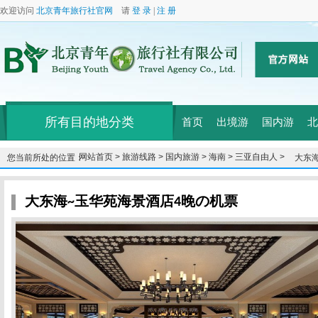
欢迎访问
北京青年旅行社官网
请
登 录
|
注 册
所有目的地分类
首页
出境游
国内游
北
网站首页 >
旅游线路 >
国内旅游 >
海南 >
三亚自由人 >
您当前所处的位置：
大东
大东海~玉华苑海景酒店4晚の机票