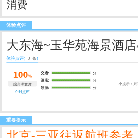
消费
体验点评
大东海~玉华苑海景酒店
体验点评(
0 条
)
100
交通:
分
%
酒店:
分
小提示：只
综合满意度
导游:
分
0 封点评
重要提示
北京-三亚往返航班参考