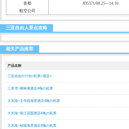
首都
JD5371/08:25—14:10
航空公司
三亚自由人景点攻略
相关产品推荐
产品名称
三亚自由行计划<机票+酒店>
三亚湾~椰林滩酒店4晚の机票
大东海~玉华苑海景酒店4晚の机票
大东海~珠江花园酒店4晚の机票
大东海~柏瑞海景酒店4晚の机票