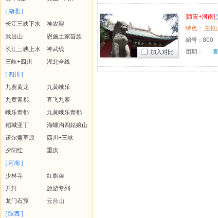
[ 湖北 ]
[西安+河南]
长江三峡下水
神农架
市区自由行
特色： 主推
武当山
恩施土家苗族
编号：
800
长江三峡上水
神武线
团期：
加入对比
三峡+四川
湖北全线
[ 四川 ]
九寨黄龙
九黄峨乐
九黄青都
直飞九寨
峨乐青都
九黄峨乐青都
稻城亚丁
海螺沟四姑娘山
诺尔盖草原
四川+三峡
夕阳红
重庆
[ 河南 ]
少林寺
红旗渠
开封
旅游专列
龙门石窟
云台山
[ 陕西 ]