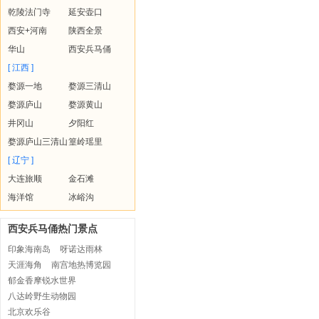
乾陵法门寺
延安壶口
西安+河南
陕西全景
华山
西安兵马俑
[ 江西 ]
婺源一地
婺源三清山
婺源庐山
婺源黄山
井冈山
夕阳红
婺源庐山三清山
篁岭瑶里
[ 辽宁 ]
大连旅顺
金石滩
海洋馆
冰峪沟
西安兵马俑热门景点
印象海南岛
呀诺达雨林
天涯海角
南宫地热博览园
郁金香摩锐水世界
八达岭野生动物园
北京欢乐谷