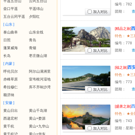
平遥五台山
云冈五台山
编号：
782
壶口平遥
平遥绵山
团期：
加入对比
五台云冈平遥
夕阳红
[ 山东 ]
[精品之旅]
泰山曲阜
山东全线
日照
青岛
编号：
778
蓬莱威海
青烟
团期：
加入对比
长岛
枣庄微山湖
[ 内蒙 ]
西
[福之旅]
呼伦贝尔
阿尔山满洲里
赤峰草原
室韦根河湿地
编号：
773
希拉穆仁
库不齐响沙湾
团期：
加入对比
额济纳
[ 安徽 ]
[盛唐之旅]
黄山日出
黄山千岛湖
西递宏村
黄山+婺源
编号：
743
黄千杭
黄山+九华山
团期：星期一
加入对比
黄千杭沪
黄山+华东