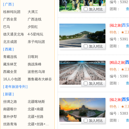
编号：
5392
[ 广西 ]
团期：
加入对比
桂林纯玩团
大漓江
广西全景
广西连线
西
[福之旅]
巴马
夕阳红
德天通灵北海
4-5星纯玩
编号：
5391
北京成团
亲子纯玩团
团期：
加入对比
[ 西藏 ]
青藏连线
日喀则
[精品之旅]
藏东林芝
挑战珠峰
西藏全景
波密然乌湖
编号：
5390
16人小包团
雅鲁藏布大峡谷
团期：
加入对比
[ 老年旅游专列 ]
[ 新疆 ]
西
[福之旅]
丝绸之路
北疆喀纳斯
南疆喀什
北疆+南疆
编号：
5383
塞外伊犁
北疆+丝路
团期：
加入对比
丝路青海
北疆+丝路+青海