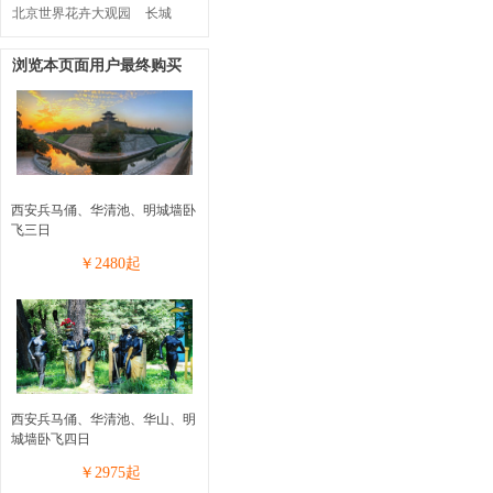
北京世界花卉大观园
长城
浏览本页面用户最终购买
西安兵马俑、华清池、明城墙卧
飞三日
￥
2480
起
西安兵马俑、华清池、华山、明
城墙卧飞四日
￥
2975
起