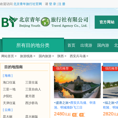
欢迎访问
北京青年旅行社官网
请
登 录
|
注 册
所有目的地分类
首页
出境游
国内游
北
网站首页 >
旅游线路 >
国内旅游 >
陕西 >
西安兵马俑 >
目的地指南
强烈推荐
强烈推荐
[ 海南 ]
海口往返
三亚往返
三亚一地
三亚自由人
夕阳红
蜜月团
<盛唐之旅>
西安兵马俑、华清
<福之旅>
天津往返
西沙群岛
池、明城墙卧飞三日
乾陵、明
[ 云南 ]
2480
2820
元起
元
昆大丽
昆大丽版