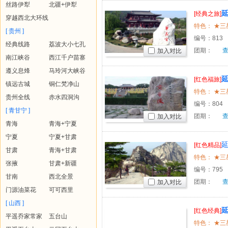
丝路伊犁
北疆+伊犁
[经典之旅]
穿越西北大环线
乾陵、法
[ 贵州 ]
编号：
813
经典线路
荔波大小七孔
团期：
加入对比
南江峡谷
西江千户苗寨
遵义息烽
马玲河大峡谷
[红色福旅]
镇远古城
铜仁梵净山
门寺、明
贵州全线
赤水四洞沟
编号：
804
[ 青甘宁 ]
团期：
加入对比
青海
青海+宁夏
宁夏
宁夏+甘肃
[红色精品]
甘肃
青海+甘肃
七天
张掖
甘肃+新疆
编号：
795
甘南
西北全景
团期：
加入对比
门源油菜花
可可西里
[ 山西 ]
[红色经典]
平遥乔家常家
五台山
卧六日游