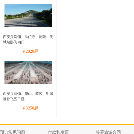
西安兵马俑、法门寺、乾陵、明
城墙卧飞四日
￥
2820
起
西安兵马俑、华山、乾陵、明城
墙卧飞五日游
￥
3250
起
预订常见问题
付款和发票
签署旅游合同