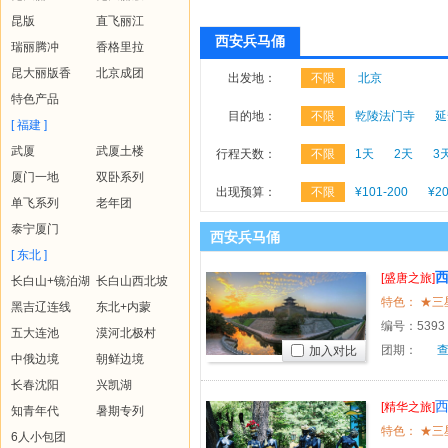
昆版
直飞丽江
西安兵马俑
瑞丽腾冲
香格里拉
昆大丽版香
北京成团
出发地：
不限
北京
特色产品
目的地：
不限
乾陵法门寺
延
[ 福建 ]
武厦
武厦土楼
行程天数：
不限
1天
2天
3
厦门一地
双卧系列
出现预算：
不限
¥101-200
¥20
单飞系列
老年团
泰宁厦门
西安兵马俑
[ 东北 ]
[盛唐之旅]
长白山+镜泊湖
长白山西北坡
黑吉辽连线
东北+内蒙
编号：
5393
五大连池
漠河北极村
团期：
加入对比
中俄边境
朝鲜边境
长春沈阳
兴凯湖
[精华之旅]
知青年代
暑期专列
6人小包团