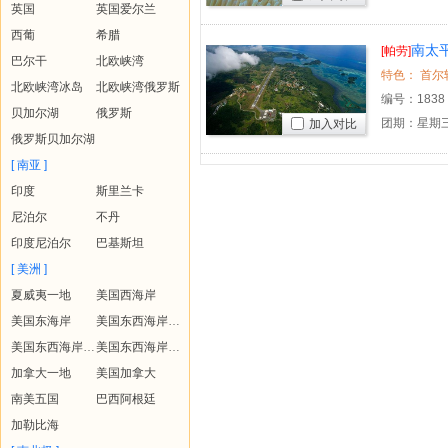
英国
英国爱尔兰
西葡
希腊
南太平
[帕劳]
巴尔干
北欧峡湾
北欧峡湾冰岛
北欧峡湾俄罗斯
编号：
1838
贝加尔湖
俄罗斯
团期：星期三
加入对比
俄罗斯贝加尔湖
[ 南亚 ]
印度
斯里兰卡
尼泊尔
不丹
印度尼泊尔
巴基斯坦
[ 美洲 ]
夏威夷一地
美国西海岸
美国东海岸
美国东西海岸+夏威夷
美国东西海岸+黄石
美国东西海岸+夏威夷+黄石
加拿大一地
美国加拿大
南美五国
巴西阿根廷
加勒比海