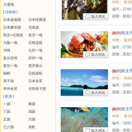
大溪地
编号：
2740
[ 日韩朝 ]
团期：星期三
加入对比
日本超值团
日本经典团
日本豪华团
北海道
南太平
[帕劳]
东京+北海道
东京一地
大阪一地
日韩连线
编号：
2739
冲绳
九州一地
团期：星期三
加入对比
首尔济州
济州一地
首尔一地
首济釜山
南太平
[帕劳]
朝鲜
日韩游轮
亲子游
日本全景
编号：
2395
本州全景
日韩亲子团
团期：星期三
加入对比
[ 欧洲 ]
一国
两国
南太平
[帕劳]
三国
四国
五国
六国
编号：
1840
七八国
东欧
团期：星期三
加入对比