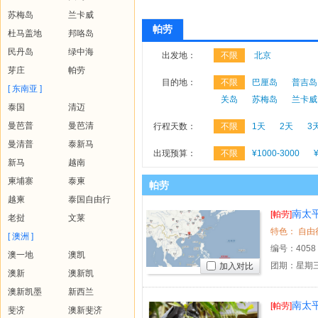
苏梅岛
兰卡威
帕劳
杜马盖地
邦咯岛
民丹岛
绿中海
出发地：
不限
北京
芽庄
帕劳
目的地：
不限
巴厘岛
普吉岛
[ 东南亚 ]
关岛
苏梅岛
兰卡威
泰国
清迈
曼芭普
曼芭清
行程天数：
不限
1天
2天
3
曼清普
泰新马
出现预算：
不限
¥1000-3000
新马
越南
柬埔寨
泰柬
帕劳
越柬
泰国自由行
南太平
[帕劳]
老挝
文莱
[ 澳洲 ]
编号：
4058
澳一地
澳凯
团期：星期三
加入对比
澳新
澳新凯
澳新凯墨
新西兰
南太平
[帕劳]
斐济
澳新斐济