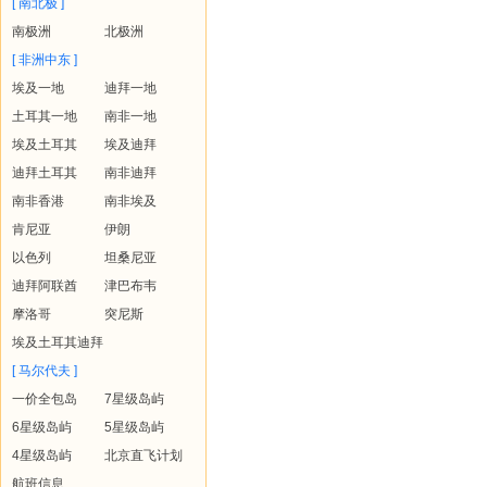
[ 南北极 ]
南极洲
北极洲
[ 非洲中东 ]
埃及一地
迪拜一地
土耳其一地
南非一地
埃及土耳其
埃及迪拜
迪拜土耳其
南非迪拜
南非香港
南非埃及
肯尼亚
伊朗
以色列
坦桑尼亚
迪拜阿联酋
津巴布韦
摩洛哥
突尼斯
埃及土耳其迪拜
[ 马尔代夫 ]
一价全包岛
7星级岛屿
6星级岛屿
5星级岛屿
4星级岛屿
北京直飞计划
航班信息