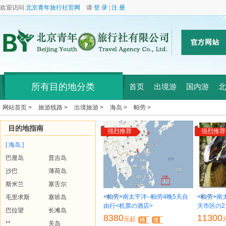
欢迎访问
北京青年旅行社官网
请
登 录
|
注 册
所有目的地分类
首页
出境游
国内游
北
网站首页 >
旅游线路 >
出境旅游 >
海岛 >
帕劳 >
目的地指南
强烈推荐
强烈推荐
[ 海岛 ]
巴厘岛
普吉岛
沙巴
薄荷岛
斯米兰
塞舌尔
<帕劳>
南太平洋--帕劳4晚5天自
<帕劳>
南太
毛里求斯
塞班岛
由行<机票の酒店>
天市区の2
巴拉望
长滩岛
8380
11300
元起
**
关岛