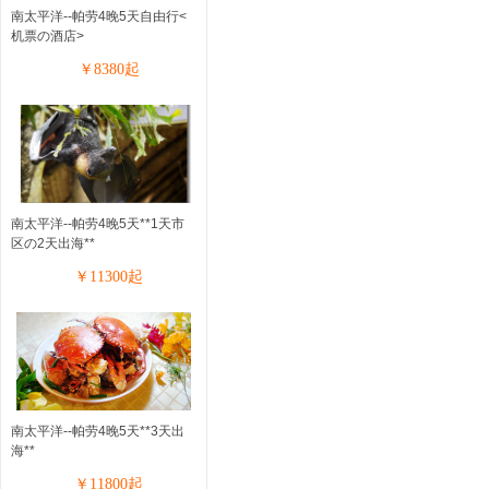
南太平洋--帕劳4晚5天自由行<
机票の酒店>
￥
8380
起
南太平洋--帕劳4晚5天**1天市
区の2天出海**
￥
11300
起
南太平洋--帕劳4晚5天**3天出
海**
￥
11800
起