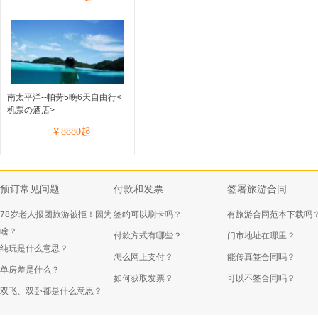
南太平洋--帕劳5晚6天自由行<
机票の酒店>
￥
8880
起
预订常见问题
付款和发票
签署旅游合同
78岁老人报团旅游被拒！因为
签约可以刷卡吗？
有旅游合同范本下载吗
啥？
付款方式有哪些？
门市地址在哪里？
纯玩是什么意思？
怎么网上支付？
能传真签合同吗？
单房差是什么？
如何获取发票？
可以不签合同吗？
双飞、双卧都是什么意思？