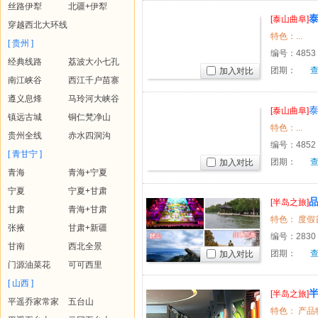
丝路伊犁
北疆+伊犁
泰
[泰山曲阜]
穿越西北大环线
特色：...
[ 贵州 ]
编号：
4853
经典线路
荔波大小七孔
团期：
加入对比
南江峡谷
西江千户苗寨
遵义息烽
马玲河大峡谷
泰
[泰山曲阜]
镇远古城
铜仁梵净山
特色：...
贵州全线
赤水四洞沟
编号：
4852
[ 青甘宁 ]
团期：
加入对比
青海
青海+宁夏
宁夏
宁夏+甘肃
[半岛之旅]
甘肃
青海+甘肃
八大关、
张掖
甘肃+新疆
编号：
2830
甘南
西北全景
团期：
加入对比
门源油菜花
可可西里
[ 山西 ]
[半岛之旅]
平遥乔家常家
五台山