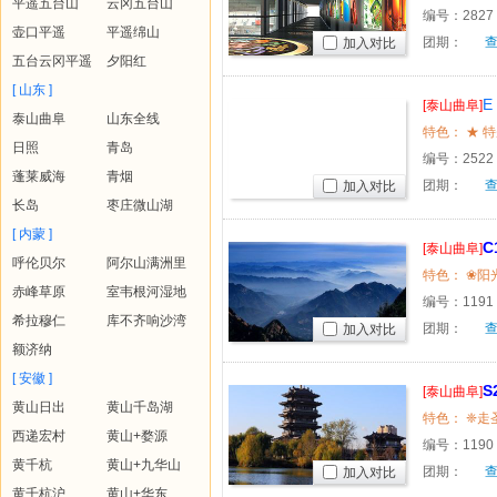
平遥五台山
云冈五台山
编号：
2827
壶口平遥
平遥绵山
团期：
加入对比
五台云冈平遥
夕阳红
[ 山东 ]
E
[泰山曲阜]
泰山曲阜
山东全线
日照
青岛
编号：
2522
蓬莱威海
青烟
团期：
加入对比
长岛
枣庄微山湖
[ 内蒙 ]
[泰山曲阜]
呼伦贝尔
阿尔山满洲里
赤峰草原
室韦根河湿地
编号：
1191
希拉穆仁
库不齐响沙湾
团期：
加入对比
额济纳
[ 安徽 ]
[泰山曲阜]
黄山日出
黄山千岛湖
西递宏村
黄山+婺源
编号：
1190
黄千杭
黄山+九华山
团期：
加入对比
黄千杭沪
黄山+华东