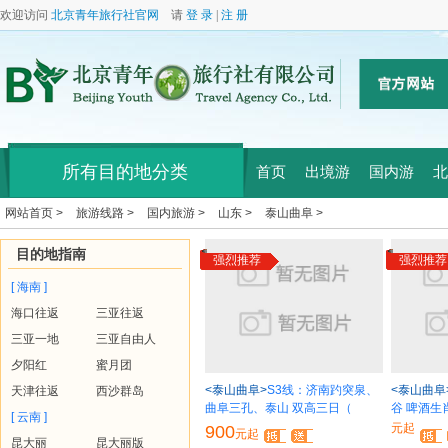
欢迎访问
北京青年旅行社官网
请
登 录
|
注 册
所有目的地分类
首页
出境游
国内游
北
网站首页 >
旅游线路 >
国内旅游 >
山东 >
泰山曲阜 >
目的地指南
强烈推荐
强烈推荐
[ 海南 ]
海口往返
三亚往返
三亚一地
三亚自由人
夕阳红
蜜月团
<泰山曲阜>
S3线：济南趵突泉、
<泰山曲阜
天津往返
西沙群岛
曲阜三孔、泰山 双高三日（
谷 啤酒生
[ 云南 ]
元起
900
元起
昆大丽
昆大丽版