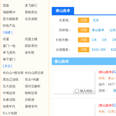
昆版
直飞丽江
泰山曲阜
瑞丽腾冲
香格里拉
昆大丽版香
北京成团
出发地：
不限
北京
特色产品
目的地：
不限
泰山曲阜
山东
[ 福建 ]
武厦
武厦土楼
行程天数：
不限
1天
2天
3
厦门一地
双卧系列
出现预算：
不限
¥101-200
¥20
单飞系列
老年团
泰宁厦门
泰山曲阜
[ 东北 ]
A
[泰山曲阜]
长白山+镜泊湖
长白山西北坡
黑吉辽连线
东北+内蒙
编号：
4877
五大连池
漠河北极村
团期：
加入对比
中俄边境
朝鲜边境
长春沈阳
兴凯湖
[泰山曲阜]
知青年代
暑期专列
特色：仅用
6人小包团