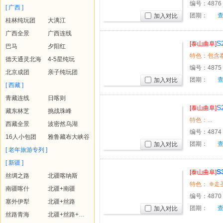
编号：
4876
[ 广西 ]
团期：
加入对比
桂林纯玩团
大漓江
广西全景
广西连线
[泰山曲阜]
巴马
夕阳红
特色：包含泰
德天通灵北海
4-5星纯玩
编号：
4875
北京成团
亲子纯玩团
团期：
加入对比
[ 西藏 ]
青藏连线
日喀则
[泰山曲阜]
藏东林芝
挑战珠峰
特色：...
西藏全景
波密然乌湖
编号：
4874
16人小包团
雅鲁藏布大峡谷
团期：
加入对比
[ 老年旅游专列 ]
[ 新疆 ]
[泰山曲阜]
丝绸之路
北疆喀纳斯
南疆喀什
北疆+南疆
编号：
4870
塞外伊犁
北疆+丝路
团期：
加入对比
丝路青海
北疆+丝路+青海