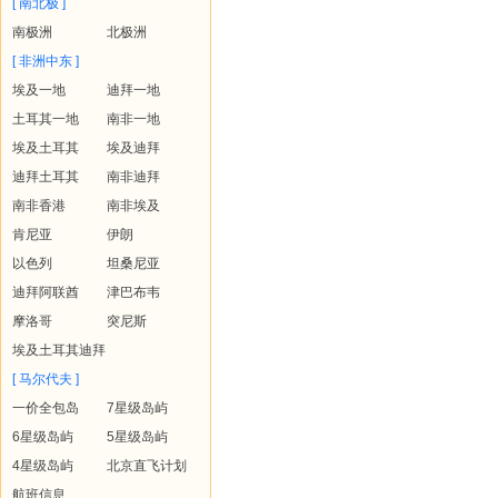
[ 南北极 ]
南极洲
北极洲
[ 非洲中东 ]
埃及一地
迪拜一地
土耳其一地
南非一地
埃及土耳其
埃及迪拜
迪拜土耳其
南非迪拜
南非香港
南非埃及
肯尼亚
伊朗
以色列
坦桑尼亚
迪拜阿联酋
津巴布韦
摩洛哥
突尼斯
埃及土耳其迪拜
[ 马尔代夫 ]
一价全包岛
7星级岛屿
6星级岛屿
5星级岛屿
4星级岛屿
北京直飞计划
航班信息