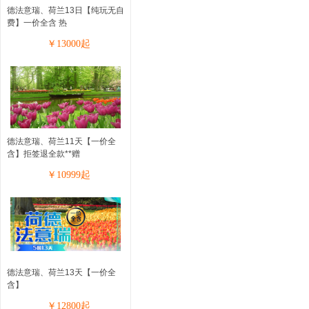
德法意瑞、荷兰13日【纯玩无自
费】一价全含 热
￥
13000
起
德法意瑞、荷兰11天【一价全
含】拒签退全款**赠
￥
10999
起
德法意瑞、荷兰13天【一价全
含】
￥
12800
起