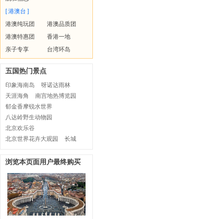
[ 港澳台 ]
港澳纯玩团
港澳品质团
港澳特惠团
香港一地
亲子专享
台湾环岛
五国热门景点
印象海南岛
呀诺达雨林
天涯海角
南宫地热博览园
郁金香摩锐水世界
八达岭野生动物园
北京欢乐谷
北京世界花卉大观园
长城
浏览本页面用户最终购买