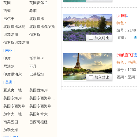
英国
英国爱尔兰
西葡
希腊
1
[五国]
巴尔干
北欧峡湾
特色： ...
北欧峡湾冰岛
北欧峡湾俄罗斯
编号：
2149
贝加尔湖
俄罗斯
团期：
加入对比
俄罗斯贝加尔湖
[ 南亚 ]
[海航直飞]
印度
斯里兰卡
尼泊尔
不丹
编号：
1263
印度尼泊尔
巴基斯坦
团期：星期二
加入对比
[ 美洲 ]
夏威夷一地
美国西海岸
美国东海岸
美国东西海岸+夏威夷
美国东西海岸+黄石
美国东西海岸+夏威夷+黄石
加拿大一地
美国加拿大
南美五国
巴西阿根廷
加勒比海