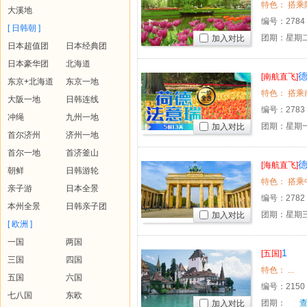
大溪地
编号：
2784
[ 日韩朝 ]
团期：星期二
加入对比
日本超值团
日本经典团
日本豪华团
北海道
[南航直飞]
东京+北海道
东京一地
大阪一地
日韩连线
编号：
2783
冲绳
九州一地
团期：星期一
加入对比
首尔济州
济州一地
首尔一地
首济釜山
[海航直飞]
朝鲜
日韩游轮
亲子游
日本全景
编号：
2782
本州全景
日韩亲子团
团期：星期三
加入对比
[ 欧洲 ]
一国
两国
1
[五国]
三国
四国
特色： ...
五国
六国
编号：
2150
七八国
东欧
团期：
加入对比