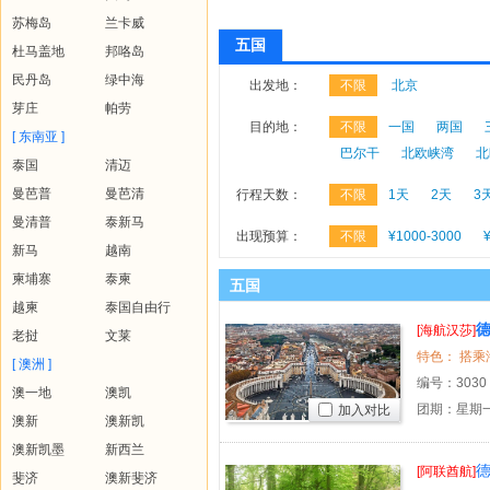
苏梅岛
兰卡威
五国
杜马盖地
邦咯岛
民丹岛
绿中海
出发地：
不限
北京
芽庄
帕劳
目的地：
不限
一国
两国
[ 东南亚 ]
巴尔干
北欧峡湾
北
泰国
清迈
曼芭普
曼芭清
行程天数：
不限
1天
2天
3
曼清普
泰新马
出现预算：
不限
¥1000-3000
新马
越南
柬埔寨
泰柬
五国
越柬
泰国自由行
[海航汉莎]
老挝
文莱
[ 澳洲 ]
编号：
3030
澳一地
澳凯
团期：星期一
加入对比
澳新
澳新凯
澳新凯墨
新西兰
德
[阿联酋航]
斐济
澳新斐济