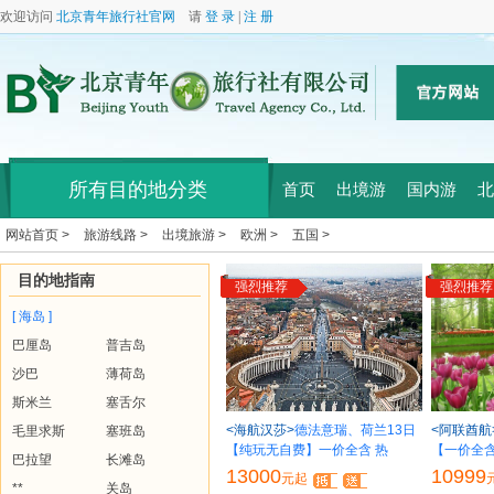
欢迎访问
北京青年旅行社官网
请
登 录
|
注 册
所有目的地分类
首页
出境游
国内游
北
网站首页 >
旅游线路 >
出境旅游 >
欧洲 >
五国 >
目的地指南
强烈推荐
强烈推荐
[ 海岛 ]
巴厘岛
普吉岛
沙巴
薄荷岛
斯米兰
塞舌尔
<海航汉莎>
德法意瑞、荷兰13日
<阿联酋航
毛里求斯
塞班岛
【纯玩无自费】一价全含 热
【一价全含
巴拉望
长滩岛
13000
10999
元起
**
关岛