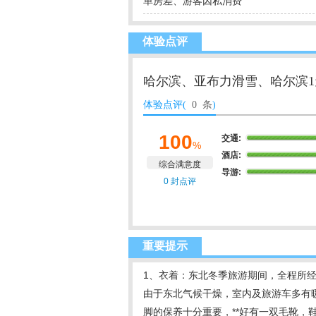
单房差、游客因私消费
体验点评
哈尔滨、亚布力滑雪、哈尔滨1
体验点评(
0 条
)
100
交通:
%
酒店:
综合满意度
导游:
0 封点评
重要提示
1、衣着：东北冬季旅游期间，全程所经
由于东北气候干燥，室内及旅游车多有
脚的保养十分重要，**好有一双毛靴，