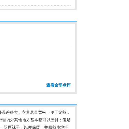
查看全部点评
内外温差很大，衣着尽量宽松，便于穿戴；
滑雪场外其他地方基本都可以应付；但是
穿一双厚袜子，以便保暖；并佩戴质地轻