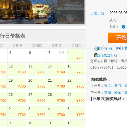
出发日期：
成人：
儿童：
行日价格表
二
星期三
星期四
星期五
星期六
打印行程
下
8
5
6
7
立秋
短信发送行程
¥760
您可先在网上预订，青
12
13
14
15
010-87789401、1581
¥760
¥760
¥760
¥760
¥760
相似线路：
19
20
21
22
上一条：
香港、澳门、香
¥760
¥760
¥760
¥760
¥760
下一条：
英国、爱尔兰1
26
27
28
29
[亚布力]同类线路：
¥760
¥760
¥760
¥760
¥760
2
3
4
5
¥760
¥760
¥760
¥760
¥760
9
10
11
12