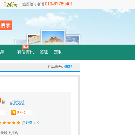
010-87789401
旅游预订电话
票
有偿资讯
签证
定制
产品编号:
4627
0
起
起价说明
分
0 积分
点评数： 0
7天以上报名