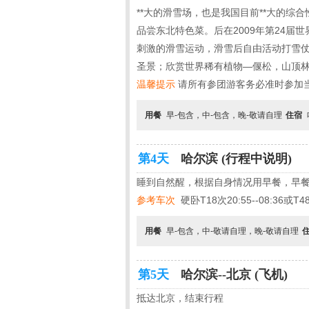
**大的滑雪场，也是我国目前**大的
品尝东北特色菜。后在2009年第24
刺激的滑雪运动，滑雪后自由活动打雪仗，
圣景；欣赏世界稀有植物—偃松，山顶
温馨提示
请所有参团游客务必准时参加当
用餐
早-包含，中-包含，晚-敬请自理
住宿
第4天
哈尔滨 (行程中说明)
睡到自然醒，根据自身情况用早餐，早餐
参考车次
硬卧T18次20:55--08:36或T48次
用餐
早-包含，中-敬请自理，晚-敬请自理
第5天
哈尔滨--北京 (飞机)
抵达北京，结束行程