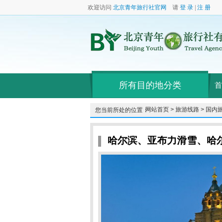
欢迎访问
北京青年旅行社官网
请
登 录
|
注 册
所有目的地分类
首
网站首页 >
旅游线路 >
国内旅
您当前所处的位置：
哈尔滨、亚布力滑雪、哈