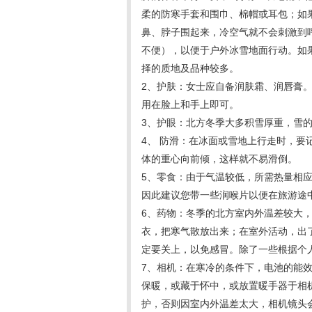
柔的防寒手套和围巾、棉帽或耳包；如
鼻、脖子围起来，冷空气就不会刺激到
不便），以便于户外冰雪地面行动。如
择的质地及品种较多。
2、护肤：女士应自备润肤霜、润唇膏
用在脸上和手上即可。
3、护眼：北方冬季大多积雪厚重，雪
4、 防滑：在冰面或雪地上行走时，要
体的重心向前倾，这样就不易滑倒。
5、零食：由于气温较低，所需热量相
因此建议您带一些润喉片以便在旅游途
6、药物：冬季的北方室内外温差较大
衣，把寒气散放出来；在室外活动，出
定要关上，以免感冒。除了一些根据个
7、相机：在寒冷的条件下，电池的能
保暖，或藏于怀中，或放置暖手器于相
护，否则因室内外温差太大，相机镜头会