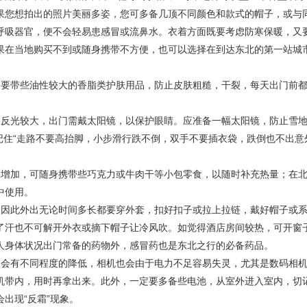
果您想拍出的照片美丽多姿，您可多备几顶不同颜色和款式的帽子，或与
呼吸器官，便不会轻易患感冒或流鼻水。衣着方面既要考虑防寒保暖，又
果在当地购买不到或随身携带不方便，也可以选择在到达东北的第一站城
。要带些油性较大的香脂类护肤用品，防止皮肤粗糙，干裂，每天出门前
的反光较大，出门需戴太阳镜，以保护眼睛。应准备一幅太阳镜，防止雪
记住“走路不要高抬脚，小步滑行跌不倒，双手不要插衣袋，跌倒也不出意
应增加，可随身携带些巧克力或牛肉干等小包零食，以随时补充热量；在
中使用。
，因此外出无论时间多长都要穿外套，扣好扣子或拉上拉链，戴好帽子或
了汗也不可解开外衣或摘下帽子让冷风吹。如觉得酒店房间较热，可开窗
人身体状况出门常备的药物外，感冒药也是东北之行的必备药品。
效会有不同程度的降低，相机也会由于电力不足容易失灵，尤其是数码相
机带内，用时再拿出来。此外，一定要多备些电池，从室外进入室内，切
出现“反霜”现象。