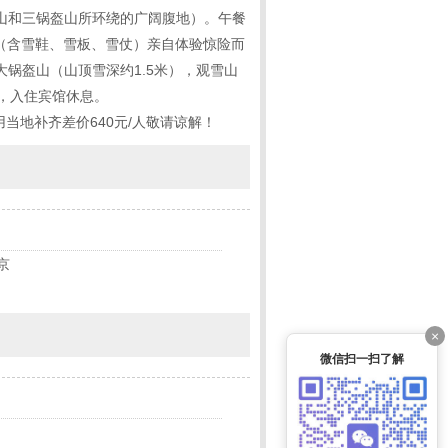
盔山和三锅盔山所环绕的广阔腹地）。午餐
，（含雪鞋、雪板、雪仗）亲自体验惊险而
大锅盔山（山顶雪深约1.5米），观雪山
，入住宾馆休息。
地补齐差价640元/人敬请谅解！
京
×
微信扫一扫了解