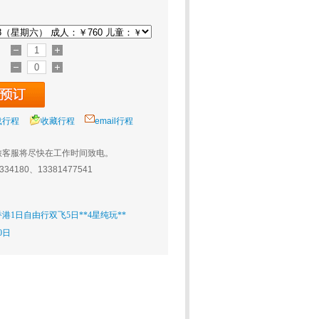
载行程
收藏行程
email行程
旅客服将尽快在工作时间致电。
0334180、13381477541
港1日自由行双飞5日**4星纯玩**
0日