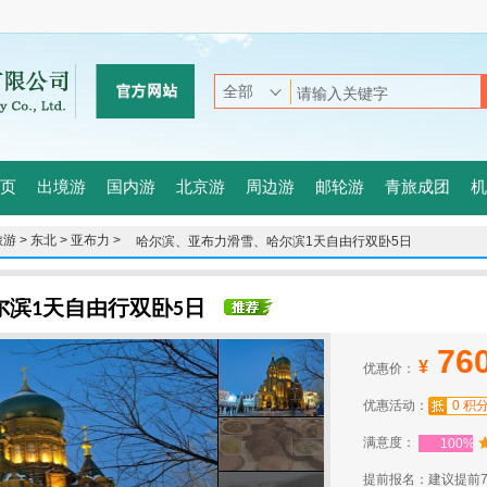
页
出境游
国内游
北京游
周边游
邮轮游
青旅成团
机
游 >
东北 >
亚布力 >
哈尔滨、亚布力滑雪、哈尔滨1天自由行双卧5日
尔滨1天自由行双卧5日
76
¥
优惠价：
优惠活动：
0 积
满意度：
100%
提前报名：建议提前