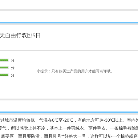
天自由行双卧5日
分
分
小提示：只有购买过产品的用户才能写点评哦。
分
过城市温度均较低，气温在0℃至-20℃，有的地方可达-30℃以上。室
暖气，所以感觉上并不冷，基本上一件羽绒衣、两件毛衣、一条棉毛裤除
鞋底要厚，而且要防滑，而且鞋号**好略大一号，这样可以垫一个棉垫或