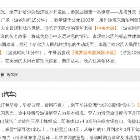
光。乘车赴哈尔滨经济技术开发区，参观亚洲第一高钢塔——龙塔外景（
】
广场（游览时间15分钟），教堂建于公元1903年，用作沙俄东西伯利
的人文景观和城市风情。游览异国风情的百年老街
【中央大街】
（游览时间
不衰的传奇故事，将成为您心中永远迷恋的情结。参观哈尔滨的标志性建
洪水而建造，描绘了哈尔滨人民战胜洪水的生动场面，体现了哈尔滨人民团
】
（游览时间10分钟）。午餐后参观
【俄罗斯民族风情小镇】
（游览40
怀。在美丽的太阳石前拍照留念，自由活动。晚入住宾馆休息。
住宿
哈尔滨
(汽车)
打包早餐，早餐自理，费用不退），乘车前往亚洲**大的国际滑雪中心
【
国风光，途中聆听导游讲解亚布力基本概况。亚布力滑雪旅游度假区是国
山脉张广才岭的三座山峰组成，即海拔1374.8米的主峰大锅盔山、海拔11
，积雪**深可达1米以上，年积雪期150天，从每年的11月到次年3月下
。亚布力（俄语亚布洛尼音译，即苹果园的意思，清朝时期为皇室及满清贵