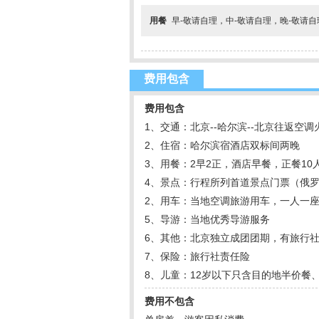
用餐
早-敬请自理，中-敬请自理，晚-敬请
费用包含
费用包含
1、交通：北京--哈尔滨--北京往返空
2、住宿：哈尔滨宿酒店双标间两晚
3、用餐：2早2正，酒店早餐，正餐10
4、景点：行程所列首道景点门票（俄
2、用车：当地空调旅游用车，一人一
5、导游：当地优秀导游服务
6、其他：北京独立成团团期，有旅行
7、保险：旅行社责任险
8、儿童：12岁以下只含目的地半价餐
费用不包含