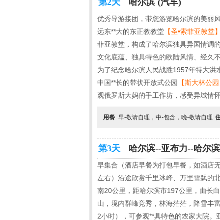
第2天
哈尔滨 (汽车)
优秀导游接团，带您游览哈尔滨的美丽风
远东**大的东正教教堂
【圣•索菲亚教堂
菲亚教堂，构成了哈尔滨独具异国情调
文化底蕴、独具特色的欧陆风情、经久
为了纪念哈尔滨人民战胜1957年特大
中国**长的带状开放式公园
【斯大林公园
观俄罗斯大妈的手工作坊，感受异域情
用餐
早-敬请自理，中-包含，晚-敬请自理
第3天
哈尔滨--亚布力--哈尔滨 
早集合（酒店早餐为打包早餐，如酒店无
左右）沿途欣赏千里冰峰、万里雪飘的北
南20公里，距哈尔滨市197公里，由长白
山，境内群峰竞秀，林海茫茫，降雪丰富
2小时），可参观**具特色的农家大院