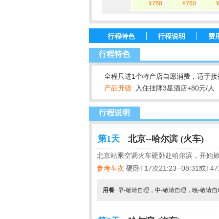
¥760
¥760
行程特色
行程说明
费
行程特色
全程只进1个特产店自愿消费，适于接
产品升级
入住挂牌3星酒店+80元/人
行程说明
第1天
北京--哈尔滨 (火车)
北京站乘空调火车硬卧赴哈尔滨，开始
参考车次
硬卧T17次21:23--08:31或T47次
用餐
早-敬请自理，中-敬请自理，晚-敬请