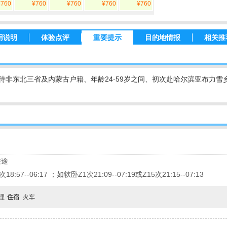
¥760
¥760
¥760
¥760
¥760
用说明
体验点评
重要提示
目的地情报
相关推
待非东北三省及内蒙古户籍、年龄24-59岁之间、初次赴哈尔滨亚布力雪
旅途
18:57--06:17 ；如软卧Z1次21:09--07:19或Z15次21:15--07:13
自理
住宿
火车