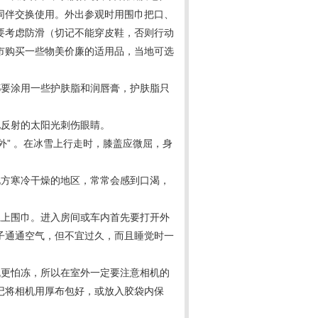
同伴交换使用。外出参观时用围巾把口、
要考虑防滑（切记不能穿皮鞋，否则行动
市购买一些物美价廉的适用品，当地可选
都要涂用一些护肤脂和润唇膏，护肤脂只
地反射的太阳光刺伤眼睛。
外” 。在冰雪上行走时，膝盖应微屈，身
北方寒冷干燥的地区，常常会感到口渴，
系上围巾。进入房间或车内首先要打开外
子通通空气，但不宜过久，而且睡觉时一
机更怕冻，所以在室外一定要注意相机的
记将相机用厚布包好，或放入胶袋内保