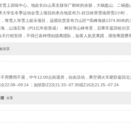
综合性雪上训练中心。地处长白山系支脉张广财岭的余脉，大锅盔山、二锅
届世界大学生冬季运动会雪上项目的承办地亚布力-好汉岭滑雪场滑雪2小时
堆雪人等雪上娱乐项目，远观欣赏亚布力山区**高峰海拔1374.80米的
林海，山顶石海（约1亿年前形成）、树挂等山林奇景，后乘车返回哈尔滨
天行程安排，不得已各种理由脱离团队，如客人执意离团，请按离团费用当
哈尔滨
不用费用不退，中午12:00点前退房，自由活动，乘空调火车硬卧返回北
22:08--09:14 ；如软卧Z2次21:33--07:30或Z16次21:25--07:24
住宿
火车