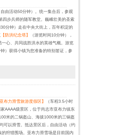
自由活动50分钟）。统一集合后，参观
亚第四步兵师的随军教堂。巍峨壮美的圣索
30分钟）走在中央大街上，百年积淀的
筑
【防洪纪念塔】
（游览时间10分钟），
结一心、共同战胜洪水的英雄气概。游览
分钟）获得小镇为您准备的特别签证，参
亚布力滑雪旅游度假区】
（车程3.5小时
家AAAA级景区，位于尚志市亚布力镇东
00米的二锅盔山、海拔1000米的三锅盔
旬均可以滑雪。抵达景区后，自由活动（约
族的狩猎围场。亚布力滑雪场是目前国内