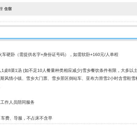
自理
住宿
调火车硬卧（需提供名字+身份证号码），如需软卧+160元/人单程
人1桌8菜1汤 (如不足10人餐量种类相应减少)雪乡餐饮条件有限，大多
罗斯风情小镇、雪乡大门票、雪乡景区倒站车、亚布力滑雪2小时含雪鞋雪
座
社工作人员陪同服务
、车费、导服，不占床不含早