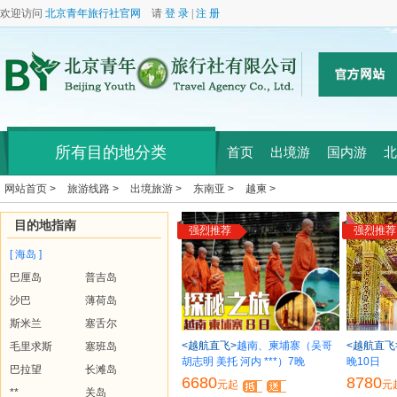
欢迎访问
北京青年旅行社官网
请
登 录
|
注 册
所有目的地分类
首页
出境游
国内游
北
网站首页 >
旅游线路 >
出境旅游 >
东南亚 >
越柬 >
目的地指南
强烈推荐
强烈推荐
[ 海岛 ]
巴厘岛
普吉岛
沙巴
薄荷岛
斯米兰
塞舌尔
<越航直飞>
越南、柬埔寨（吴哥
<越航直飞
毛里求斯
塞班岛
胡志明 美托 河内 ***）7晚
晚10日
巴拉望
长滩岛
6680
8780
元起
元
**
关岛