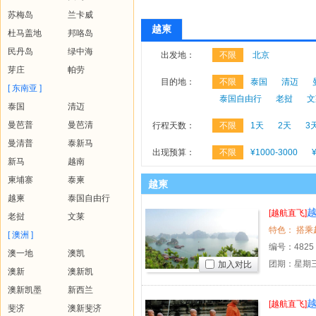
苏梅岛
兰卡威
越柬
杜马盖地
邦咯岛
民丹岛
绿中海
出发地：
不限
北京
芽庄
帕劳
目的地：
不限
泰国
清迈
[ 东南亚 ]
泰国自由行
老挝
文
泰国
清迈
曼芭普
曼芭清
行程天数：
不限
1天
2天
3
曼清普
泰新马
出现预算：
不限
¥1000-3000
新马
越南
柬埔寨
泰柬
越柬
越柬
泰国自由行
越
[越航直飞]
老挝
文莱
[ 澳洲 ]
编号：
4825
澳一地
澳凯
团期：星期三
加入对比
澳新
澳新凯
澳新凯墨
新西兰
越
[越航直飞]
斐济
澳新斐济