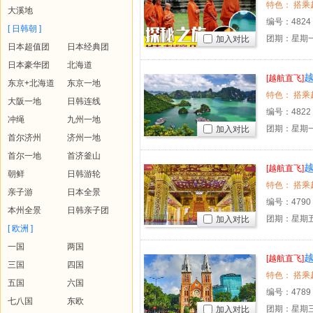
大溪地
编号：
4824
[ 日韩朝 ]
团期：星期一
加入对比
日本超值团
日本经典团
日本豪华团
北海道
越
[越航直飞]
东京+北海道
东京一地
大阪一地
日韩连线
编号：
4822
冲绳
九州一地
团期：星期一
加入对比
首尔济州
济州一地
首尔一地
首济釜山
越
[越航直飞]
朝鲜
日韩游轮
亲子游
日本全景
编号：
4790
本州全景
日韩亲子团
团期：星期
加入对比
[ 欧洲 ]
一国
两国
越
[越航直飞]
三国
四国
五国
六国
编号：
4789
七八国
东欧
团期：星期三
加入对比