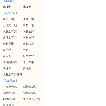
[ 南北极 ]
南极洲
北极洲
[ 非洲中东 ]
埃及一地
迪拜一地
土耳其一地
南非一地
埃及土耳其
埃及迪拜
迪拜土耳其
南非迪拜
南非香港
南非埃及
肯尼亚
伊朗
以色列
坦桑尼亚
迪拜阿联酋
津巴布韦
摩洛哥
突尼斯
埃及土耳其迪拜
[ 马尔代夫 ]
一价全包岛
7星级岛屿
6星级岛屿
5星级岛屿
4星级岛屿
北京直飞计划
航班信息