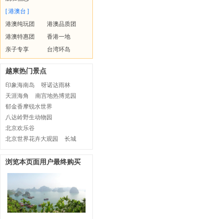
[ 港澳台 ]
港澳纯玩团
港澳品质团
港澳特惠团
香港一地
亲子专享
台湾环岛
越柬热门景点
印象海南岛
呀诺达雨林
天涯海角
南宫地热博览园
郁金香摩锐水世界
八达岭野生动物园
北京欢乐谷
北京世界花卉大观园
长城
浏览本页面用户最终购买