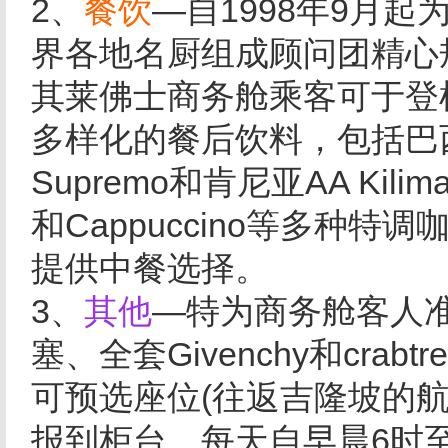
2、
餐饮
—自1998年9月
界各地名厨组成顾问团精心
其莱佛士商务舱乘客可于登
多样化的餐后饮料，包括巴西Sa
Supremo和肯尼亚AA Kili
和Cappuccino等多种
提供中餐选择。
3、
其他
—特为商务舱客人
塞、全套Givenchy和crabt
可预选座位(往返吉隆坡的
报到柜台，每天自早晨6时