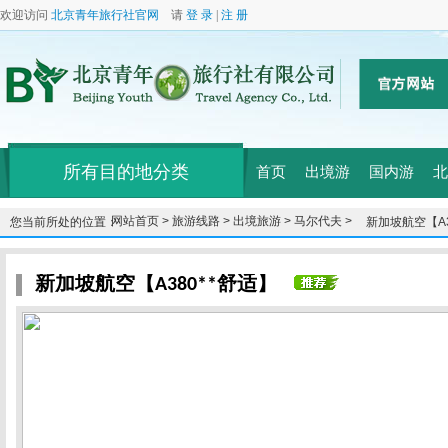
欢迎访问
北京青年旅行社官网
请
登 录
|
注 册
所有目的地分类
首页
出境游
国内游
北
网站首页 >
旅游线路 >
出境旅游 >
马尔代夫 >
您当前所处的位置：
新加坡航空【A3
新加坡航空【A380**舒适】