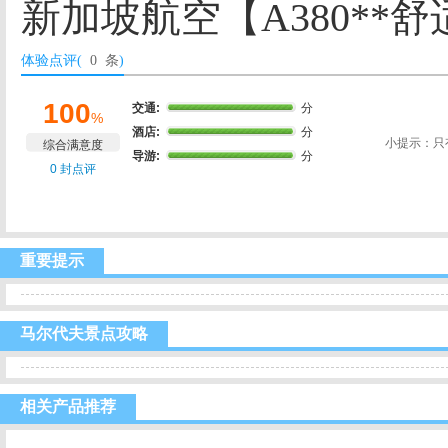
新加坡航空【A380**舒
体验点评(
0 条
)
100
交通:
分
%
酒店:
分
小提示：只
综合满意度
导游:
分
0 封点评
重要提示
马尔代夫景点攻略
相关产品推荐