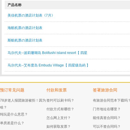
产品名称
美佳机票の酒店计划表《7月》
海航机票の酒店计划表
斯航机票の酒店计划表
马尔代夫--波莉珊瑚岛 Bolifushi island resort【 四星
马尔代夫--艾布度岛 Embudu Village【 四星级岛屿 】
预订常见问题
付款和发票
签署旅游合同
78岁老人报团旅游被拒！因为
签约可以刷卡吗？
有旅游合同范本下载吗
啥？
付款方式有哪些？
门市地址在哪里？
纯玩是什么意思？
怎么网上支付？
能传真签合同吗？
单房差是什么？
如何获取发票？
可以不签合同吗？