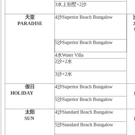
3
水上别墅
+2
沙
天堂
4
沙
Superior Beach Bungalow
PARADISE
5
沙
Superior Beach Bungalow
4
水
Water Villa
2
沙
+2
水
3
沙
+2
水
假日
4
沙
Superior Beach Bungalow
HOLIDAY
5
沙
Superior Beach Bungalow
太阳
4
沙
Standard Beach Bungalow
SUN
5
沙
Standard Beach Bungalow