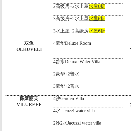
2
高级房
+2
水上屋
水屋
6
折
3
高级房
+2
水上屋
水屋
6
折
3
水上屋
+2
高级房
水屋
6
折
双鱼
4
豪华
Deluxe Room
OLHUVELI
4
普水
Deluxe Water Villa
2
豪华
+2
普水
3
豪华
+2
普水
薇露丽芙
4
沙
Garden Villa
VILUREEF
4
水
jacuzzi water villa
2
沙
2
水
Jacuzzi water villa