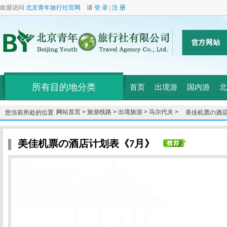
欢迎访问
北京青年旅行社官网
请
登 录
|
注 册
所有目的地分类
首页
出境游
国内游
北
网站首页 >
旅游线路 >
出境旅游 >
马尔代夫 >
您当前所处的位置：
美佳机票の酒店
美佳机票の酒店计划表《7月》