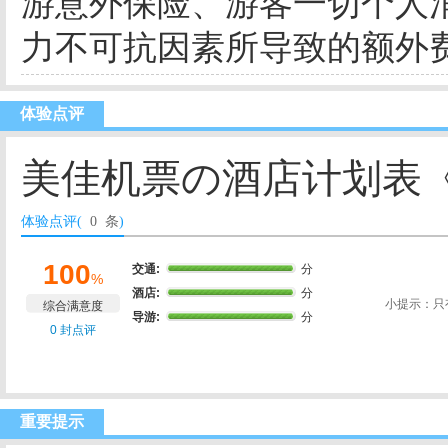
游意外保险、游客一切个人
力不可抗因素所导致的额外
体验点评
美佳机票の酒店计划表《
体验点评(
0 条
)
100
交通:
分
%
酒店:
分
小提示：只
综合满意度
导游:
分
0 封点评
重要提示