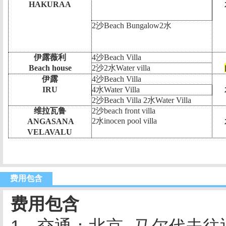
HAKURAA
2
沙
Beach Bungalow2
水
伊露薇利
4
沙
Beach Villa
Beach house
2
沙
2
水
Water villa
伊露
4
沙
Beach Villa
IRU
4
水
Water Villa
2
沙
Beach Villa 2
水
Water Villa
维拉瓦鲁
2
沙
beach front villa
2
水
inocen pool villa
ANGASANA
VELAVALU
费用包含
费用包含