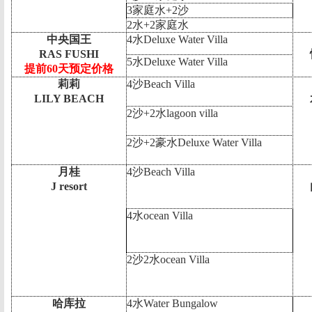
3
家庭水
+2
沙
2
水
+2
家庭水
中央国王
4
水
Deluxe Water Villa
RAS FUSHI
5
水
Deluxe Water Villa
提前
60
天预定价格
莉莉
4
沙
Beach Villa
LILY BEACH
2
沙
+2
水
lagoon villa
2
沙
+2
豪水
Deluxe Water Villa
月桂
4
沙
Beach Villa
J resort
4
水
ocean Villa
2
沙
2
水
ocean Villa
哈库拉
4
水
Water Bungalow