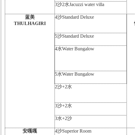
3
沙
2
水
Jacuzzi water villa
蓝美
4
沙
Standard Deluxe
THULHAGIRI
5
沙
Standard Deluxe
4
水
Water Bungalow
5
水
Water Bungalow
2
沙
+2
水
3
沙
+2
水
3
水
+2
沙
安嘎嘎
4
沙
Superior Room