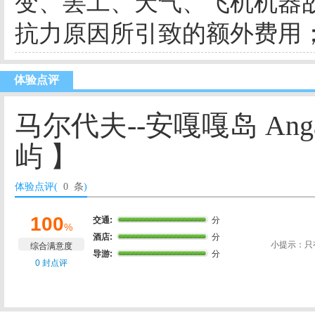
变、罢工、天气、飞机机器
抗力原因所引致的额外费用
体验点评
马尔代夫--安嘎嘎岛 Angaga
屿 】
体验点评(
0 条
)
100
交通:
分
%
酒店:
分
小提示：只
综合满意度
导游:
分
0 封点评