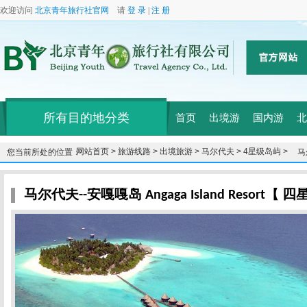
欢迎访问
北京青年旅行社官网
请
登 录
|
注 册
所有目的地分类
首页
出境游
国内游
北
网站首页 >
旅游线路 >
出境旅游 >
马尔代夫 >
4星级岛屿 >
您当前所处的位置：
马
岛
马尔代夫--安嘎嘎岛 Angaga Island Resort【