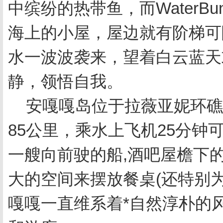
中缤纷的热带鱼，而WaterB
海上的小屋，屋边就有阶梯可
水一波波袭来，望着白云蓝天
静，领悟自我。
安嘎嘎岛位于拉薇亚妮环礁
85公里，乘水上飞机25分
一艘向前驶的船,酒吧屋檐下
大的空间来摆放餐桌(还特别
嘎嘎一直维系着*自然淳朴的