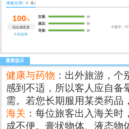
体验点评(
0 条
)
100
交通:
分
%
酒店:
分
小提示：只
综合满意度
导游:
分
0 封点评
重要提示
健康与药物
：出外旅游，个
感到不适，所以客人应自备
需。若您长期服用某类药品
海关
：每位旅客出入海关时
成不便。膏状物体、液态物