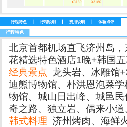
¥3180
¥3180
行程特色
行程说明
费用说明
体验点评
行程特色
北京首都机场直飞济州岛，
花精选特色酒店1晚+韩国五
经典景点
龙头岩、冰雕馆+
迪熊博物馆、朴洪恩泡菜学
物馆、城山日出峰、城邑民
奇之路、独立岩、偶来小道
韩式料理
济州烤肉、海鲜