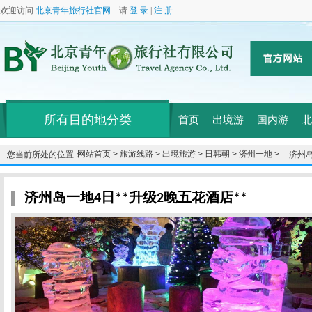
欢迎访问
北京青年旅行社官网
请
登 录
|
注 册
所有目的地分类
首页
出境游
国内游
北
网站首页 >
旅游线路 >
出境旅游 >
日韩朝 >
济州一地 >
您当前所处的位置：
济州岛
济州岛一地4日**升级2晚五花酒店**