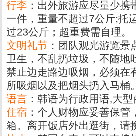
行李
：出外旅游应尽量少携
一件，重量不超过7公斤;托
过23公斤；超重费需自理。
文明礼节
：团队观光游览景
卫生，不乱扔垃圾，不随地
禁止边走路边吸烟，必须在
所吸烟以及把烟头扔入马桶
语言
：韩语为行政用语,大型
住宿
：个人财物应妥善保管
箱。离开饭店外出逛街，请