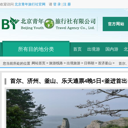
欢迎访问
北京青年旅行社官网
请
登 录
|
注 册
所有目的地分类
首页
出境游
国内游
北
网站首页 >
旅游线路 >
出境旅游 >
日韩朝 >
首济釜山 >
您当前所处的位置：
首尔
首尔、济州、釜山、乐天通票4晚5日<釜进首出