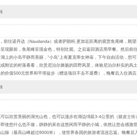
拉
，前往诺丹达（Naudanda）或者萨朗科,更加近距离的观赏鱼尾峰，
呈现眼前，鱼尾峰呈现金色，特别壮观。之后返回酒店用早餐。然后前往
湖上的小岛平静而美丽，“小岛”上有夏克蒂女神庙，下午自由活动，您
城或附近的村落看看，欣赏尼泊尔旖旎的田野风景，体验尼泊尔朴实的风
的价值500元世界和平塔徒步（赠送项目不去不退费），晚餐后入住酒店
拉
可以欣赏美丽的湖光山色，也可以漫步在湖边绵延3-4公里的（嬉皮士
；即使您什么也不做，静静的呆在这悠闲而平静的小城，依然让您会感激
山脉（最高山峰超过8000米），使世界各国的旅游者流连忘返。晚餐后