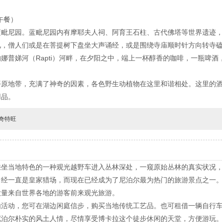
毗尼（午餐）
蓝毗尼园。蓝毗尼园内有摩耶夫人祠、阿育王石柱、古代佛塔等世界遗迹
见，僧人们或是在菩提树下盘坐大声诵经，或是围绕寺庙顺时针方向转寺
普娣河（Rapti）河畔，在夕阳之中，端上一杯醇香的咖啡，一瓶啤酒，
平原地带，充满了神奇的因素，各色野生动植物在这里和谐相处。这里的
用品。
奇特旺
乘坐当地特色的一种观光越野车进入丛林深处，一窥原始丛林的真实状况
曾经一直是皇家猎场，而现在已经成为了尼泊尔最为热门的旅游景点之一
大量来自世界各地的游客前来观光旅游。
由活动，您可在湖边闲庭信步，购买当地传统工艺品。也可租借一辆自行
尼泊尔朴实的风土人情，尽情享受博卡拉这个徒步休闲的天堂，方便游玩