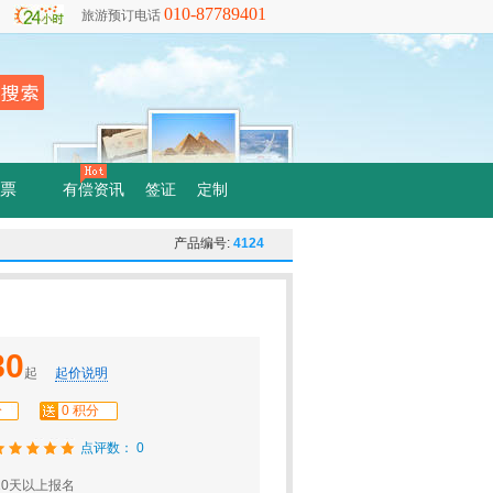
010-87789401
旅游预订电话
票
有偿资讯
签证
定制
产品编号:
4124
80
起
起价说明
分
0 积分
点评数： 0
0天以上报名