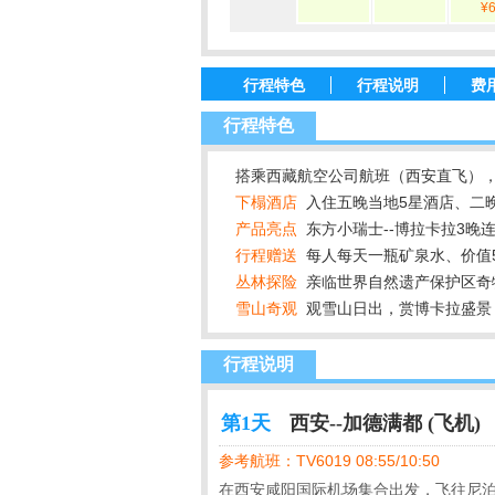
¥
行程特色
行程说明
费
行程特色
搭乘西藏航空公司航班（西安直飞），
下榻酒店
入住五晚当地5星酒店、二
产品亮点
东方小瑞士--博拉卡拉3晚连
行程赠送
每人每天一瓶矿泉水、价值5
丛林探险
亲临世界自然遗产保护区
雪山奇观
观雪山日出，赏博卡拉盛景
行程说明
第1天
西安--加德满都 (飞机)
参考航班：TV6019 08:55/10:50
在西安咸阳国际机场集合出发，飞往尼泊