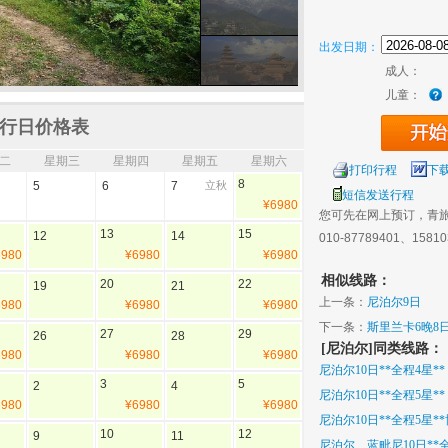
出发日期：
成人：
儿童：
行日价格表
二
星期三
星期四
星期五
星期六
打印行程
下
8
5
6
7
立秋
短信发送行程
¥6980
您可先在网上预订，青
13
15
12
14
010-87789401、1581
6980
¥6980
¥6980
相似线路：
20
22
19
21
上一条：
尼泊尔9日
6980
¥6980
¥6980
下一条：
斯里兰卡6晚8
27
29
26
28
[尼泊尔]同类线路：
6980
¥6980
¥6980
尼泊尔10日**全程4星**
3
5
2
4
尼泊尔10日**全程5星**
6980
¥6980
¥6980
尼泊尔10日**全程5星*
10
12
9
11
尼泊尔、蓝毗尼10日**