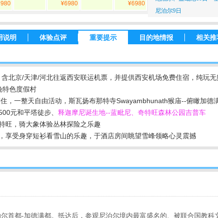
6980
¥6980
¥6980
尼泊尔9日
用说明
体验点评
重要提示
目的地情报
相关推
含北京/天津/河北往返西安联运机票，并提供西安机场免费住宿，纯玩无
晚特色度假村
住，一整天自由活动，斯瓦扬布那特寺Swayambhunath猴庙--俯瞰加德
00元和平塔徒步、
释迦摩尼诞生地--蓝毗尼、奇特旺森林公园吉普车
奇特旺，骑大象体验丛林探险之乐趣
，享受身穿短衫看雪山的乐趣，于酒店房间眺望雪峰领略心灵震撼
尔首都-加德满都。抵达后，参观尼泊尔境内最富盛名的、被联合国教科文