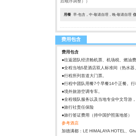
后顺序调整））
用餐
早-包含，中-敬请自理，晚-敬请自理
费用包含
费用包含
●往返团队经济舱机票、机场税、燃油费
●全程当地5星酒店双人标准间（热水
●行程所列首道大门票。
●行程中团队用餐7个早餐14个正餐。
●境外旅游空调专车。
●全程领队服务以及当地专业中文导游
●旅行社责任保险
●旅行签证费用（持中国护照落地签）
参考酒店
加德满都：LE HIMALAYA HOTEL、Ghangri