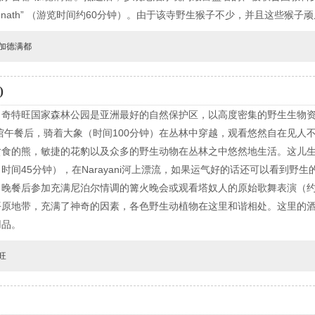
hunath” （游览时间约60分钟）。由于该寺野生猴子不少，并且这些猴子
加德满都
)
。奇特旺国家森林公园是亚洲最好的自然保护区，以高度密集的野生生物
馆午餐后，骑着大象（时间100分钟）在丛林中穿越，观看悠然自在见人
贪食的熊，敏捷的花豹以及众多的野生动物在丛林之中悠然地生活。这儿
间45分钟），在Narayani河上漂流，如果运气好的话还可以看到野
晚餐后参加充满尼泊尔情调的篝火晚会或观看塔奴人的原始歌舞表演（约
平原地带，充满了神奇的因素，各色野生动植物在这里和谐相处。这里的
用品。
旺