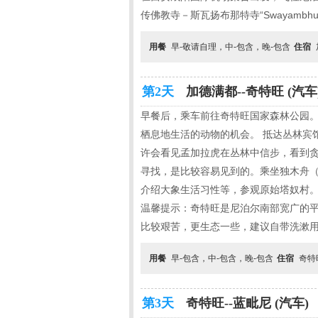
传佛教寺－斯瓦扬布那特寺“Swayamb
用餐
早-敬请自理，中-包含，晚-包含
住宿
第2天
加德满都--奇特旺 (汽车
早餐后，乘车前往奇特旺国家森林公园
栖息地生活的动物的机会。 抵达丛林宾
许会看见孟加拉虎在丛林中信步，看到
寻找，是比较容易见到的。乘坐独木舟（时
介绍大象生活习性等，参观原始塔奴村。
温馨提示：奇特旺是尼泊尔南部宽广的
比较艰苦，更生态一些，建议自带洗漱
用餐
早-包含，中-包含，晚-包含
住宿
奇特
第3天
奇特旺--蓝毗尼 (汽车)