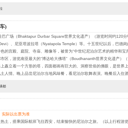
拉
车)
Bhaktapur Durbar Square世界文化遗产）（游览时间约120分钟）：5
la Devi）、尼亚塔波拉塔（Nyatapola Temple）等。十五世纪以后
色的宫殿、庭院、寺庙、雕像等，被誉为“中世纪尼泊尔艺术的精华和宝库
区，游览南亚最大的“博达哈大佛塔”（Boudhananth世界文化遗产）
穹形上矗立着一个方形的塔，四面都画有巨大的、洞察世俗的佛眼，是世界
风土人情。晚上品尝尼泊尔当地风味餐，看尼泊尔歌舞表演。晚餐后入住
满都
，实际以出票为准
亚热土，搭乘国际航班飞往西安，结束愉快的尼泊尔之旅。（以上行程游