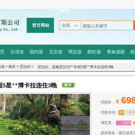
页
出境游
国内游
北京游
周边游
邮轮游
青旅成团
机
游 >
南亚 >
尼泊尔 >
尼泊尔、蓝毗尼10日**全程5星**博卡拉连住3晚
程5星**博卡拉连住3晚
69
¥
优惠价：
优惠活动：
0 积
满意度：
100%
提前报名：建议提前1