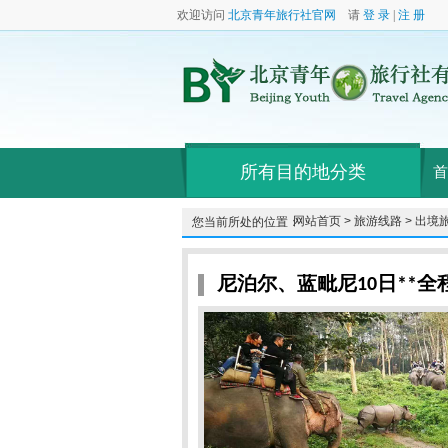
欢迎访问
北京青年旅行社官网
请
登 录
|
注 册
所有目的地分类
首
网站首页 >
旅游线路 >
出境旅
您当前所处的位置：
尼泊尔、蓝毗尼10日**全