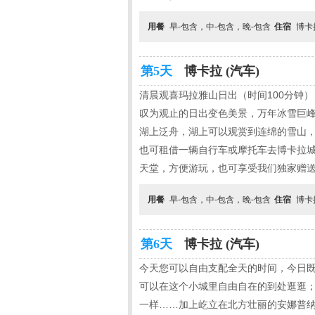
用餐
早-包含，中-包含，晚-包含
住宿
博卡
第5天
博卡拉 (汽车)
清晨观喜玛拉雅山日出（时间100分钟）
叹为观止的日出变色美景，万年冰雪巨峰
湖上泛舟，湖上可以观赏到连绵的雪山，
也可租借一辆自行车或摩托车去博卡拉
天堂，方便游玩，也可享受我们独家赠送
用餐
早-包含，中-包含，晚-包含
住宿
博卡
第6天
博卡拉 (汽车)
今天您可以自由支配全天的时间，今日既
可以在这个小城里自由自在的到处逛逛
一样……加上屹立在北方壮丽的安娜普纳