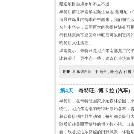
赠送项目自愿参加不去不退
早餐后前往释迦牟尼诞生圣地-蓝
清晨在鸟儿的鸣唱声中醒来，我们前往
名的中华寺，四周巨大的菩提树随处可
行程结束乘车返回奇特旺后可以到宽阔的娜
晚餐后入住酒店。
温馨提示：奇特旺是尼泊尔南部宽广的
比较艰苦，更生态一些，建议自带洗漱
用餐
早-敬请自理，中-包含，晚-包含
住宿
第4天
奇特旺--博卡拉 (汽车)
早餐后，在奇特旺国家原始森林公园，
物们。尼泊尔南部的奇特旺原始森林，
着众多珍稀的野生动物，每年都会吸引
随后前往美丽而恬静的博卡拉小镇。自
看，欣赏尼泊尔旖旎的田野风景，体验