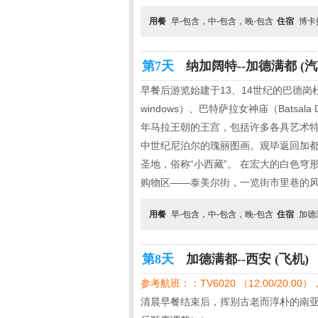
用餐
早-包含，中-包含，晚-包含
住宿
博卡
第7天
纳加阔特--加德满都 (汽
早餐后游览始建于13、14世纪的巴德岗杜巴广场（
windows）、巴特萨拉女神庙（Batsa
年马拉王朝的王宫，包括许多各具艺术特
中世纪尼泊尔的瑰丽图画。观毕返回加都市
圣地，俗称“小西藏”。 在宏大的白色
购物区——泰美尔街，一览街市里巷的
用餐
早-包含，中-包含，晚-包含
住宿
加德
第8天
加德满都--西安 (飞机)
参考航班：：TV6020 （12:00/20:00）
清晨早餐结束后，挥别古老而淳朴的南