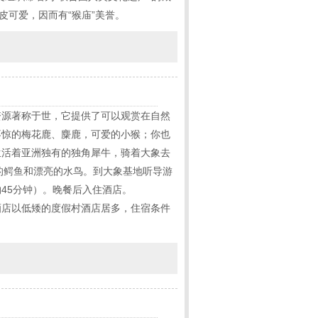
顽皮可爱，因而有“猴庙”美誉。
资源著称于世，它提供了可以观赏在自然
不惊的梅花鹿、麋鹿，可爱的小猴；你也
生活着亚洲独有的独角犀牛，骑着大象去
生的鳄鱼和漂亮的水鸟。到大象基地听导游
45分钟）。晚餐后入住酒店。
酒店以低矮的度假村酒店居多，住宿条件