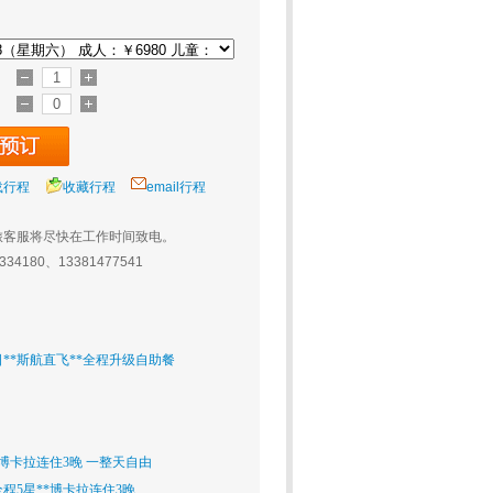
载行程
收藏行程
email行程
旅客服将尽快在工作时间致电。
0334180、13381477541
日**斯航直飞**全程升级自助餐
*博卡拉连住3晚 一整天自由
全程5星**博卡拉连住3晚