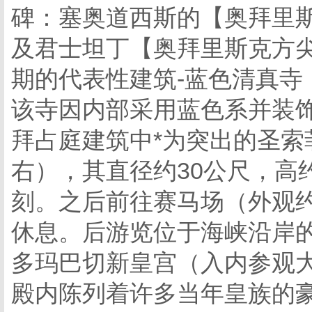
碑：塞奥道西斯的【奥拜里
及君士坦丁【奥拜里斯克方
期的代表性建筑-蓝色清真寺
该寺因内部采用蓝色系并装
拜占庭建筑中*为突出的圣索
右），其直径约30公尺，高
刻。之后前往赛马场（外观约
休息。后游览位于海峡沿岸的
多玛巴切新皇宫（入内参观
殿内陈列着许多当年皇族的