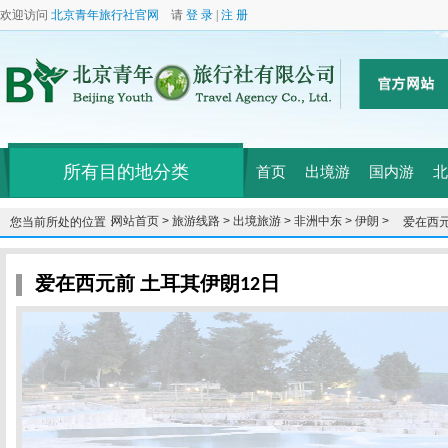
欢迎访问
北京青年旅行社官网
请
登 录
|
注 册
所有目的地分类
首页
出境游
国内游
北
网站首页 >
旅游线路 >
出境旅游 >
非洲中东 >
伊朗 >
您当前所处的位置：
爱在西元
爱在西元前 土耳其伊朗12日