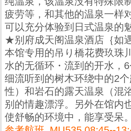
纯温泉，该温泉没有特殊限
疲劳等，和其他的温泉一样
可以充分体验到日式温泉的
★别府成天阁温泉酒店｛如
本馆专用的吊り橋花费玖珠
水的无循环・流到的开水，
细流听到的树木环绕中的2
性）和岩石的露天温泉（混
别的情趣漂浮。另外在馆内
使舒畅的环境中，能享受呆
参考航班 MU535 08:45--13: