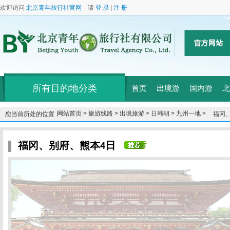
欢迎访问
北京青年旅行社官网
请
登 录
|
注 册
所有目的地分类
首页
出境游
国内游
北
网站首页 >
旅游线路 >
出境旅游 >
日韩朝 >
九州一地 >
您当前所处的位置：
福冈
福冈、别府、熊本4日