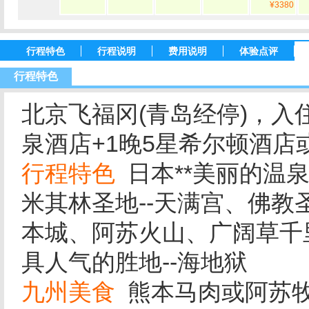
¥3380
行程特色
行程说明
费用说明
体验点评
行程特色
北京飞福冈(青岛经停)，入
泉酒店+1晚5星希尔顿酒
行程特色
日本**美丽的温泉
米其林圣地--天满宫、佛教
本城、阿苏火山、广阔草千
具人气的胜地--海地狱
九州美食
熊本马肉或阿苏牧