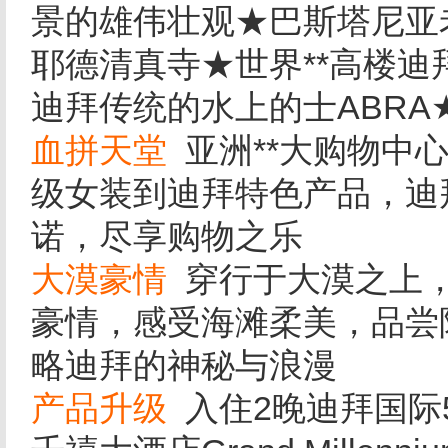
景的雄伟壮观★巴斯塔尼亚老
耶德清真寺★世界**高楼
迪拜传统的水上的士ABRA
血拼天堂
亚洲**大购物中
级女装到迪拜特色产品，迪
诺，尽享购物之乐
大漠豪情
穿行于大漠之上
豪情，感受海滩柔美，品尝
略迪拜的神秘与浪漫
产品升级
入住2晚迪拜国际