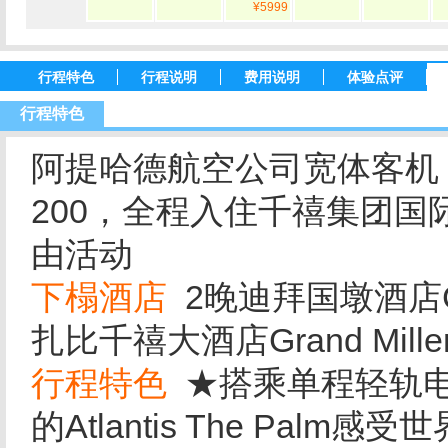
¥5999
行程特色
行程说明
费用说明
体验点评
行程特色
阿提哈德航空公司宽体客机（
200，全程入住千禧集团国
由活动
下榻酒店
2晚迪拜国墩酒店Copt
扎比千禧大酒店Grand Millenn
行程特色
★搭乘单程轻轨电
的Atlantis The Pal