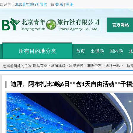
欢迎访问
北京青年旅行社官网
请
登 录
|
注 册
所有目的地分类
首页
出境游
国内游
北
网站首页 >
旅游线路 >
出境旅游 >
非洲中东 >
迪拜一地 >
您当前所处的位置：
迪拜
际
迪拜、阿布扎比3晚6日**含1天自由活动**千