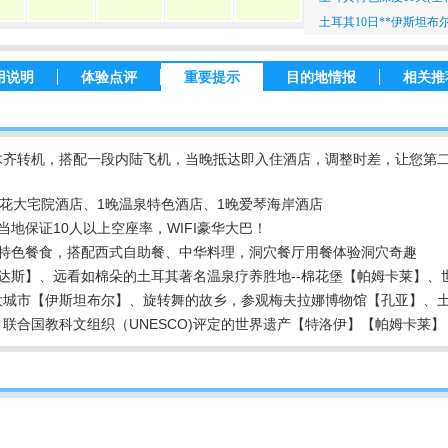
土耳其10日**伊斯坦布尔
用说明
体验点评
重要提示
目的地情报
相关推
木齐转机，搭配一段内陆飞机，当晚抵达即入住酒店，调整时差，让您第
花大宅院酒店、1晚温泉特色酒店、1晚爱琴海岸酒店
地保证10人以上空座率，WIFI豪华大巴！
特色餐食，搭配西式自助餐、中华料理，洞穴餐厅用餐体验洞穴奇趣
达斯】、远看如棉朵的土耳其著名温泉疗养胜地--棉花堡【帕姆卡莱】、
大城市【伊斯坦布尔】、旋转舞的故乡，参观梅夫拉娜博物馆【孔亚】、
联合国教科文组织（UNESCO)评定的世界遗产【特洛伊】【帕姆卡莱