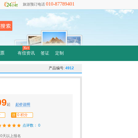
010-87789401
旅游预订电话
票
有偿资讯
签证
定制
产品编号:
4912
99
起
起价说明
分
0 积分
点评数： 0
0天以上报名