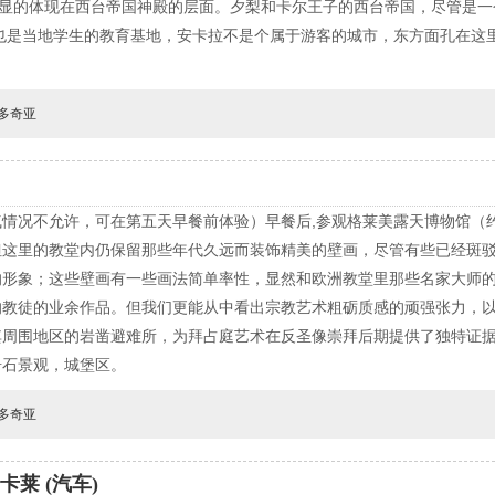
明显的体现在西台帝国神殿的层面。夕梨和卡尔王子的西台帝国，尽管是
也是当地学生的教育基地，安卡拉不是个属于游客的城市，东方面孔在这
多奇亚
情况不允许，可在第五天早餐前体验）早餐后,参观格莱美露天博物馆（
但这里的教堂内仍保留那些年代久远而装饰精美的壁画，尽管有些已经斑
的形象；这些壁画有一些画法简单率性，显然和欧洲教堂里那些名家大师
的教徒的业余作品。但我们更能从中看出宗教艺术粗砺质感的顽强张力，
其周围地区的岩凿避难所，为拜占庭艺术在反圣像崇拜后期提供了独特证
奇石景观，城堡区。
多奇亚
卡莱 (汽车)