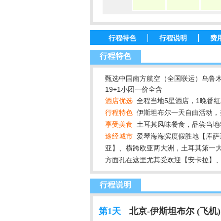
行程特色
行程说明
费
行程特色
甄选中国南方航空（全国联运）乌鲁
19+1小团一价全含
酒店优选
全程当地5星酒店，1晚番红
行程特色
伊斯坦布尔一天自由活动，当
享受美食
土耳其风味餐食，品尝当地
途经城市
爱琴海海滨度假胜地【库萨
亚】、横跨欧亚两大洲，土耳其第一
方面孔在这里尤其受欢迎【安卡拉】、
行程说明
第1天
北京-伊斯坦布尔 (飞机)