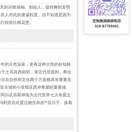
耳其的宗教领袖、创始人，旋转舞的发明
耳其人对此的虔诚程度。但不知道是因为
定制旅游路线电话
续行程前往棉花堡。
010-87789401
上千年的天然温泉，更有这种古怪的好似棉
址：位于土耳其西南部，靠近代尼兹利。希拉
卡尔在自然和文化两个方面都具有重要意
底亚古城和小亚细亚西岸希腊的重要城
。阿尔忒弥斯神庙为古代世界七大奇观之
玛利亚在此度过她生命的**后日子。接着