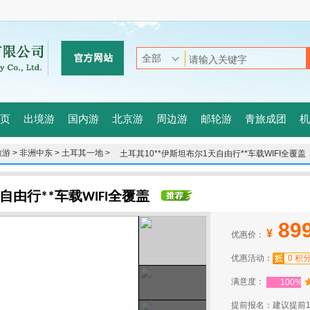
页
出境游
国内游
北京游
周边游
邮轮游
青旅成团
机
游 >
非洲中东 >
土耳其一地 >
土耳其10**伊斯坦布尔1天自由行**车载WIFI全覆盖
自由行**车载WIFI全覆盖
89
¥
优惠价：
优惠活动：
0 积
满意度：
100%
提前报名：建议提前1