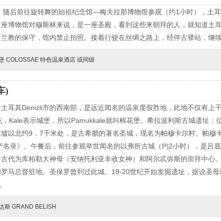
。随后前往旋转舞的始祖纪念馆—梅夫拉那博物馆参观（约1小时），土
这座博物馆对穆斯林来说，是一座圣殿，看到这些来朝拜的人，就知道土
斯兰教的保守，馆内禁止拍照。接着行驶在丝绸之路上，经停古驿站，继
堡 COLOSSAE 特色温泉酒店 或同级
车)
土耳其Denizli市的西南部，是远近闻名的温泉度假胜地，此地不仅有
花，Kale表示城堡，所以Pamukkale就叫棉花堡。希拉波利斯古城遗
墟以北约9．7千米处，是古希腊的著名圣城，现名为帕穆卡尔村。帕穆
遗产名录》。午餐后，前往参观举世闻名的以弗所古城（约2小时），是吕
，古代为库柏勒大神母（安纳托利亚丰收女神）和阿尔忒弥斯的崇拜中心
罗马总督驻地。圣保罗曾到过此城。19-20世纪开始发掘遗址，据说圣母
斯。
斯 GRAND BELISH