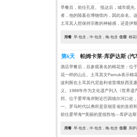
早餐后，前往孔亚。 抵达后，城市观光
者，他的陵墓在博物馆内，因此命名。
土耳其人想保持宗教的神秘感，还是伊
用餐
早-包含，中-包含，晚-包含
住宿
棉花
第6天
帕姆卡莱-库萨达斯 (汽
酒店早餐后，后参观著名的棉花堡：位于
花一样的山丘。土耳其文Pamuk表示棉
波利斯在土耳其代尼兹利省雷俄狄西亚废
义。1988年作为文化遗产列入《世界
邦。位于爱琴海岸附近巴因德尔河口处
一。罗马时代以弗所是亚细亚省的首府和
前往爱琴海**美丽的度假胜地---库萨达
用餐
早-包含，中-包含，晚-包含
住宿
库萨达