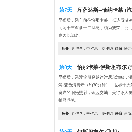
第7天
库萨达斯--恰纳卡莱 (汽
早餐后，乘车前往恰那卡莱，抵达后游览
元前十三至前十二世纪，颇为繁荣。公元
也因此闻名。
用餐
早-包含，中-包含，晚-包含
住宿
恰纳卡
第8天
恰那卡莱-伊斯坦布尔 (
早餐后，乘渡轮船穿越达达尼尔海峡，沿
筑-蓝色清真寺（约30分钟）：世界十
窗户的阳光照射，金蓝交灿，美得令人
拍照游览。
用餐
早-包含，中-包含，晚-包含
住宿
伊斯坦