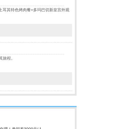
土耳其特色烤肉餐+多玛巴切新皇宫外观
耳其旅程。