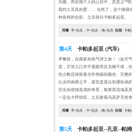
兴建。而在我个人的心目中，其意义**
我对土耳其的爱…… 当然了，这个陵寝
种各样的合影。之后前往卡帕多起亚。
用餐
早-包含，中-包含，晚-包含
住宿
卡帕
第4天
卡帕多起亚 (汽车)
早餐前，自愿参加热气球之旅！（如天气
堂，尽管入口并不显眼而且丑陋不堪，
但少数还保留着当年艳丽的颜色、完整
位乡间画师之手，甚至是某位初通绘画
完全由侵蚀造成的奇景，格莱美流域及
一定会大呼惊叹。之后参观乌其萨天然
用餐
早-包含，中-包含，晚-包含
住宿
卡帕
第5天
卡帕多起亚--孔亚--帕姆