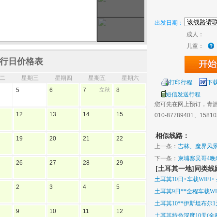
出发日期：
成人：
儿童：
行日价格表
二
星期三
星期四
星期五
星期六
打印行程
下
5
6
7
立秋
8
短信发送行程
您可先在网上预订，青
12
13
14
15
010-87789401、1581
相似线路：
19
20
21
22
上一条：
吉林、魔界风
下一条：
柬埔寨吴哥4晚
26
27
28
29
[土耳其一地]同类线
土耳其10日<车载WIFI>
2
3
4
5
土耳其9日**全程车载WIF
土耳其10**伊斯坦布尔1
9
10
11
12
土耳其特色深度10天(全