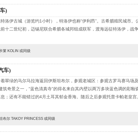
车)
特洛伊古城（游览约1小时），特洛伊也称“伊利昂”。古希腊殖民城市。
前十二世纪初，迈锡尼联合希腊各城邦组成联军，渡海远征特洛伊，战争
莱 KOLIN 或同级
汽车)
着翠绿的马尔马拉海返回伊斯坦布尔，参观老城区：参观古罗马赛马场及
大建筑奇景之一，“蓝色清真寺”的得名来自其内壁以两万多块蓝色调的彩
屏息；还有不能错过的4月土耳其郁金香海。随后之后参观托普卡帕老皇宫
布尔 TAKOY PRINCESS 或同级