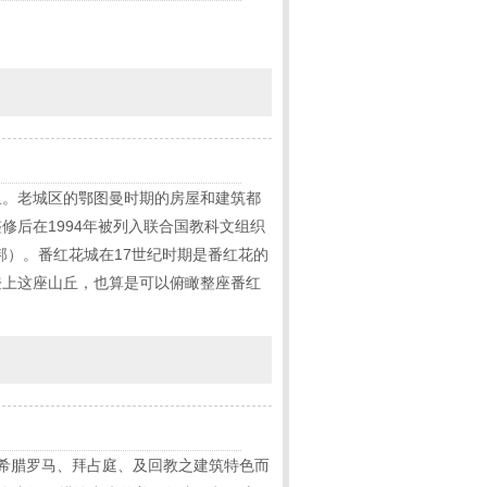
里。老城区的鄂图曼时期的房屋和建筑都
后在1994年被列入联合国教科文组织
城邦）。番红花城在17世纪时期是番红花的
登上这座山丘，也算是可以俯瞰整座番红
、希腊罗马、拜占庭、及回教之建筑特色而