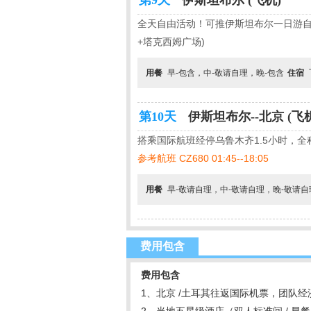
第9天
伊斯坦布尔 (飞机)
全天自由活动！可推伊斯坦布尔一日游自
+塔克西姆广场)
用餐
早-包含，中-敬请自理，晚-包含
住宿
第10天
伊斯坦布尔--北京 (飞
搭乘国际航班经停乌鲁木齐1.5小时，全
参考航班 CZ680 01:45--18:05
用餐
早-敬请自理，中-敬请自理，晚-敬请
费用包含
费用包含
1、北京 /土耳其往返国际机票，团队