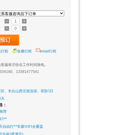
载行程
收藏行程
email行程
旅客服将尽快在工作时间致电。
0334180、13381477541
景区、长白山西北坡连游、双卧5日
6天
路：
 推荐
I**
天自由行**车载WIFI全覆盖
程当地5星酒店)