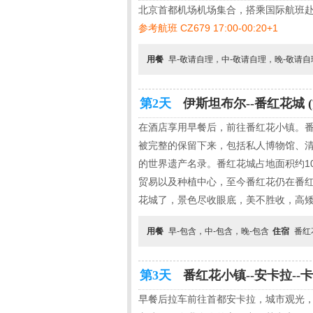
北京首都机场机场集合，搭乘国际航班
参考航班 CZ679 17:00-00:20+1
用餐
早-敬请自理，中-敬请自理，晚-敬请
第2天
伊斯坦布尔--番红花城 (
在酒店享用早餐后，前往番红花小镇。
被完整的保留下来，包括私人博物馆、清
的世界遗产名录。番红花城占地面积约10
贸易以及种植中心，至今番红花仍在番红
花城了，景色尽收眼底，美不胜收，高矮
用餐
早-包含，中-包含，晚-包含
住宿
番红
第3天
番红花小镇--安卡拉--卡
早餐后拉车前往首都安卡拉，城市观光，