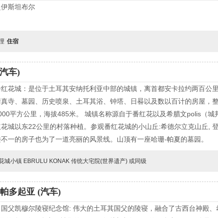
赴伊斯坦布尔
自理
住宿
汽车)
番红花城：是位于土耳其安纳托利亚中部的城镇，离首都安卡拉约两百公
真寺、墓园、历史喷泉、土耳其浴、钟塔、日晷以及数以百计的房屋，整修
00平方公里，海拔485米。 城镇名称源自于番红花以及希腊文polis（
花城以东22公里的村落种植。参观番红花城的小山丘:希德尔立克山丘, 
不一的房子也为了一道亮丽的风景线。山顶有一座哈珊-帕夏的墓园。
花城小镇 EBRULU KONAK 传统大宅院(世界遗产) 或同级
帕多起亚 (汽车)
国父凯穆尔陵寝纪念馆: 伟大的土耳其国父的陵寝，融合了古西台神殿