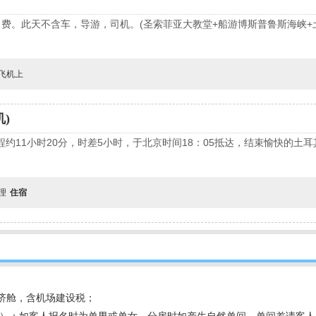
费。此天不含车，导游，司机。(圣索菲亚大教堂+船游博斯普鲁斯海峡+
飞机上
机)
程约11小时20分，时差5小时，于北京时间18：05抵达，结束愉快的土
自理
住宿
经济舱，含机场建设税；