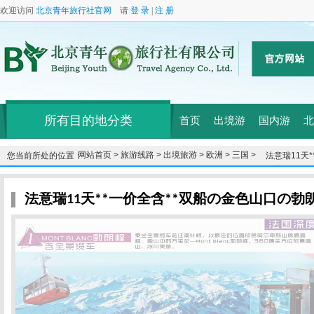
欢迎访问
北京青年旅行社官网
请
登 录
|
注 册
所有目的地分类
首页
出境游
国内游
北
网站首页 >
旅游线路 >
出境旅游 >
欧洲 >
三国 >
您当前所处的位置：
法意瑞11天
巴黎1天自由
法意瑞11天**一价全含**双船の金色山口の勃