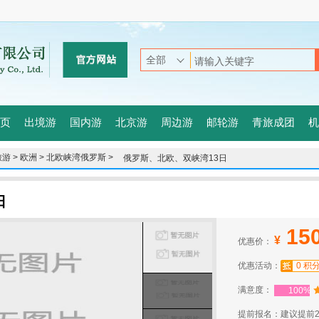
页
出境游
国内游
北京游
周边游
邮轮游
青旅成团
机
游 >
欧洲 >
北欧峡湾俄罗斯 >
俄罗斯、北欧、双峡湾13日
日
15
¥
优惠价：
优惠活动：
0 积
满意度：
100%
提前报名：建议提前2