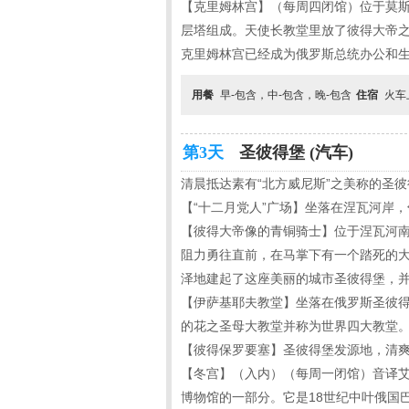
【克里姆林宫】（每周四闭馆）位于莫斯
层塔组成。天使长教堂里放了彼得大帝之
克里姆林宫已经成为俄罗斯总统办公和
用餐
早-包含，中-包含，晚-包含
住宿
火车
第3天
圣彼得堡 (汽车)
清晨抵达素有“北方威尼斯”之美称的圣
【“十二月党人”广场】坐落在涅瓦河岸
【彼得大帝像的青铜骑士】位于涅瓦河
阻力勇往直前，在马掌下有一个踏死的
泽地建起了这座美丽的城市圣彼得堡，
【伊萨基耶夫教堂】坐落在俄罗斯圣彼
的花之圣母大教堂并称为世界四大教堂
【彼得保罗要塞】圣彼得堡发源地，清
【冬宫】（入内）（每周一闭馆）音译
博物馆的一部分。它是18世纪中叶俄国