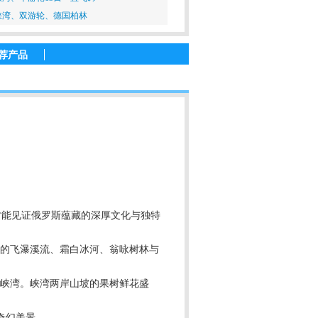
峡湾、双游轮、德国柏林
荐产品
才能见证俄罗斯蕴藏的深厚文化与独特
內的飞瀑溪流、霜白冰河、翁咏树林与
的峡湾。峡湾两岸山坡的果树鲜花盛
奇幻美景