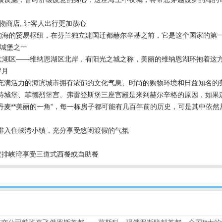
物商店, 让客人出行更加放心
罗的海的贸易枢纽，在芬兰独立建国迁都赫尔辛基之前，它是这个国家的第
型城堡之一
*大湖区——维纳恩湖区北岸，有阳光之城之称，美丽的维纳恩湖环抱着这
岁月
充满活力的海滨城市拥有浓郁的文化气息、时尚的购物环境和日益知名的
雷特城堡、菲德烈堡宫、弗雷登斯堡三座宫殿是来到赫尔辛格的原因，如果
丹麦**美丽的一角”，每一栋房子都可能有几百年前的历史，可是其中依
排入住峡湾小镇，充分享受悠闲渡假的气氛
安排峡湾享受三道式西餐或自助餐