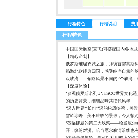
行程特色
行程说明
费
行程特色
中国国际航空(直飞)可搭配国内各地
【精心企划】
俄罗斯璀璨双城之旅，拜访首都莫斯科
畅游北欧经典四国，感受纯净自然的
双峡湾——领略风景不同的2个峡湾：
【深度体验】
*参观俄罗斯名列UNESCO世界文
的历史背景，细细品味其绝代风华
*深入世界**长也**深的松恩峡湾
雪岭冰峰，美不胜收的景致，令人顿
*莅临挪威的第二大峡湾——哈当厄尔
开，缤纷烂漫。哈当厄尔峡湾沿线也
*体验豪华邮轮，您可以利用船上的