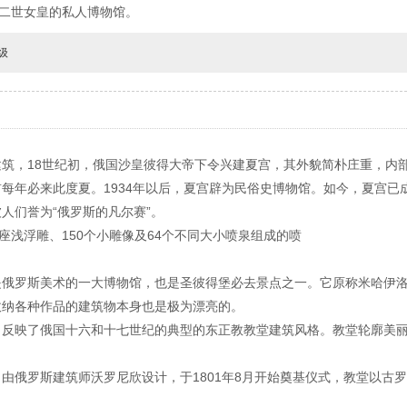
娜二世女皇的私人博物馆。
级
筑，18世纪初，俄国沙皇彼得大帝下令兴建夏宫，其外貌简朴庄重，内
每年必来此度夏。1934年以后，夏宫辟为民俗史博物馆。如今，夏宫已成
人们誉为“俄罗斯的凡尔赛”。
座浅浮雕、150个小雕像及64个不同大小喷泉组成的喷
是俄罗斯美术的一大博物馆，也是圣彼得堡必去景点之一。它原称米哈伊
收纳各种作品的建筑物本身也是极为漂亮的。
，反映了俄国十六和十七世纪的典型的东正教教堂建筑风格。教堂轮廓美
俄罗斯建筑师沃罗尼欣设计，于1801年8月开始奠基仪式，教堂以古罗马