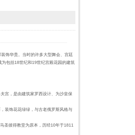
部装饰华贵。当时的许多大型舞会、宫廷
为包括18世纪和19世纪宫殿花园的建筑
洛夫宫，是由建筑家罗西设计、为沙皇保
丽，装饰花花绿绿，与古老俄罗斯风格与
圣彼得教堂为原本，历经10年于1811