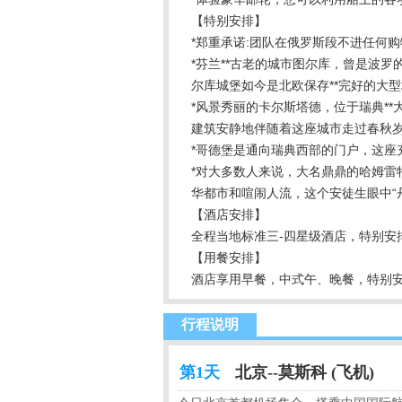
【特别安排】
*郑重承诺:团队在俄罗斯段不进任何购
*芬兰**古老的城市图尔库，曾是波
尔库城堡如今是北欧保存**完好的大
*风景秀丽的卡尔斯塔德，位于瑞典*
建筑安静地伴随着这座城市走过春秋
*哥德堡是通向瑞典西部的门户，这座
*对大多数人来说，大名鼎鼎的哈姆
华都市和喧闹人流，这个安徒生眼中“
【酒店安排】
全程当地标准三-四星级酒店，特别安
【用餐安排】
酒店享用早餐，中式午、晚餐，特别
行程说明
第1天
北京--莫斯科 (飞机)