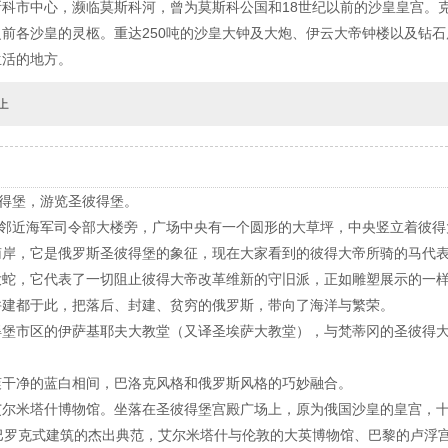
科市中心，濒临莫斯科河，曾为莫斯科公国和18世纪以前的沙皇皇宫。
前各沙皇的灵柩。重达250吨的沙皇大钟及大炮、伊云大帝钟楼以及钻
生活的地方。
上
彼得堡，游览圣彼得堡。
，邻近海军司令部大楼旁，广场中央有一个圆形的大草坪，中央竖立着彼
南岸，它是俄罗斯圣彼得堡的象征，现在大家看到的彼得大帝所骑的马代
大蛇，它代表了一切阻止彼得大帝改革维新的守旧派，正如雕塑展示的一
并建都于此，把落后、封建、贫穷的俄罗斯，带向了海洋与繁荣。
得堡市区的伊萨基耶夫大教堂（又译圣埃萨大教堂），与梵蒂冈的圣彼得
。
爽干净的蓝白相间，巴洛克风格和俄罗斯风格的巧妙融合。
艾尔米塔什博物馆。坐落在圣彼得堡宫殿广场上，原为俄国沙皇的皇宫，
巴罗克式建筑的杰出典范，艾尔米塔什与伦敦的大英博物馆、巴黎的卢浮