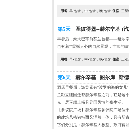
用餐
早-包含，中-包含，晚-包含
住宿
三星
第5天
圣彼得堡--赫尔辛基 (汽
早餐后，乘大巴车前芬兰首都——赫尔辛
也有着**震撼人心的自然景观，丰富的
用餐
早-包含，中-包含，晚-包含
住宿
三-
第6天
赫尔辛基--图尔库--斯德
酒店早餐后，游览素有“波罗的海的女儿”
兰独立建国迁都赫尔辛基之前，它是这个国
光，尽享船上极具异国风情的夜生活。
【参议院广场】赫尔辛基参议院广场位于
的建筑风格独特而又浑然一体，具有新古典主义
它们分别是：赫尔辛基大教堂、政府官