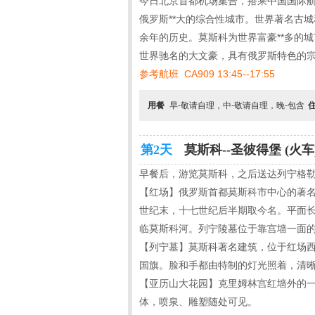
今日北京首都机场集合，搭乘中国国际航
俄罗斯**大的综合性城市。世界著名古城
余年的历史。莫斯科为世界富豪**多的
世界驰名的大文豪，具有俄罗斯特色的
参考航班 CA909 13:45--17:55
用餐
早-敬请自理，中-敬请自理，晚-包含
第2天
莫斯科--圣彼得堡 (火车
早餐后，游览莫斯科，之后送达列宁格勒
【红场】俄罗斯首都莫斯科市中心的著名
世纪末，十七世纪后半期取今名。平面
临莫斯科河。列宁陵墓位于靠宫墙一面
【列宁墓】莫斯科著名建筑，位于红场
国旗。脸和手都由特制的灯光照着，清晰
【亚历山大花园】克里姆林宫红墙外的一
体，喷泉、雕塑随处可见。