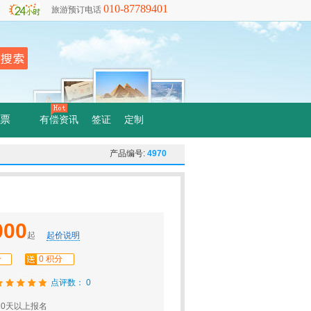
010-87789401
旅游预订电话
票
有偿资讯
签证
定制
产品编号:
4970
000
起
起价说明
分
0 积分
点评数： 0
0天以上报名