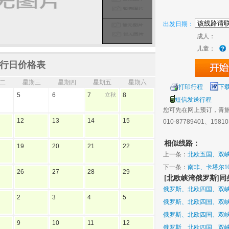
出发日期：
成人：
儿童：
行日价格表
二
星期三
星期四
星期五
星期六
打印行程
下
5
6
7
立秋
8
短信发送行程
您可先在网上预订，青
12
13
14
15
010-87789401、1581
相似线路：
19
20
21
22
上一条：
北欧五国、双峡
下一条：
南非、卡塔尔1
26
27
28
29
[北欧峡湾俄罗斯]
俄罗斯、北欧四国、双峡
2
3
4
5
俄罗斯、北欧四国、双峡
俄罗斯、北欧四国、双峡
9
10
11
12
俄罗斯、北欧四国、双峡