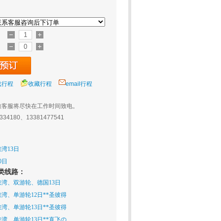
载行程
收藏行程
email行程
旅客服将尽快在工作时间致电。
0334180、13381477541
湾13日
0日
同类线路：
湾、双游轮、德国13日
湾、单游轮12日**圣彼得
湾、单游轮13日**圣彼得
湾、单游轮13日**直飞の