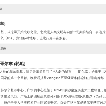
级
车)
基，从这里开始北欧之旅。北欧是人类文明与自然**完美的结合，在这片
峡湾、冰河、湖泊各种地形，让此行更丰富多彩。
四星级
哥尔摩 (轮船)
之称的赫尔辛基，随后乘车前往芬兰**古老的城市——图尔库，始建于 12
家的第一个首都。晚餐后搭乘vikingline五星级豪华邮轮前往瑞典首
赫尔辛基市中心，广场的中心是塑于1894年的沙皇亚历山大二世铜像，
风范。广场上的四座建筑物分别是卡尔•路德维格•恩格尔（Carl Ludvig 
邸、赫尔辛基大学主楼和芬兰国家图书馆。议会广场不仅是赫尔辛基市民