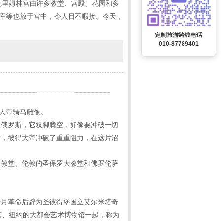
克里姆林宫由许多教堂、宫殿、花园和多
石库等也放于宫中，令人目不暇接。今天，
定制旅游路线电话
010-87789401
得大帝骑马雕像。
表俄罗斯，它双脚腾空，好像要冲破一切
样，彼得大帝冲破了重重阻力，在这片沼
大教堂、伦敦的圣保罗大教堂和佛罗伦萨
十月革命后辟为圣彼得堡国立艾尔米塔奇
宫、纽约的大都会艺术博物馆一起，称为