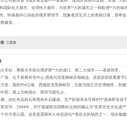
空公司航班直飞俄罗斯首都——莫斯科，现俄罗斯联邦首都，全国**大
和国际化大都市。全球性大都市，为世界**大的城市之一和欧洲**大的城市
城市。怀揣着内心深处的俄罗斯情节，想象着涅瓦河上的美丽日落，普希
宗教建筑……
住宿
三星级
)
火车站，乘夜火车前往俄罗斯**大的港口、第二大城市——圣彼得堡。
广场，位于莫斯科市中心,西南与克里姆林宫相毗连。原是前苏联重要节
长方形，面积约4公顷。西侧是克里姆林宫，北面为国立历史博物馆，东侧
的中部。墓上为检阅台，两旁为观礼台。
西侧，由红色花岗石和黑色长石建成。无产阶级革命导师列宁遗体即安放
而安详。1994年，列宁墓被联合国教科文组织确认为“世界历史文化遗产
个长方形公园。这里是莫斯科人休息游玩**喜欢去的场所之一。现在修