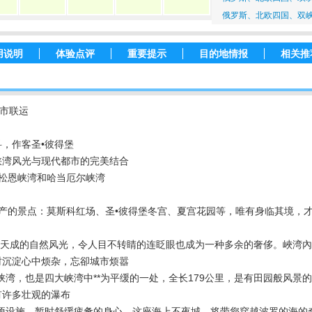
俄罗斯、北欧四国、双
用说明
体验点评
重要提示
目的地情报
相关推
城市联运
，作客圣•彼得堡
峡湾风光与现代都市的完美结合
松恩峡湾和哈当厄尔峡湾
化遗产的景点：莫斯科红场、圣•彼得堡冬宫、夏宫花园等，唯有身临其境，
，美景天成的自然风光，令人目不转睛的连眨眼也成为一种多余的奢侈。峽湾
时沉淀心中烦杂，忘卻城市烦嚣
峡湾，也是四大峡湾中**为平缓的一处，全长179公里，是有田园般风景
有许多壮观的瀑布
各项设施，暂时舒缓疲惫的身心，这座海上不夜城，将带您穿越波罗的海的