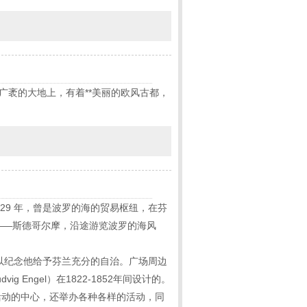
广袤的大地上，有着**美丽的欧风古都，
29 年，曾是波罗的海的贸易枢纽，在芬
都——斯德哥尔摩，沿途游览波罗的海风
以纪念他给予芬兰充分的自治。广场周边
Engel）在1822-1852年间设计的。
活动的中心，还举办各种各样的活动，同