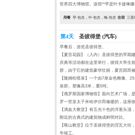
世界四大博物馆。该馆**早是叶卡捷琳
用餐
早-包含，中-包含，晚-包含
住宿
三星
第4天
圣彼得堡 (汽车)
早餐后，游览圣彼得堡。
【夏宫花园】（入内）圣彼得堡的早期建
庆典等活动都在这里举行，彼得大帝生前
群，由于它的建筑豪华壮丽，夏宫因而被
【隆姆松喷泉】一个由7座金色雕像、29
泉群。塑像高3米，重5吨。
【俄罗斯国家博物馆】面向艺术广场，
罗一世皇太子米哈伊尔而修建的，这座
【滴血大教堂】有五光十色的洋葱头顶
附近的古典式的建筑物成鲜明对比。
【喀山教堂】位于圣彼得堡的涅瓦大街，由
年竣工。