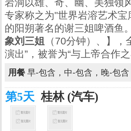
岩洞以雄、奇、幽、美独领
专家称之为
"
世界岩溶艺术宝
的阳朔著名的谢三姐啤酒鱼
象刘三姐
（
70
分钟）、】，
演出”，被誉为“与上帝合作之
用餐
早-包含，中-包含，晚-包
第5天
桂林 (汽车)