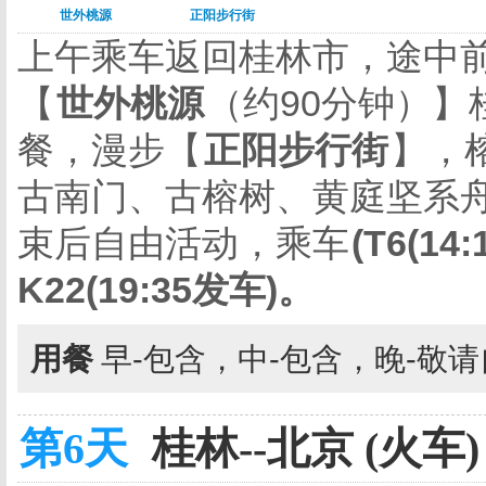
世外桃源
正阳步行街
上午乘车返回桂林市，途中
【
世外桃源
（约
90
分钟）】
餐，漫步【
正阳步行街
】，
古南门、古榕树、黄庭坚系舟
束后自由活动，乘车
(T6(14:
K22(19:35
发车
)
。
用餐
早-包含，中-包含，晚-敬
第6天
桂林--北京 (火车)