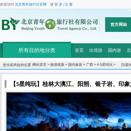
欢迎访问
北京青年旅行社官网
请
登 录
|
注 册
所有目的地分类
首页
出境游
国内游
北
网站首页 >
旅游线路 >
国内旅游 >
广西 >
4-5星纯玩 >
您当前所处的位置：
【5星
双卧6
【5星纯玩】桂林大漓江、阳朔、银子岩、印象