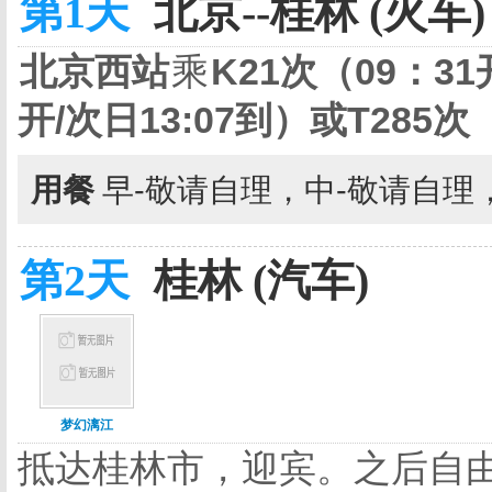
第1天
北京--桂林 (火车)
北京西站
乘
K21
次（
09
：
31
开
/
次日
13:07
到）或
T285
次
用餐
早-敬请自理，中-敬请自理
第2天
桂林 (汽车)
梦幻漓江
抵达桂林市，迎宾。之后自