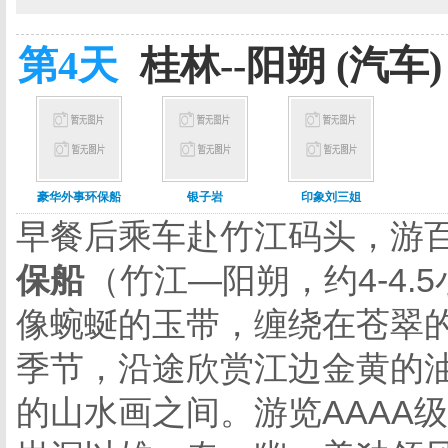
第4天
桂林--阳朔 (汽车)
豪华外事环保船
银子岩
印象刘三姐
早餐后乘车赴竹江码头，游
保船
（竹江—阳朔，约
4-4.5
像蜿蜒的玉带，缠绕在苍翠
季节，沿途欣赏江边金黄的
的山水画之间。游览
AAAA
级