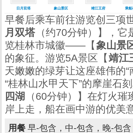
日月双塔
象山景区
靖江王府
乘船
早餐后乘车前往游览创三项
月双塔
（约70分钟）】，它
览桂林市城徽——【
象山景
的象征。游览5A景区【
靖江
天嫩嫩的绿芽让这座雄伟的“
“桂林山水甲天下”的摩崖石
四湖
（60分钟）】在灯火璀
岸上走，船在画中游的优美
用餐
早-包含，中-包含，晚-包