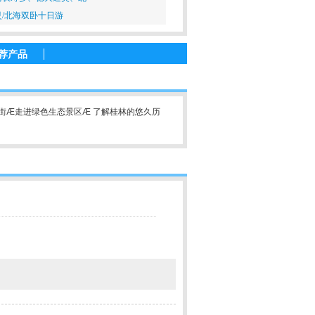
通灵/北海双卧十日游
荐产品
街Æ走进绿色生态景区Æ 了解桂林的悠久历