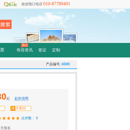
010-87789401
旅游预订电话
票
有偿资讯
签证
定制
产品编号:
4089
80
起
起价说明
分
0 积分
点评数： 0
3天报名