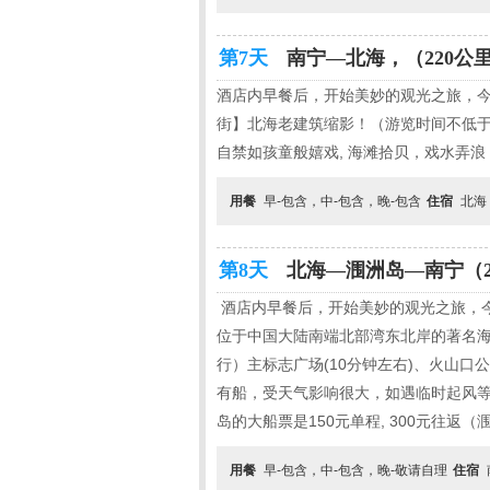
第7天
南宁—北海，（220公里，
酒店内早餐后，开始美妙的观光之旅，今
街】北海老建筑缩影！（游览时间不低于
自禁如孩童般嬉戏, 海滩拾贝，戏水弄
用餐
早-包含，中-包含，晚-包含
住宿
北海
第8天
北海—涠洲岛—南宁（22
酒店内早餐后，开始美妙的观光之旅，今天
位于中国大陆南端北部湾东北岸的著名海
行）主标志广场(10分钟左右)、火山口公
有船，受天气影响很大，如遇临时起风
岛的大船票是150元单程, 300元往返（
用餐
早-包含，中-包含，晚-敬请自理
住宿