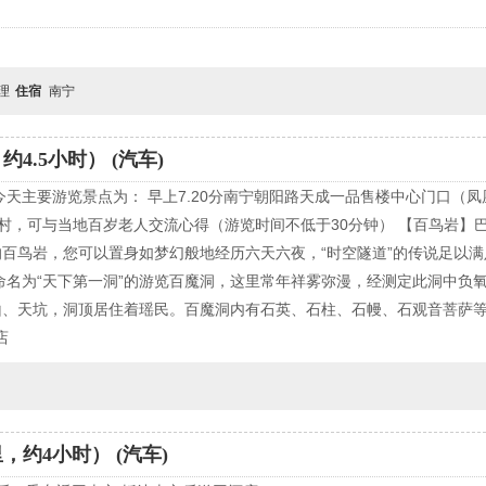
自理
住宿
南宁
4.5小时） (汽车)
天主要游览景点为： 早上7.20分南宁朝阳路天成一品售楼中心门口（凤
寿村，可与当地百岁老人交流心得（游览时间不低于30分钟） 【百鸟岩】
百鸟岩，您可以置身如梦幻般地经历六天六夜，“时空隧道”的传说足以满
命名为“天下第一洞”的游览百魔洞，这里常年祥雾弥漫，经测定此洞中负
山、天坑，洞顶居住着瑶民。百魔洞内有石英、石柱、石幔、石观音菩萨
店
，约4小时） (汽车)