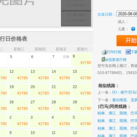
出发日期：
成人：
儿童：
行日价格表
二
星期三
星期四
星期五
星期六
打印行程
下
8
5
6
7
立秋
短信发送行程
¥2780
您可先在网上预订，青
12
13
14
15
010-87789401、1581
2780
¥2780
¥2780
¥2780
¥2780
相似线路：
19
20
21
22
上一条：
D3：南宁/巴马
2780
¥2780
¥2780
¥2780
¥2780
游
下一条：
塞尔维亚、克罗
26
27
28
29
[巴马]同类线路：
2780
¥2780
¥2780
¥2780
¥2780
桂林、漓江、阳朔、巴马
2
3
4
5
桂林、漓江、阳朔、巴马
2780
¥2780
¥2780
¥2780
¥2780
桂林、漓江、阳朔、巴
9
10
11
12
桂林、漓江、阳朔、巴