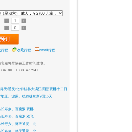
载行程
收藏行程
email行程
旅客服将尽快在工作时间致电。
0334180、13381477541
/得天/通灵/北海/桂林大漓江/阳朔双卧十二日
地亚、波黑、德奥捷匈斯9国15天
长寿乡、百魔洞 双卧
长寿乡、百魔洞 双飞
马长寿乡、德天通灵、北
马长寿乡、德天通灵、北