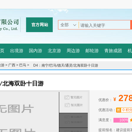
页
出境游
国内游
北京游
周边游
邮轮游
青旅成团
机
游 >
广西 >
巴马 >
D4：南宁/巴马/德天/通灵/北海双卧十日游
灵/北海双卧十日游
27
¥
优惠价：
优惠活动：
0 积
满意度：
100%
提前报名：建议提前