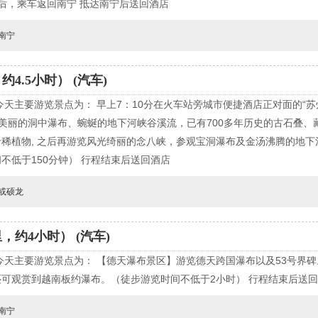
后，乘车返回南宁 抵达南宁后送回酒店
南宁
4.5小时） (汽车)
天主要游览景点为： 早上7：10分在火车站旁城市便捷酒店正对面的“苏
赏美丽的洞中瀑布、蜿蜒的地下河峡谷溪流，已有700多年历史的古石叠
稀植物, 之后再游览风光绮丽的念八峡，参观宝洞瀑布及金汤沸腾的地
不低于150分钟） 行程结束后送回酒店
或硕龙
，约4小时） (汽车)
天主要游览景点为： 【德天瀑布景区】游览德天跨国瀑布以及53号界
可观赏到越南板约瀑布。（徒步游览时间不低于2小时） 行程结束后送
南宁