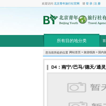
欢迎访问
北京青年旅行社官网
请
登 录
|
注 册
所有目的地分类
首
网站首页 >
旅游线路 >
国内旅
您当前所处的位置：
D4：南宁/巴马/德天/通