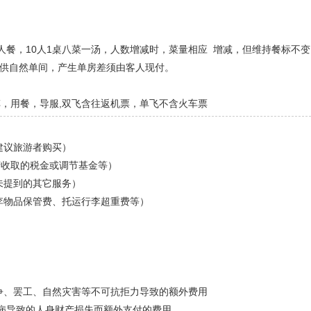
人餐，
10
人
1
桌八菜一汤，人数增减时，菜量相应
增减，但维持餐标不变
提供自然单间，产生单房差须由客人现付。
车，用餐，导服
,
双飞含往返机票，单飞不含火车票
建议旅游者购买）
府收取的税金或调节基金等）
未提到的其它服务）
李物品保管费、托运行李超重费等）
争、罢工、自然灾害等不可抗拒力导致的额外费用
疾病导致的人身财产损失而额外支付的费用