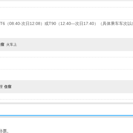
）或T6（08:40-次日12:08）或T90（12:40—次日17:40）（具体
！
住宿
火车上
自理
住宿
卧票。