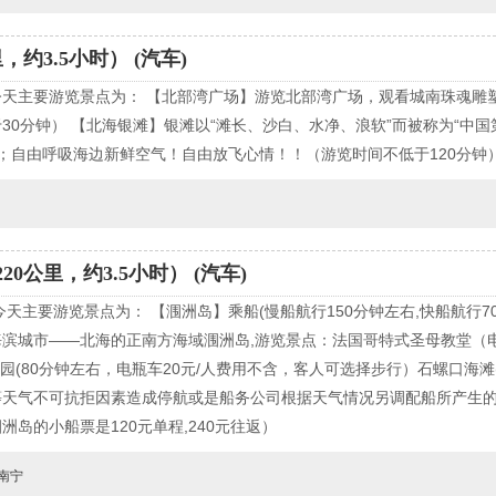
约3.5小时） (汽车)
天主要游览景点为： 【北部湾广场】游览北部湾广场，观看城南珠魂雕塑
30分钟） 【北海银滩】银滩以“滩长、沙白、水净、浪软”而被称为“中
浪；自由呼吸海边新鲜空气！自由放飞心情！！（游览时间不低于120分钟
0公里，约3.5小时） (汽车)
主要游览景点为： 【涠洲岛】乘船(慢船航行150分钟左右,快船航行7
滨城市——北海的正南方海域涠洲岛,游览景点：法国哥特式圣母教堂（电
园(80分钟左右，电瓶车20元/人费用不含，客人可选择步行）石螺口海滩(
等天气不可抗拒因素造成停航或是船务公司根据天气情况另调配船所产生
涠洲岛的小船票是120元单程,240元往返）
南宁