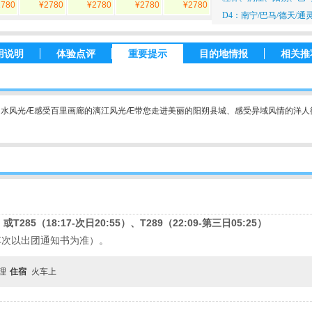
2780
¥2780
¥2780
¥2780
¥2780
D4：南宁/巴马/德天/
用说明
体验点评
重要提示
目的地情报
相关推
山水风光Æ感受百里画廊的漓江风光Æ带您走进美丽的阳朔县城、感受异域风情的洋人
）或
T285
（
18:17-
次日
20:55
）、
T289
（
22:09-
第三日
05:25
）
车次以出团通知书为准）。
自理
住宿
火车上