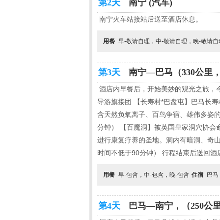
第2天
南宁 (汽车)
南宁火车站接站后送至酒店休息。
用餐
早-敬请自理，中-敬请自理，晚-敬请
第3天
南宁—巴马（330公里，约
酒店内早餐后，开始美妙的观光之旅，今
导游旗接团 【长寿村*巴盘屯】巴马长
含天然负氧离子、百鸟争宿、雄伟多姿的
分钟） 【百魔洞】被英国皇家洞穴协会
进行康复疗养的圣地。洞内有暗洞、奇
时间不低于90分钟） 行程结束后送回酒
用餐
早-包含，中-包含，晚-包含
住宿
巴马
第4天
巴马—南宁，（250公里