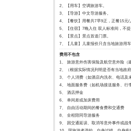
2、【用车】空调旅游车。
3、【导游】中文导游服务。
4、【餐饮】用餐共
7
早
9
正，正餐
15
元
/
5、【住宿】
7
晚入住 双人标准间，不
6、【景点】景点首道门票。
7、【儿童】儿童报价只含当地旅游用
费用不包含
1、 旅游意外伤害保险及航空意外险（
2、（根据实际情况列明是否有当地政
3、 个人消费（如酒店内洗衣、电话及
4、 地面服务费（如机场接送服务、行
5、 酒店押金
6、 单间差或加床费用
7、 自由活动期间的餐食费和交通费
8、 全程陪同导游服务
9、 因交通延误、取消等意外事件或战
10、因旅游者违约、自身过错、自身