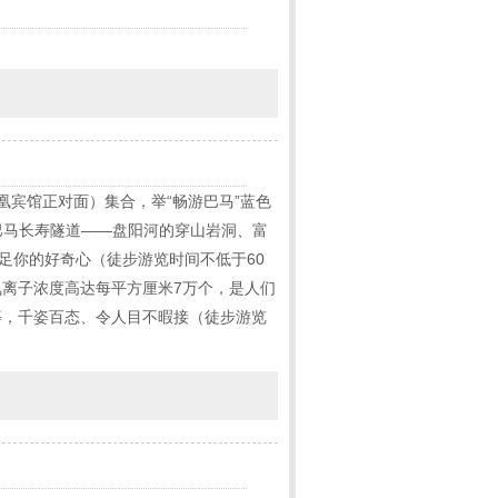
凰宾馆正对面）集合，举“畅游巴马”蓝色
巴马长寿隧道——盘阳河的穿山岩洞、富
足你的好奇心（徒步游览时间不低于60
氧离子浓度高达每平方厘米7万个，是人们
等，千姿百态、令人目不暇接（徒步游览