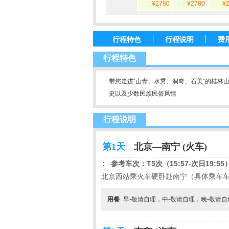
¥2780
¥2780
¥
行程特色
行程说明
费
行程特色
带您走进“山青、水秀、洞奇、石美”的桂林
史以及少数民族民俗风情
行程说明
第1天
北京—南宁 (火车)
:
参考车次：
T5
次（
15:57-
次日
19:55
北京西站乘火车硬卧赴南宁（具体乘车
用餐
早-敬请自理，中-敬请自理，晚-敬请