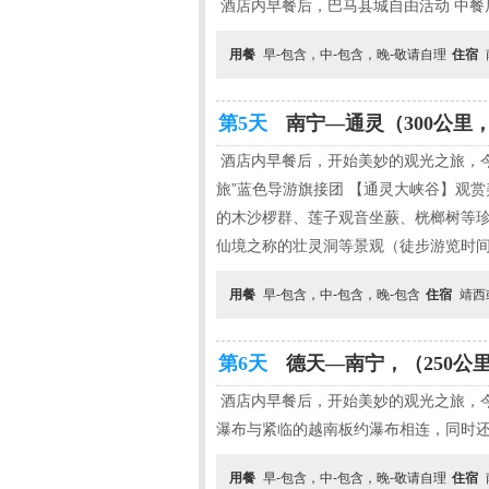
酒店内早餐后，巴马县城自由活动 中餐
用餐
早-包含，中-包含，晚-敬请自理
住宿
第5天
南宁—通灵（300公里，约
酒店内早餐后，开始美妙的观光之旅，今
旅”蓝色导游旗接团 【通灵大峡谷】观
的木沙椤群、莲子观音坐蕨、桄榔树等珍
仙境之称的壮灵洞等景观（徒步游览时间
用餐
早-包含，中-包含，晚-包含
住宿
靖西
第6天
德天—南宁，（250公里
酒店内早餐后，开始美妙的观光之旅，今
瀑布与紧临的越南板约瀑布相连，同时还
用餐
早-包含，中-包含，晚-敬请自理
住宿