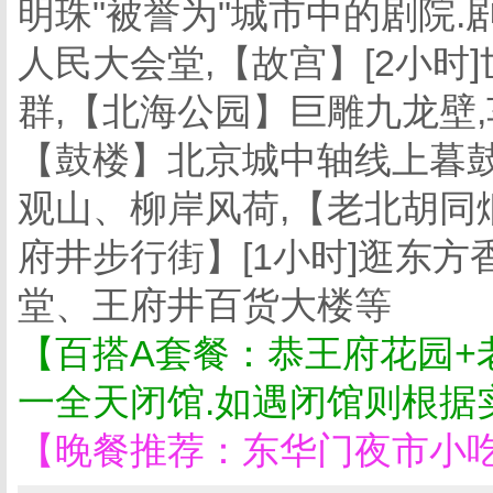
明珠"被誉为"城市中的剧院
人民大会堂,【故宫】[2小时
群,【北海公园】巨雕九龙壁
【鼓楼】北京城中轴线上暮鼓
观山、柳岸风荷,【老北胡同
府井步行街】[1小时]逛东
堂、王府井百货大楼等
【百搭A套餐：恭王府花园+
一全天闭馆.如遇闭馆则根据
【晚餐推荐：东华门夜市小