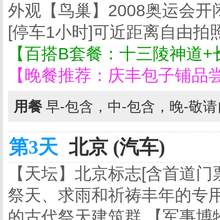
外观【鸟巢】2008奥运会
[停车1小时]可近距离自由
【百搭B套餐：十三陵神道+
【晚餐推荐：庆丰包子铺品
用餐
早-包含，中-包含，晚-敬
第3天
北京 (汽车)
【天坛】北京标志[含首道门
祭天、求雨和祈祷丰年的专用
的古代祭天建筑群,【军事博