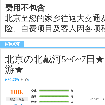
费用不包含
北京至您的家乡往返大交通
险、自费项目及客人因各项
体验点评
北京の北戴河5~6~7
游★
体验点评(
0 条
)
100
交通:
分
%
酒店:
分
小提示：只
综合满意度
导游:
分