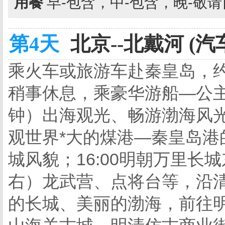
用餐
早-包含，中-包含，晚-敬
第4天
北京--北戴河 (汽
乘火车或旅游车赴秦皇岛，约
稍事休息，乘豪华游船—公主
钟）出海观光、畅游渤海风
观世界*大的煤港—秦皇岛港
城风貌；16:00明朝万里长
右）龙武营、点将台等，沿
的长城、美丽的渤海，前往