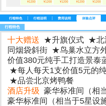
¥1200
¥1200
¥1200
¥1200
¥1200
行程特色
行程说明
费用说明
体验点评
行程特色
十大赠送
★升旗仪式 ★北
同烟袋斜街 ★鸟巢水立方外
价值380元纯手工打造景泰
★每人每天1支价值5元的
★品尝北京烤鸭餐
酒店升级
豪华标准间（相当于
豪华标准间（相当于5星设施酒