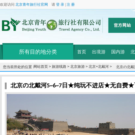
欢迎访问
北京青年旅行社官网
请
登 录
|
注 册
所有目的地分类
首页
出境游
国内游
北
网站首页 >
旅游线路 >
北京旅游 >
北京+北戴河 >
您当前所处的位置：
北京の北戴
游★
北京の北戴河5~6~7日★纯玩不进店★无自费