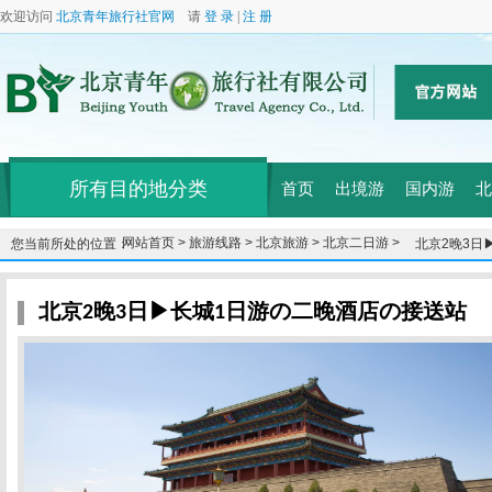
欢迎访问
北京青年旅行社官网
请
登 录
|
注 册
所有目的地分类
首页
出境游
国内游
北
网站首页 >
旅游线路 >
北京旅游 >
北京二日游 >
您当前所处的位置：
北京2晚3日
北京2晚3日▶长城1日游の二晚酒店の接送站