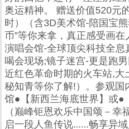
奥运精神。 赠送价值520元的●
时）（含3D美术馆-陪国宝
币”等你来拿，真正感受画在
演唱会馆-全球顶尖科技全息
喝会现场;镜子迷宫-更是跑
近红色革命时期的火车站,大土
秘知青等你了解!）。参观国
馆●【新西兰海底世界】或●
（巅峰钜恩欢乐中国颂－幸
启一段人鱼传说......畅