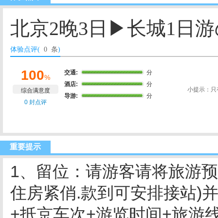
北京2晚3日▶长城1日
体验点评(
0 条
)
100
交通:
分
%
酒店:
分
小提示：只
综合满意度
导游:
分
0 封点评
重要提示
1、留位：请游客请将旅游预付
住房紧俏.款到可安排接站)
+抵京车次+游览时间+旅游线路