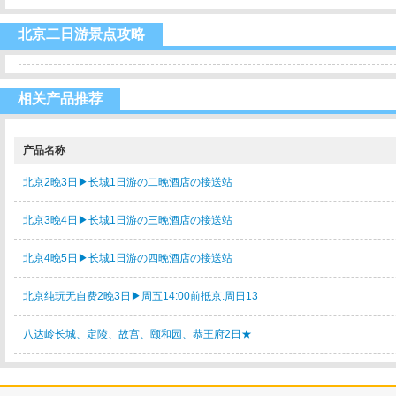
北京二日游景点攻略
相关产品推荐
产品名称
北京2晚3日▶长城1日游の二晚酒店の接送站
北京3晚4日▶长城1日游の三晚酒店の接送站
北京4晚5日▶长城1日游の四晚酒店の接送站
北京纯玩无自费2晚3日▶周五14:00前抵京.周日13
八达岭长城、定陵、故宫、颐和园、恭王府2日★