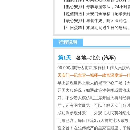
【贴心安排】专职导游带队，24小时
【超值赠送】天安门全家福（记录美好
【暖心安排】早餐牛奶、随团医药包
【生日蛋糕】旅游期间过生日的爸妈
行程说明
第1天
各地--北京 (汽车)
06:00以前抵达北京,旅行社工作人员接站
天安门—纪念堂—城楼—故宫深度游
早上参观世界上最大的城市中心广场【
开国大典盛况（如遇政策性关闭或限流
好。不少游人模仿毛主席开国大典时经
厅，还有图文展览，可以了解天安门各时
成功则参观外景），外观【人民英雄纪念
门票已含，每日限流3万人提前七天放票
宫之首！在雄伟威严的皇家宫殿里，了