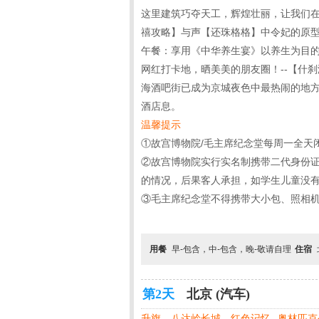
这里建筑巧夺天工，辉煌壮丽，让我们在
禧攻略】与声【还珠格格】中令妃的原
午餐：享用《中华养生宴》以养生为目的
网红打卡地，晒美美的朋友圈！--【什
海酒吧街已成为京城夜色中最热闹的地方
酒店息。
温馨提示
①故宫博物院/毛主席纪念堂每周一全天
②故宫博物院实行实名制携带二代身份
的情况，后果客人承担，如学生儿童没
③毛主席纪念堂不得携带大小包、照相
用餐
早-包含，中-包含，晚-敬请自理
住宿
第2天
北京 (汽车)
升旗—八达岭长城—红色记忆--奥林匹