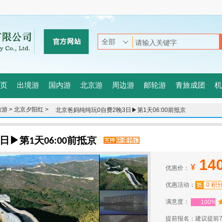
页
出境游
国内游
北京游
周边游
邮轮游
青旅成团
机
游 >
北京夕阳红 >
北京爸妈纯纯玩0自费2晚3日▶第1天06:00前抵京
日▶第1天06:00前抵京
14
¥
优惠价：
优惠活动：
0 积
满意度：
100%
提前报名：建议提前