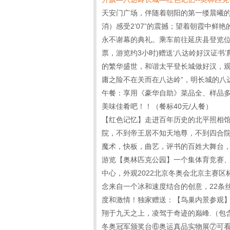
天安门广场，伴随着朝阳的第一缕晨曦
消）感受2’07”的震撼；望着朝霞中
永不谢幕的典礼。乘车前往延庆县登览位
票，游览约3小时)赠送‘八达岭好汉证
的繁华盛世，和谐太平登长城做好汉，观
庸之险不在关而在八达岭”，明长城的八
午餐：享用《豪华自助》菜品全、样品
美味佳肴吧！！（餐标40元/人餐）
【红色记忆】走进百年历史的北平照相馆
院，不到帝王居不知天地尊，不到四合院
魔术，快板，曲艺，评书的百姓大舞台
游览【奥林匹克公园】一个集体育竞赛
中心，外观2022北京冬奥会北京主赛区
念来自一个冰和速度结合的创意，22条
度和激情！独家赠送：【鸟巢内景参观】
翔于九天之上，凌驾于奇迹的巅峰.（包
冬奥冠军颁奖台⑥奥运真品实物展⑦可看