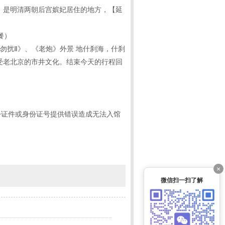
，是明清两朝后宫嫔妃居住的地方，【延
餐）
勿扰Ⅱ》、《老炮》外景 地什刹海，什刹
受老北京的市井文化。结束今天的行程回
份证件或身份证号提供错误造成无法入馆
×
微信扫一扫了解