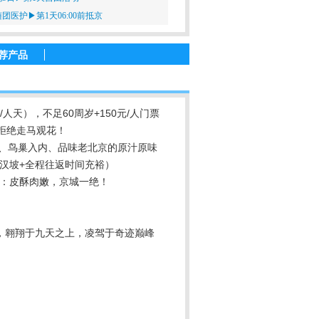
团医护▶第1天06:00前抵京
荐产品
/人天），不足60周岁+150元/人门票
拒绝走马观花！
、鸟巢入内、品味老北京的原汁原味
好汉坡+全程往返时间充裕）
：皮酥肉嫩，京城一绝！
，翱翔于九天之上，凌驾于奇迹巅峰