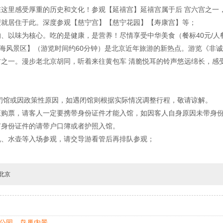
这里感受厚重的历史和文化！参观【延禧宫】延禧宫属于后 宫六宫之一
型就居住于此。深度参观【慈宁宫】【慈宁花园】【寿康宫】等；
、以味为核心。吃的是健康，是营养！尽情享受中华美食（餐标40元/人
刹海风景区】（游览时间约60分钟）是北京近年旅游的新热点。游览《非诚
之一。漫步老北京胡同，听着来往黄包车 清脆悦耳的铃声悠远绵长，感
闭馆或因政策性原因，如遇闭馆则根据实际情况调整行程，敬请谅解。
证购票，请客人一定要携带身份证件才能入馆，如因客人自身原因未带身
有身份证件的请带户口簿或者护照入馆。
机、水壶等入场参观，请交导游看管后再排队参观；
北京
克公园—鸟巢内景