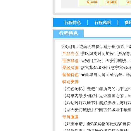
¥1400
¥1400
¥
行程特色
行程说明
费
行程特色
28人团，纯玩无自费，适于60岁以上老
产品亮点
景区游览时间加长、资深导
世界非遗
天安门广场、天安门城楼、
景区深度
故宫紫禁城3H（慈宁宫+延
餐餐特色
★豪华自助餐：菜品全、样
特别安排
【红色记忆】走进百年历史的北平照
【鸟巢内景系列游】见证祖国之荣，
【八达岭好汉证书】爬好汉坡，与好
【登天安门城楼】中国古代城墙中最重
专属服务
【郑重承诺】全程0购物0隐形店0自费
【品质保障】独具匠心线路精心设计