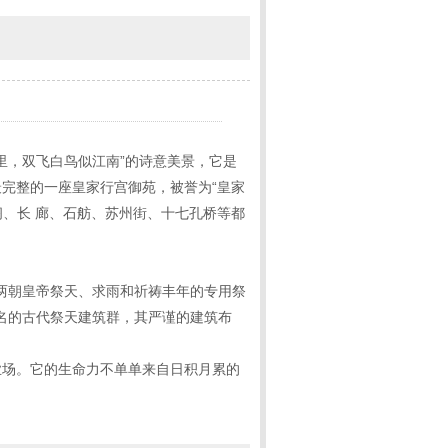
里，双飞白鸟似江南”的诗意美景，它是
完整的一座皇家行宫御苑，被誉为“皇家
阁、长 廊、石舫、苏州街、十七孔桥等都
明、清两朝皇帝祭天、求雨和祈祷丰年的专用祭
闻名的古代祭天建筑群，其严谨的建筑布
业场。它的生命力不单单来自日积月累的