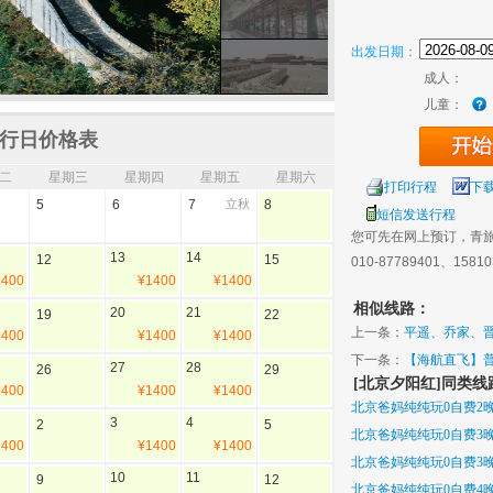
出发日期：
成人：
儿童：
行日价格表
二
星期三
星期四
星期五
星期六
打印行程
下
5
6
7
立秋
8
短信发送行程
您可先在网上预订，青
13
14
12
15
010-87789401、1581
1400
¥1400
¥1400
相似线路：
20
21
19
22
上一条：
平遥、乔家、晋
1400
¥1400
¥1400
下一条：
【海航直飞】普
27
28
26
29
[北京夕阳红]同类线
1400
¥1400
¥1400
北京爸妈纯纯玩0自费2晚3
3
4
2
5
北京爸妈纯纯玩0自费3晚4
1400
¥1400
¥1400
北京爸妈纯纯玩0自费3
10
11
9
12
北京爸妈纯纯玩0自费4