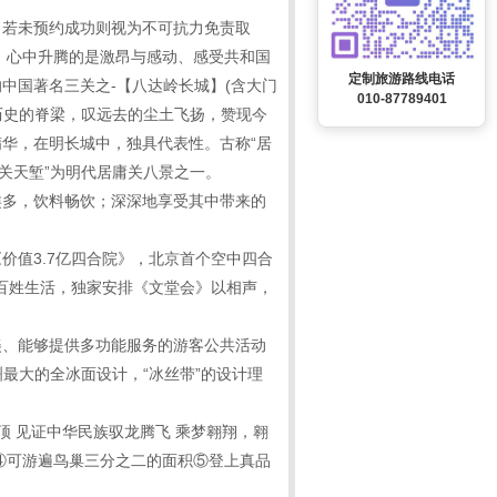
，若未预约成功则视为不可抗力免责取
旗，心中升腾的是激昂与感动、感受共和国
定制旅游路线电话
中国著名三关之-【八达岭长城】(含大门
010-87789401
着历史的脊梁，叹远去的尘土飞扬，赞现今
华，在明长城中，独具代表性。古称“居
关天堑”为明代居庸关八景之一。
类多，饮料畅饮；深深地享受其中带来的
值3.7亿四合院》，北京首个空中四合
验百姓生活，独家安排《文堂会》以相声，
美、能够提供多功能服务的游客公共活动
洲最大的全冰面设计，“冰丝带”的设计理
 见证中华民族驭龙腾飞 乘梦翱翔，翱
④可游遍鸟巢三分之二的面积⑤登上真品