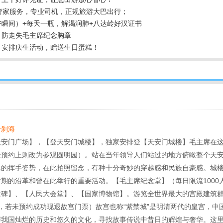
管家服务，专业司机，正规旅游大巴出行；
瞬间）+每天一瓶，解渴润肺+八达岭好汉证书
、防走失毛主席纪念胸章
，安排庆生活动，赠送生日蛋糕！
—什刹海
天安门广场】，【登天安门城楼】，独家安排登【天安门城楼】毛主席在
未预约上则改为参观圆明园）。站在当年领导人们站过的地方俯瞰整个天
典的挥手姿势，在此拍照留念，有种十分奇妙的穿越感和民族自豪感。城
期的沿革和曾在此举行的重要活动。【毛主席纪念堂】（每日限流1000
碑】、【人民大会堂】、【国家博物馆】。游览全世界最大的宫殿建筑群-
，若未预约成功现退故宫门票）故宫也称“紫禁城”是明清两代的皇宫，中
解我国灿烂的历史和悠久的文化，寻找故事传说中昔日的辉煌与奢华。这