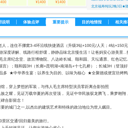
1400
¥1400
¥1400
北京福寿纯玩2晚3日★随
用说明
体验点评
重要提示
目的地情报
相关推
人，连住不挪窝3-4环沿线快捷酒店（升级3钻+100元/人天；4钻+150元
游深度讲解、线路行程舒缓，静静品味北京慢生活！让爸妈安心游美景...
毛主席纪念堂、故宫博物院、八达岭长城、颐和园、天坛通票、红色记忆
禧宫）；颐和园3H（长廊+昆明湖+南湖岛+十七孔桥）；长城3H（登顶
品多 ★中华养生宴：以养生为目的、以味为核心 ★全聚德或便宜坊烤鸭
相馆，穿上梦想的军装，与伟人毛主席特型演员零距离合影拍照
民族之耀，见证万载华夏的再次登顶， 见证中华民族驭龙腾飞，乘梦翱翔
汉碑合影留念！
要的城门之一,以杰出的建筑艺术和特殊的政治地位为世人瞩目。
0景区交通!回归最美的旅行。
，上千好评见证，让您出游放心省心！