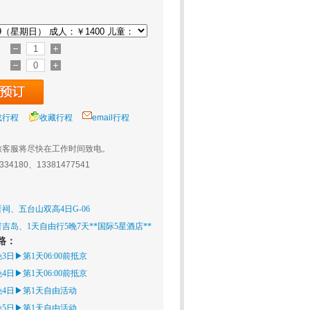
载行程
收藏行程
email行程
旅客服将尽快在工作时间致电。
0334180、13381477541
祠、五台山双高4日G-06
吉岛、1天自由行5晚7天**国际5星酒店**
路：
日▶第1天06:00前抵京
日▶第1天06:00前抵京
晚4日▶第1天自由活动
晚5日▶第1天自由活动