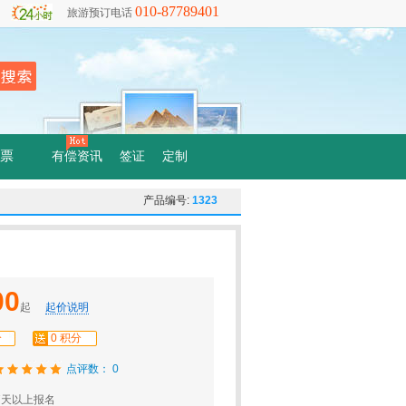
010-87789401
旅游预订电话
票
有偿资讯
签证
定制
产品编号:
1323
00
起
起价说明
分
0 积分
点评数： 0
7天以上报名