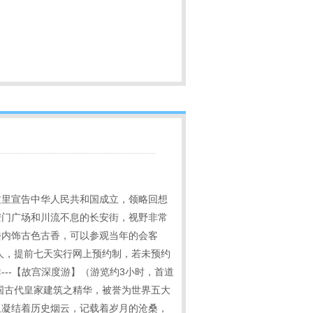
这里宣告中华人民共和国成立，领略回想
安门广场和川流不息的长安街，视野非常
楼内饰古色古香，可以参观当年的会客
人，提前七天实行网上预约制，若未预约
--【故宫深度游】（游览约3小时，首道
国古代皇家建筑之精华，被誉为世界五大
里凝结着历史烟云，记载着岁月的沧桑，