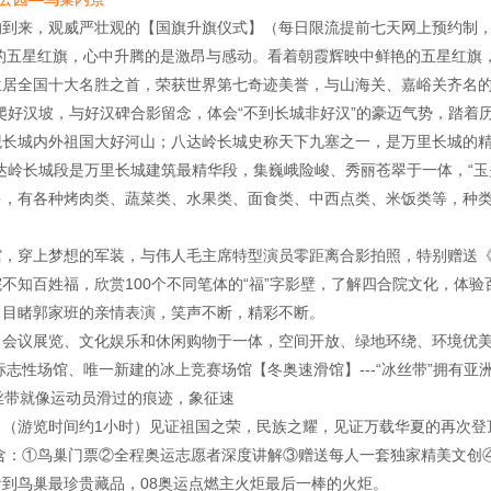
的到来，观威严壮观的【国旗升旗仪式】（每日限流提前七天网上预约制
鲜艳的五星红旗，心中升腾的是激昂与感动。看着朝霞辉映中鲜艳的五星红
居全国十大名胜之首，荣获世界第七奇迹美誉，与山海关、嘉峪关齐名的
书’爬好汉坡，与好汉碑合影留念，体会“不到长城非好汉”的豪迈气势，踏
长城内外祖国大好河山；八达岭长城史称天下九塞之一，是万里长城的精
达岭长城段是万里长城建筑最精华段，集巍峨险峻、秀丽苍翠于一体，“玉
多，有各种烤肉类、蔬菜类、水果类、面食类、中西点类、米饭类等，种
，穿上梦想的军装，与伟人毛主席特型演员零距离合影拍照，特别赠送《价
不知百姓福，欣赏100个不同笔体的“福”字影壁，了解四合院文化，体
，目睹郭家班的亲情表演，笑声不断，精彩不断。
、会议展览、文化娱乐和休闲购物于一体，空间开放、绿地环绕、环境优
标志性场馆、唯一新建的冰上竞赛场馆【冬奥速滑馆】---“冰丝带”拥有亚
丝带就像运动员滑过的痕迹，象征速
（游览时间约1小时）见证祖国之荣，民族之耀，见证万载华夏的再次登顶
含：①鸟巢门票②全程奥运志愿者深度讲解③赠送每人一套独家精美文创
到鸟巢最珍贵藏品，08奥运点燃主火炬最后一棒的火炬。