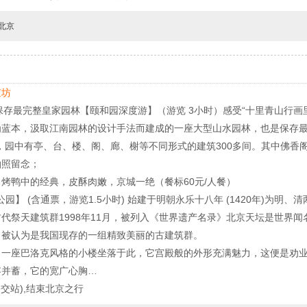
北京
京坊
保存最完整皇家园林【颐和园深度游】（游览 3小时）感受“十里青山行画
蓝本，汲取江南园林的设计手法而建成的一座大型山水园林，也是保存最
，园中有亭、台、楼、阁、廊、榭等不同形式的建筑300多间。其中佛香
拍照留念；
烤鸭中的经典，皮酥肉嫩，京城一绝（餐标60元/人餐）
园】 (含通票，游览1.5小时) 始建于明朝永乐十八年 (1420年)为
代祭天建筑群1998年11月，被列入《世界遗产名录》北京天坛是世界
，被认为是我国现存的一组精致美丽的古建筑群。
，一座巴洛克风格的小楼坐落于此，它宫殿般的外形充满魅力，这便是劝
容并蓄，它的宽广心胸…
公交站),结束北京之行