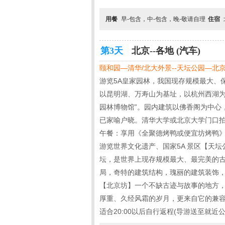
用餐
早-包含，中-包含，晚-敬请自理
住宿
第3天
北京--各地 (汽车)
颐和园—清华/北大外景--天坛公园—北
游览5A皇家园林，我国现存规模最大、
以昆明湖、万寿山为基址，以杭州西湖为
园林博物馆”。园内建筑以佛香阁为中心
已家喻户晓。清华大学或北京大学门口
午餐：享用《全聚德烤鸭或便宜坊烤鸭》
游览世界文化遗产、国家5A 景区【天坛公
坛，是世界上现存规模最大、最完美的古
局，奇特的建筑结构，瑰丽的建筑装饰
【北京坊】一个不缺古迹与故事的地方
厚重、久经风霜的岁月，更来自它的兼
适合20:00以后自行返程(导游送至就近