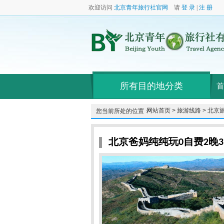
欢迎访问
北京青年旅行社官网
请
登 录
|
注 册
所有目的地分类
首
网站首页 >
旅游线路 >
北京旅
您当前所处的位置：
北京爸妈纯纯玩0自费2晚3