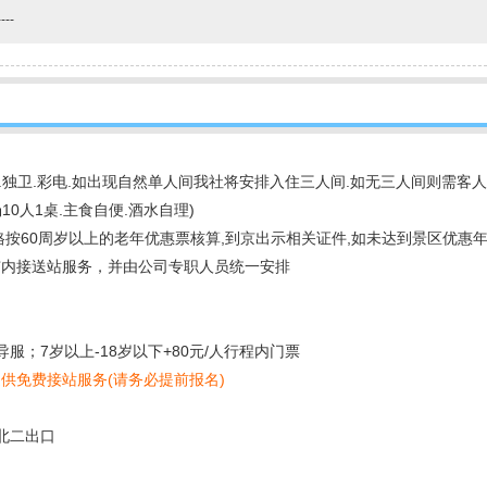
----
.独卫.彩电.如出现自然单人间我社将安排入住三人间.如无三人间则需客人现补房差
10人1桌.主食自便.酒水自理)
格按60周岁以上的老年优惠票核算,到京出示相关证件,如未达到景区优惠
市内接送站服务，并由公司专职人员统一安排
服；7岁以上-18岁以下+80元/人行程内门票
提供免费接站服务(请务必提前报名)
下北二出口