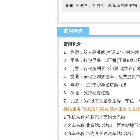
用餐
早-包含，中-包含，晚-敬请自理
住宿
费用包含
费用包含
1、住宿：双人标准间(空调.24小时热水
2、用餐：打包早餐、3正餐(正餐8菜1汤
3、门票：行程所列景点门票,此线路价
4、交通：全程空调旅游车，免费提供
5、导游：北京专职导游讲解服务
6、保险：旅行社责任险
7、儿童：6岁以下儿童含正餐、车位、导
接站服务 请来京前报名,我社工作人员
1 飞机来程:机杨巴士西站大巴站
2 火车来程:北京站出站口、西客站地
3 汽车来程:市内各长途汽车站出站口