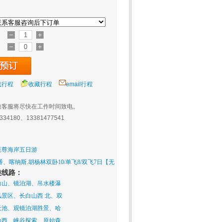
载行程
收藏行程
email行程
旅客服将尽快在工作时间致电。
0334180、13381477541
至尊海岸五日游
、喀纳斯.胡杨林双卧10/单飞8/双飞7日【无
类线路：
白山、镜泊湖、吊水楼瀑
风景区、长白山西 北、双
天池、观镜泊湖胜景、哈
山西、峡谷探索、原始森