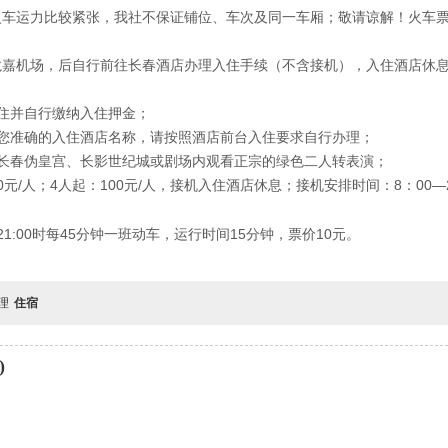
火车运力比较紧张，我社不保证铺位、车次及同一车厢；敬请谅解！火车
龙嘉机场，后自行前往长春酒店办理入住手续（不含接机），入住酒店休
住并自行缴纳入住押金；
您准确的入住酒店名称，请按照酒店前台入住要求自行办理；
长春伪皇宫、长影世纪城或剧场内观看正宗的绿色二人转表演；
0
元
/
人；
4
人起：
100
元
/
人，接机入住酒店休息；接机安排时间：
8
：
00
—
21:00
时每
45
分钟一班动车，运行时间
15
分钟，票价
10
元。
自理
住宿
)