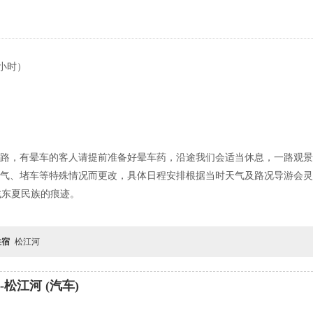
小时）
山路，有晕车的客人请提前准备好晕车药，沿途我们会适当休息，一路观
天气、堵车等特殊情况而更改，具体日程安排根据当时天气及路况导游会
找东夏民族的痕迹。
住宿
松江河
松江河 (汽车)