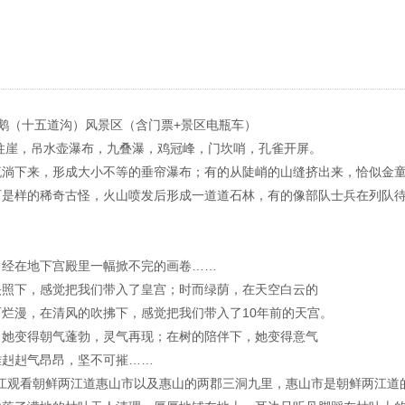
鹅（十五道沟）风景区（含门票+景区电瓶车）
柱崖，吊水壶瀑布，九叠瀑，鸡冠峰，门坎哨，孔雀开屏。
流淌下来，形成大小不等的垂帘瀑布；有的从陡峭的山缝挤出来，恰似金
石是样的稀奇古怪，火山喷发后形成一道道石林，有的像部队士兵在列队
曾经在地下宫殿里一幅掀不完的画卷……
映照下，感觉把我们带入了皇宫；时而绿荫，在天空白云的
烂漫，在清风的吹拂下，感觉把我们带入了10年前的天宫。
，她变得朝气蓬勃，灵气再现；在树的陪伴下，她变得意气
雄赳赳气昂昂，坚不可摧……
绿江观看朝鲜两江道惠山市以及惠山的两郡三洞九里，惠山市是朝鲜两江道