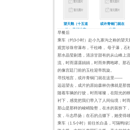
望天鹅（十五道
或许青铜门就在
沟）寻找地宫
这里
早餐后
乘车（约3小时）赴小九寨沟之称的望天
观赏珍珠帘瀑布，千柱峰， 母子瀑，石
那水晶莹剔透，清凉甘甜有的从山峰上
流，时而潺潺娟娟，时而奔腾咆哮。那
的像宫廷门前的玉柱迎帝凯旋。
寻找地宫，或许青铜门就在这里——
远远望去，成片的原始森林仿佛就是那
随着车辆的行驶，时而璀璨，在阳光的
衬下，感觉把我们带入了人间仙境；时而
那山是那样的峻峭险壑，在水的装扮下
发，斗志昂扬；在石的点缀下，她变得
乘车（1.5小时）前往长白县，可隔鸭