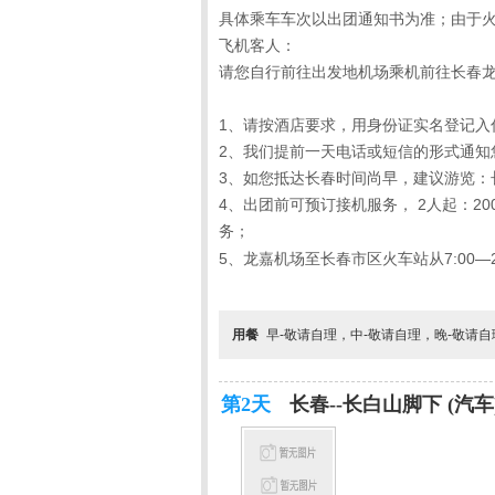
具体乘车车次以出团通知书为准；由于
飞机客人：
请您自行前往出发地机场乘机前往长春
1、请按酒店要求，用身份证实名登记入
2、我们提前一天电话或短信的形式通知
3、如您抵达长春时间尚早，建议游览：
4、出团前可预订接机服务，
2
人起：
20
务；
5、龙嘉机场至长春市区火车站从
7:00
—
用餐
早-敬请自理，中-敬请自理，晚-敬请
第2天
长春--长白山脚下 (汽车