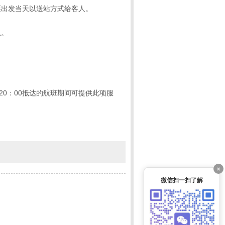
票出发当天以送站方式给客人。
息。
20
：
00
抵达的航班期间可提供此项服
×
微信扫一扫了解