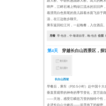
路大桥、中朝长惠国际大桥。高大的树
哗声，江畔石滩上鸭绿江流水的汩汩声
着漂亮白色剪尾的燕儿踩着水面飞掠于
汤，在江边散步聊天。
乘车返回松江河，一起晚餐，入住酒店
用餐
早-包含，中-敬请自理，晚-包含
住宿
第4天
穿越长白山西景区，探索
长白山西坡
早餐后，乘车（约0.5小时）赴中国十大
垂直景观带的神奇的季节变化，赏万亩自
——天池，感受它瞬息万变的独特个性
走进长白山大峡谷——追寻地下的秘密