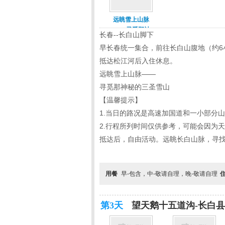
远眺雪上山脉
—— 寻觅那神
长春--长白山脚下
秘的三圣雪山
早长春统一集合，前往长白山腹地（约6
抵达松江河后入住休息。
远眺雪上山脉——
寻觅那神秘的三圣雪山
【温馨提示】
1.当日的路况是高速加国道和一小部分
2.行程所列时间仅供参考，可能会因为
抵达后，自由活动。远眺长白山脉，寻
用餐
早-包含，中-敬请自理，晚-敬请自理
第3天
望天鹅十五道沟-长白县-