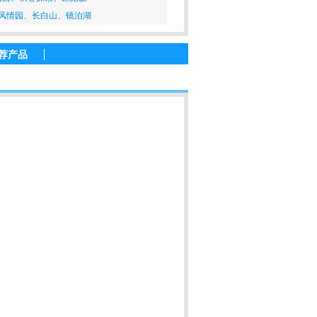
风情园、长白山、镜泊湖
荐产品