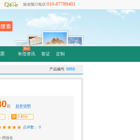
010-87789401
旅游预订电话
票
有偿资讯
签证
定制
产品编号:
5055
80
起
起价说明
分
0 积分
点评数： 0
一周报名