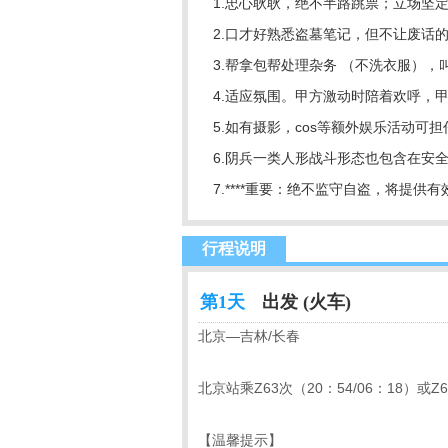
1.
忠心耿耿，绝不半路跳票；立场坚
2.口才好熟悉盗墓笔记，但不让废话
3.帮拿包帮处理杂务 （不洗衣服）
4.适应氛围。甲方激动时陪着欢呼，
5.如有摄影，
cos
等额外娱乐活动可担
6.阴兵一类人形战斗形态也包含在安
7.****重要：绝不监守自盗，将提
行程说明
第1天
出发 (火车)
北京—吉林/长春
北京站乘Z63次（20：54/06：18）或
【温馨提示】