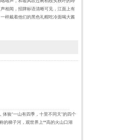
的咯咯声，和着风吹过树梢枝头秋叶的哗
之声相闻，招牌标语清晰可见，江面上有
，一样戴着他们的黑色礼帽吃冷面喝大酱
，体验“一山有四季，十里不同天”的四个
称的梯子河，观世界上**高的火山口湖