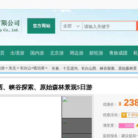
页
出境游
国内游
北京游
周边游
邮轮游
青旅成团
机
游 >
东北 >
长白山+镜泊湖 >
长春、十五道沟、长白山西、峡谷探索、原始森林景
观5日游
西、峡谷探索、原始森林景观5日游
23
¥
优惠价：
优惠活动：
0 积
满意度：
100%
提前报名：建议提前