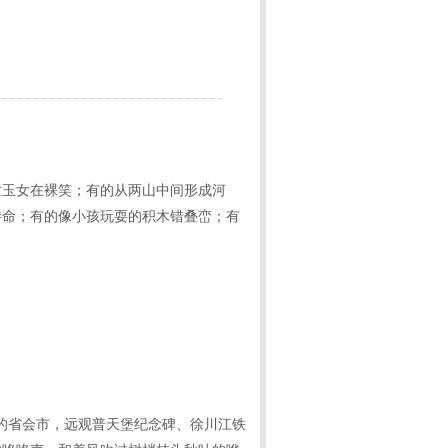
童玉女在裸笑；有的从两山中间形成河
待命；有的像小孩玩耍的积木错叠峦；有
的省会市，远观普天堡纪念碑、徐川江铁