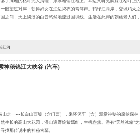
木落了满地的枯叶无人清理，厚厚地铺在地上。耳边只听见脚踩在枯叶上
，一眼望过对岸：朝鲜妇女在江边捣衣的笃笃声。鸭绿江两岸，交谈鸡犬
两国之间，天上淡淡的白云悠然地流过国境线。生活在此岸的朝族老人们
。
松江河
神秘锦江大峡谷 (汽车)
名山之一---长白山西坡（含门票），乘环保车（含）观赏神秘的原始森林
然生长的高山大花园，漫山遍野姹紫嫣红，生机盎然。游有“天然冰箱”之
，寻找那传说中的神秘古墓。
……