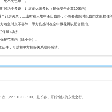
定，绝不见色叛主。
的时候绝不多说，让滚多远滚多远（确保安全距离
10
米内）
，叫早订房买票，上山时在人堆中杀出血路，小哥要逃跑时以血肉之躯挡住
甲方着急时义不容辞，甲方伤感时在空中撒花瓣以配合摆拍。
任保镖
+
场务。
全保护范围内（除小哥）。
供有效证件，可以和甲方搞好关系联络感情。
Z61次（22：10/06：33）赴长春，开始愉快的东北之行。