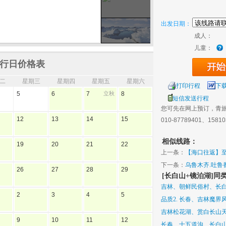
出发日期：
成人：
儿童：
行日价格表
二
星期三
星期四
星期五
星期六
打印行程
下
5
6
7
立秋
8
短信发送行程
您可先在网上预订，青
12
13
14
15
010-87789401、1581
相似线路：
19
20
21
22
上一条：
【海口往返】
下一条：
乌鲁木齐.吐鲁番
26
27
28
29
[长白山+镜泊湖]同
自费】
吉林、朝鲜民俗村、长
2
3
4
5
品质2. 长春、吉林魔界
吉林松花湖、赏白长山
9
10
11
12
长春、十五道沟、长白