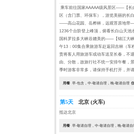
乘车前往国家AAAAA级风景区——【
区（含门票、环保车），游览美丽的长
——高山花园、岳桦林，远观苔原地带—
1236个台阶登上峰顶，俯看长白山天
国科罗拉多大峡谷媲美的——【锦江大峡
午13：00集合乘旅游车赴返回吉林（车
责将客人用旅游车或动车送至长春，不退
由、分散，故旅行社不统一安排午餐，
季时游客非常多，请保持手机打开，并请
用餐
早-包含，中-敬请自理，晚-敬请自理
第5天
北京 (火车)
抵达北京
用餐
早-敬请自理，中-敬请自理，晚-敬请