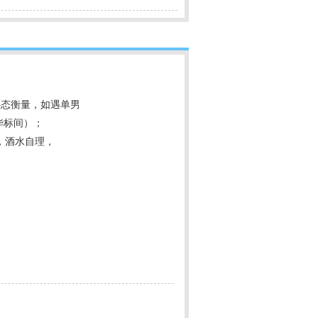
心态衡量，如遇单男
华标间）；
，酒水自理，