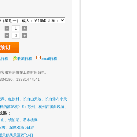
载行程
收藏行程
email行程
旅客服将尽快在工作时间致电。
0334180、13381477541
魔界、红旗村、长白山天池、长白瀑布小天
、原始森林、镜泊湖、吊水楼瀑布双卧5日
一样的苏沪杭》E：苏州、杭州西溪向晚游、
线路：
水乡西塘 双高五日
白山、镜泊湖、吊水楼瀑
双坡、深度双动 5日游
望天鹅风景区双飞4日