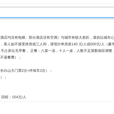
河酒店均没有电梯、部分酒店没有空调）与城市有较大差距，请勿以城市
如不接受拼房或三人间，请现付单房差140 元/人或500元/人（豪
，不占床位无早餐， 正餐：八菜一汤，十人一桌，人数不足菜数相应调整
不退餐费）；
长白山大门票2次+环保车2次）；
游）；
回程：154元/人