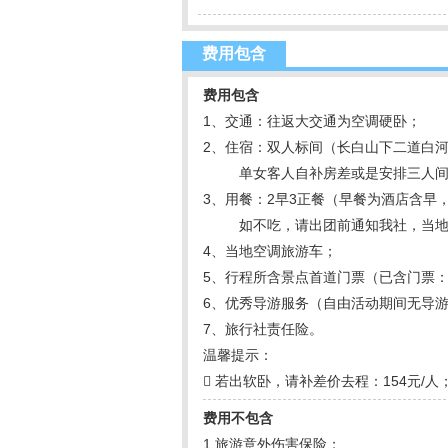
费用包含
费用包含
1、交通：往返大交通为空调硬卧；
2、住宿：双人标间（长白山下二道白
单女客人自补房差或是安排三人间，客人
3、用餐：2早3正餐（早餐为酒店含早
如不吃，请出团前通知我社，当地
4、当地空调旅游车；
5、行程所含景点首道门票（已含门票：
6、优秀导游服务（自由活动期间无导
7、旅行社责任险。
温馨提示：
 若出软卧，请补差价去程：154元/人；
费用不包含
1.旅游意外伤害保险；