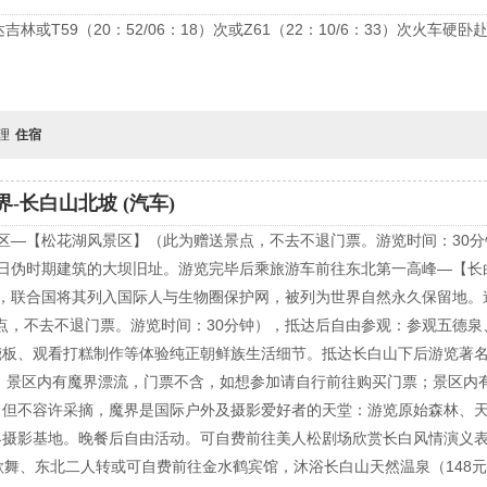
直达吉林或T59（20：52/06：18）次或Z61（22：10/6：33）次火
自理
住宿
界-长白山北坡 (汽车)
景区—【松花湖风景区】（此为赠送景点，不去不退门票。游览时间：30分
日伪时期建筑的大坝旧址。游览完毕后乘旅游车前往东北第一高峰—【长
区，联合国将其列入国际人与生物圈保护网，被列为世界自然永久保留地
景点，不去不退门票。游览时间：30分钟），抵达后自由参观：参观五德
板、观看打糕制作等体验纯正朝鲜族生活细节。抵达长白山下后游览著名的
）景区内有魔界漂流，门票不含，如想参加请自行前往购买门票；景区内
，但不容许采摘，魔界是国际户外及摄影爱好者的天堂：游览原始森林、
摄影基地。晚餐后自由活动。可自费前往美人松剧场欣赏长白风情演义表演（
歌舞、东北二人转或可自费前往金水鹤宾馆，沐浴长白山天然温泉（148元