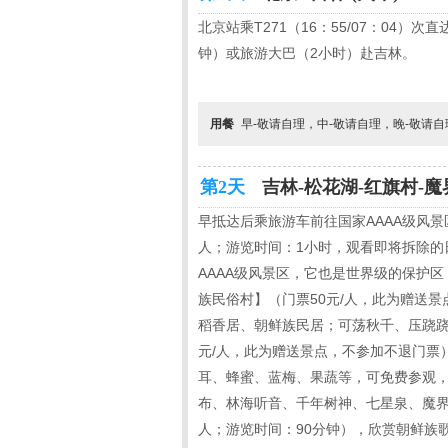
北京站乘T271（16：55/07：04）次
钟）或旅游大巴（2小时）赴吉林。
用餐
早-敬请自理，中-敬请自理，晚-敬请
第2天
吉林-松花湖-红旗村-魔
早抵达后乘旅游车前往国家AAAA级风
人；游览时间：1小时，观看即将拆除的
AAAA级风景区，它也是世界级的保护
族民俗村】（门票50元/人，此为赠送
稻香居、朝鲜族民居；可荡秋千、压跷跷
元/人，此为赠送景点，不参加不退门票
耳、蜂蜜、蓝梅、果蔬等，可免费参观
布、林海听音、千年树神、七星泉、魔界
人；游览时间：90分钟），欣赏朝鲜族