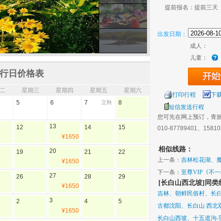
提前报名：提前三天
出发日期：
成人：
儿童：
行日价格表
二
星期三
星期四
星期五
星期六
打印行程
下
5
6
7
立秋
8
短信发送行程
您可先在网上预订，青
13
12
14
15
010-87789401、1581
¥1650
相似线路：
20
19
21
22
上一条：
吉林松花湖、
¥1650
池、绿渊潭、地下森林
下一条：
至尊VIP《不
27
26
28
29
[长白山西北坡]同类
上海 水乡乌镇西栅.千年
¥1650
吉林、朝鲜民俗村、长
3
2
4
5
古都沈阳、长白山 西北
¥1650
长白山西坡、十五道沟-