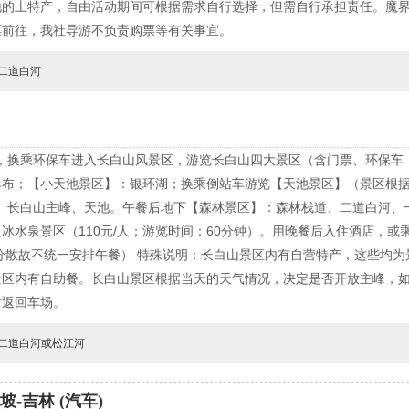
地的土特产，自由活动期间可根据需求自行选择，但需自行承担责任。魔
票前往，我社导游不负责购票等有关事宜。
二道白河
，换乘环保车进入长白山风景区，游览长白山四大景区（含门票、环保车
瀑布；【小天池景区】：银环湖；换乘倒站车游览【天池景区】（景区根
园、长白山主峰、天池。午餐后地下【森林景区】：森林栈道、二道白河、
冰水泉景区（110元/人；游览时间：60分钟）。用晚餐后入住酒店，
分散故不统一安排午餐） 特殊说明：长白山景区内有自营特产，这些均
景区内有自助餐。长白山景区根据当天的天气情况，决定是否开放主峰，
时返回车场。
二道白河或松江河
-吉林 (汽车)