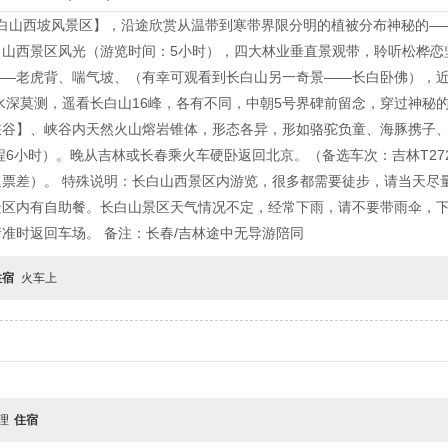
长白山西坡风景区】，沿途欣赏从温带到寒带界限分明的植被分布神秘的
白山西景区风光（游览时间：5小时），四大林业垂直景观带，聆听松桦恋
—老虎背、喘气坡、（有幸可观看到长白山另一奇景——长白卧佛），近
池水深莫测，遥看长白山16峰，各有不同，中朝5号界碑前留念，穿过神秘
谷】、峡谷内天然火山熔岩锥体，形态各异，形如骆驼负童、海豚携子、
程6小时）。晚从吉林或长春乘火车硬卧返回北京。（备选车次：吉林T272
票差）。 特殊说明：长白山西景区内游览，很多都需要徒步，请当天尽
景区内有自助餐。长白山景区天气情况不定，经常下雨，请不要带雨伞，
准时返回车场。 备注：长春/吉林途中无导游陪同
住宿
火车上
自理
住宿