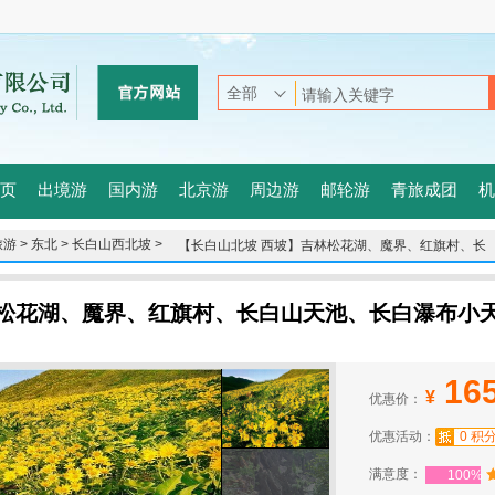
页
出境游
国内游
北京游
周边游
邮轮游
青旅成团
机
游 >
东北 >
长白山西北坡 >
【长白山北坡 西坡】吉林松花湖、魔界、红旗村、长
白山天池、长白瀑布小天池、高山花园、锦江大峡谷
双卧5日
林松花湖、魔界、红旗村、长白山天池、长白瀑布小
16
¥
优惠价：
优惠活动：
0 积
满意度：
100%