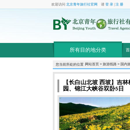
欢迎访问
北京青年旅行社官网
请
登 录
|
注 册
所有目的地分类
首
网站首页 >
旅游线路 >
国内旅
您当前所处的位置：
【长白山北坡 西坡】吉
园、锦江大峡谷双卧5日