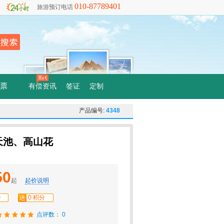
010-87789401
旅游预订电话
票
有偿资讯
签证
定制
产品编号:
4348
天池、高山花
50
起
起价说明
分
0 积分
点评数： 0