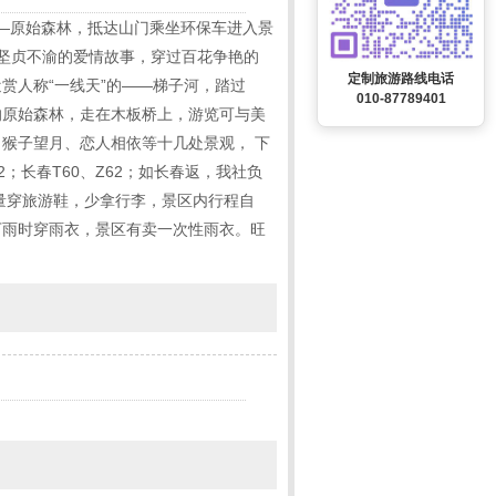
——原始森林，抵达山门乘坐环保车进入景
坚贞不渝的爱情故事，穿过百花争艳的
定制旅游路线电话
赏人称“一线天”的——梯子河，踏过
010-87789401
的原始森林，走在木板桥上，游览可与美
猴子望月、恋人相依等十几处景观， 下
；长春T60、Z62；如长春返，我社负
量穿旅游鞋，少拿行李，景区内行程自
下雨时穿雨衣，景区有卖一次性雨衣。旺