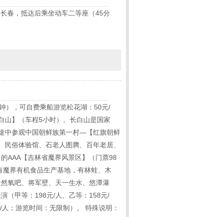
车硬卧赴长春，抵达后乘坐动车二等座（45分
钟），可自费乘船游览松花湖：50元/
白山】（车程5小时）。长白山是国家
。途中参观中国朝鲜族第一村—【红旗朝鲜
泉、民俗体验馆、石老人图腾、百年老居、
AAA【吉林省魔界风景区】（门票98
有魔界有机食品生产基地，有林蛙、木
天然氧吧、将军壁、天一生水、悠潭瀑
甲等：198元/人、乙等：158元/
/人；游览时间：无限制）。 特殊说明：