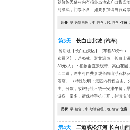
朝鲜族民俗村内有很多当地农户出售当
河漂流，门票不含，如要参加请自行购
用餐
早-敬请自理，中-包含，晚-包含
住宿
第3天
长白山北坡 (汽车)
餐后赴【长白山景区】（车程30分钟）
布景区】：岳桦林、聚龙温泉、长白山
80元/人）：植物垂直景观带、高山花
回二道，途中可自费参观长白山浮石林及
酒店。 （特殊说明：景区内行程自由、
由、分散，故旅行社不统一安排午餐，
游客非常多，请保持手机打开，并请准
用餐
早-包含，中-敬请自理，晚-包含
住宿
第4天
二道或松江河-长白山西坡