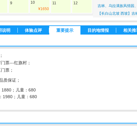
10
9
11
12
吉林、乌拉满族风情园
¥1650
【长白山北坡 西坡】吉
用说明
体验点评
重要提示
目的地情报
相关推
；
门票---红旗村；
区门票；
品质保证；
1880；儿童：680
1980；儿童：680