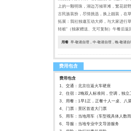
上的一颗明珠，湖边万倾草滩，繁花碧
古民族装扮，尽情挑选，换上靓装，在
拓展：我社独邀互动大师，与大家进行草
转桩”（独家赠送、无可复制）午餐后返
用餐
早-敬请自理，中-敬请自理，晚-敬请
费用包含
费用包含
1、交通：北京往返火车硬座
2、住宿：2晚双人标准间，空调，独
3、用餐：1早1正，正餐十人一桌、八
4、门票：景区首道大门票
5、用车：当地用车（车型视具体人数
6、导服：当地专业中文导游服务