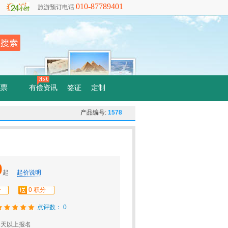
010-87789401
旅游预订电话
票
有偿资讯
签证
定制
产品编号:
1578
0
起
起价说明
分
0 积分
点评数： 0
3天以上报名