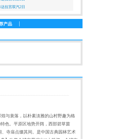
达拉宫双汽2日
荐产品
的辉煌与衰落，以朴素淡雅的山村野趣为格
的特色。平原区地势开阔，西部碧草茵
阁、寺庙点缀其间。是中国古典园林艺术