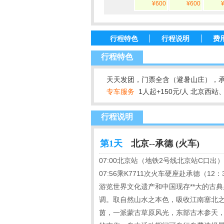
¥600
¥600
行程特色
行程说明
费
行程特色
天天发团，门票全含（避暑山庄），承德升
专车服务
1人起+150元/人 北京
行程说明
第1天
北京--承德 (火车)
07:00北京站（地铁2号线北京站C口出
07:56乘K7711次火车硬座赴承德（12
游览世界文化遗产和中国现存**大的古
调。取自然山水之本色，吸收江南塞北
茵，一派蒙古草原风光，东部古木参天，