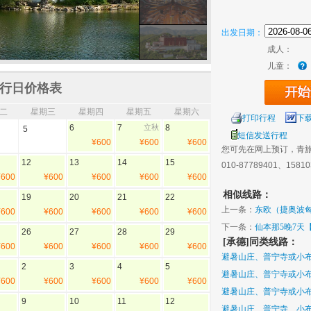
出发日期：
成人：
儿童：
行日价格表
二
星期三
星期四
星期五
星期六
打印行程
下
6
7
立秋
8
5
短信发送行程
¥600
¥600
¥600
您可先在网上预订，青
12
13
14
15
010-87789401、1581
¥600
¥600
¥600
¥600
¥600
相似线路：
19
20
21
22
上一条：
东欧（捷奥波匈
¥600
¥600
¥600
¥600
¥600
欧洲】
下一条：
仙本那5晚7天
26
27
28
29
[承德]同类线路：
¥600
¥600
¥600
¥600
¥600
避暑山庄、普宁寺或小布
2
3
4
5
避暑山庄、普宁寺或小布
¥600
¥600
¥600
¥600
¥600
避暑山庄、普宁寺或小布
9
10
11
12
避暑山庄、普宁寺、小布