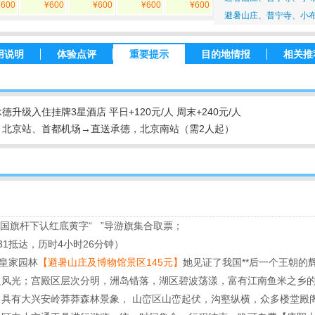
¥600
¥600
¥600
¥600
¥600
避暑山庄、普宁寺、小布
用说明
体验点评
重要提示
目的地情报
相关推
级入住挂牌3星酒店 平日+120元/人 周末+240元/人
西站、北京站、首都机场→直送承德，北京南站（需2人起）
）国旗杆下认红底黄字“ ”导游旗集合取票；
：31抵达，历时4小时26分钟）
典皇家园林
【避暑山庄及博物馆景区145元】
她见证了我国**后一个王朝
之风光；宫殿区层次分明，洲岛错落，湖区碧波荡漾，富有江南鱼米之乡
具有大兴安岭莽莽森林景象， 山峦区山峦起伏，沟壑纵横，众多楼堂殿