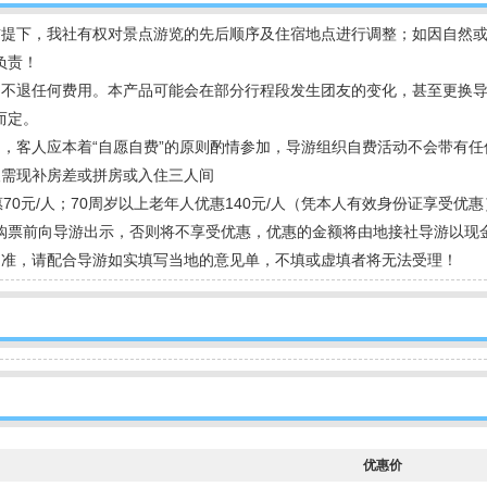
前提下，我社有权对景点游览的先后顺序及住宿地点进行调整；如因自然
负责！
团不退任何费用。本产品可能会在部分行程段发生团友的变化，甚至更换导
而定。
，客人应本着“自愿自费”的原则酌情参加，导游组织自费活动不会带有任
人需现补房差或拼房或入住三人间
70元/人；70周岁以上老年人优惠140元/人（凭本人有效身份证享受
购票前向导游出示，否则将不享受优惠，优惠的金额将由地接社导游以现
为准，请配合导游如实填写当地的意见单，不填或虚填者将无法受理！
优惠价