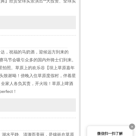
典】欣赏全球实景演出**大投资、全球实
哈达，祝福的马奶酒，迎候远方到来的
际赛马节会吸引众多的国内外骑士们到来。
外景拍照。草原上的欢乐谷【坝上草原嘉年
点头致谢呦！傍晚入住草原度假村，伴着星
，全家人各负其责，开火啦！草原上啤酒
fect！
×
微信扫一扫了解
】湖水平静、清澈而美丽，是镶嵌在草原