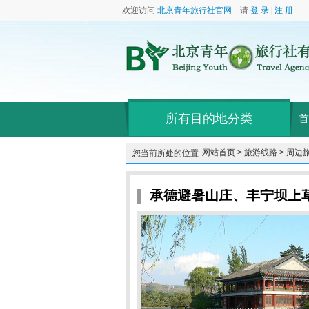
欢迎访问
北京青年旅行社官网
请
登 录
|
注 册
所有目的地分类
首
网站首页 >
旅游线路 >
周边旅
您当前所处的位置：
承德避暑山庄、丰宁坝上