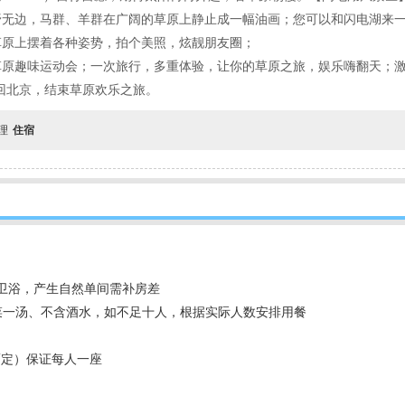
野无边，马群、羊群在广阔的草原上静止成一幅油画；您可以和闪电湖来
草原上摆着各种姿势，拍个美照，炫靓朋友圈；
原趣味运动会；一次旅行，多重体验，让你的草原之旅，娱乐嗨翻天；激
回北京，结束草原欢乐之旅。
自理
住宿
立卫浴，产生自然单间需补房差
菜一汤、不含酒水，如不足十人，根据实际人数安排用餐
而定）保证每人一座