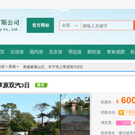
页
出境游
国内游
北京游
周边游
邮轮游
青旅成团
机
游 >
承德 >
承德避暑山庄、丰宁坝上草原双汽3日
草原双汽3日
60
¥
优惠价：
优惠活动：
0 积
满意度：
100%
提前报名：建议提前