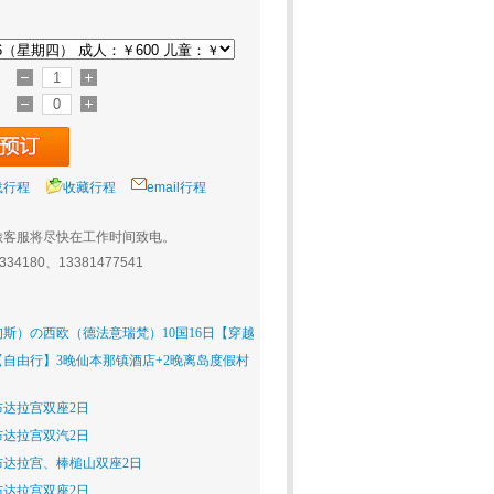
载行程
收藏行程
email行程
旅客服将尽快在工作时间致电。
0334180、13381477541
斯）の西欧（德法意瑞梵）10国16日【穿越
【自由行】3晚仙本那镇酒店+2晚离岛度假村
达拉宫双座2日
达拉宫双汽2日
达拉宫、棒槌山双座2日
达拉宫双座2日