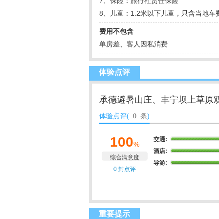
7、保险：旅行社责任保险
8、儿童：1.2米以下儿童，只含当地
费用不包含
单房差、客人因私消费
体验点评
承德避暑山庄、丰宁坝上草原双
体验点评(
0 条
)
100
交通:
%
酒店:
综合满意度
导游:
0 封点评
重要提示