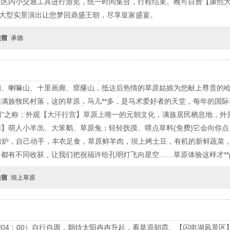
区内小交通工具进行游览，统一时间集合，行程结束。晚可自费【康熙大
题大型实景演出让您梦回鼎盛王朝，尽享皇家盛宴。
住宿
承德
洞、喇嘛山、十里画廊、窟窿山，抵达后热情的草原姑娘为您献上尊贵的
满族牧民村落，这的草原，马儿**多，是马术爱好者的天堂，每年的国
花园”之称；外观【大汗行宫】草原上唯一的元朝文化，满族居民栖息地，
】萌人小羊羔、大笨鹅、草原兔；轻轻抚摸、喂点草料(免费)它会向你
烤炉，自己动手，丰衣足食，草原鲜羊肉，坝上烤土豆，有机的新鲜蔬菜
有不同收获，让我们把祝福许给孔明灯飞向星空……草原体验这样才**per
住宿
坝上草原
04：00）自行自愿，期待太阳冉冉升起，看草原朝霞。【闪电湖风景区