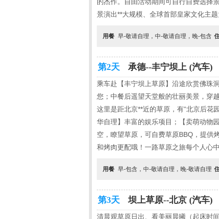
的杰作。自由活动期间可自行自费选择景
景演出**大规模、全球首部皇家文化主
用餐
早-敬请自理，中-敬请自理，晚-包含
第2天
承德--丰宁坝上 (汽车)
乘车赴【丰宁坝上草原】沿途欣赏佛珠
您；中餐后遥望天堂般的壮丽美景，穿越
这里是距北京**近的草原，有“北京后
华自理】丰富的娱乐项目；【卖萌动物园
空，瞭望草原，可自费草原BBQ，提供
和烤肉更配哦！一路草原之旅每个人心中都
用餐
早-包含，中-敬请自理，晚-敬请自理
第3天
坝上草原--北京 (汽车)
清晨观草原日出、看美丽晨曦（起床时间