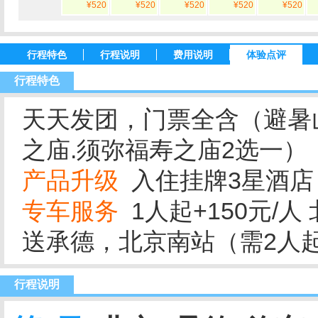
¥520
¥520
¥520
¥520
¥520
行程特色
行程说明
费用说明
体验点评
行程特色
天天发团，门票全含（避暑
之庙.须弥福寿之庙2选一）
产品升级
入住挂牌3星酒店 平
专车服务
1人起+150元/人
送承德，
北京南站（需2人
行程说明