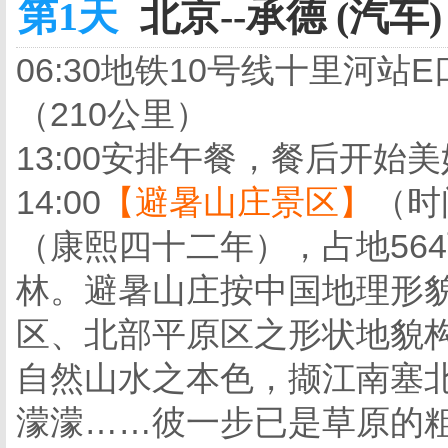
第1天
北京--承德 (汽车)
06:30地铁10号线十里河
（210公里）
13:00安排午餐，餐后开始
14:00
【避暑山庄景区】
（时
（康熙四十二年），占地56
林。避暑山庄按中国地理形
区、北部平原区之形状地貌
自然山水之本色，撷江南塞
濛濛……彼一步已是草原的