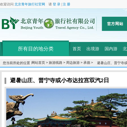
欢迎访问
北京青年旅行社官网
请
登 录
|
注 册
所有目的地分类
首页
出境游
国内游
北
网站首页 >
旅游线路 >
周边旅游 >
承德 >
您当前所处的位置：
避暑山庄、普宁寺或
避暑山庄、普宁寺或小布达拉宫双汽2日