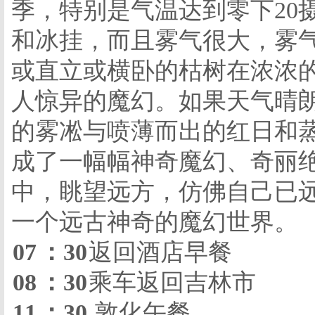
季，特别是气温达到零下
20
和冰挂，而且雾气很大，雾
或直立或横卧的枯树在浓浓
人惊异的魔幻。如果天气晴
的雾凇与喷薄而出的红日和
成了一幅幅神奇魔幻、奇丽
中，眺望远方，仿佛自己已
一个远古神奇的魔幻世界。
07
：
30
返回酒店早餐
08
：
30
乘车返回吉林市
11
：
30
敦化午餐