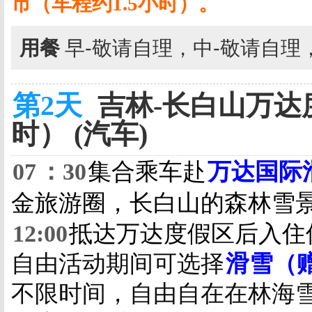
市（车程约
1.5
小时）。
用餐
早-敬请自理，中-敬请自理
第2天
吉林-长白山万达度
时） (汽车)
07
：
30
集合
乘车赴
万达国际
金旅游圈，长白山的森林雪
12:00
抵达万达度假区后入住
自由活动期间可选择
滑雪（
不限时间，自由自在在林海