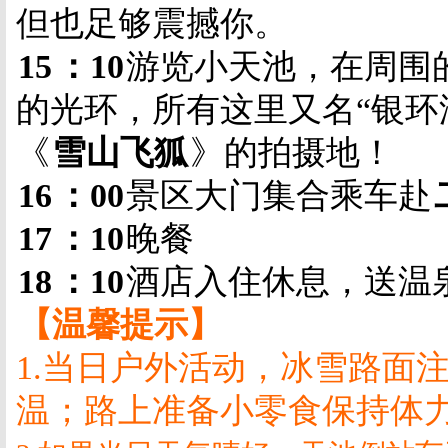
但也足够震撼你。
15
：
10
游览小天池，在周围
的光环，所有这里又名“银环
《
雪山飞狐
》的拍摄地！
16
：
00
景区大门集合乘车赴
17
：
10
晚餐
18
：
10
酒店入住休息，送温
【温馨提示】
1.
当日户外活动，冰雪路面
温；路上准备小零食保持体