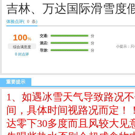
吉林、万达国际滑雪度
体验点评(
0 条
)
100
交通:
分
%
酒店:
分
小提示：只
综合满意度
导游:
分
0 封点评
重要提示
1
、如遇冰雪天气导致路况不
间，具体时间视路况而定！
达零下
30
多度而且风较大见