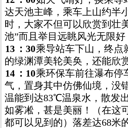
达天池主峰，乘车上山约半
时，大家不但可以欣赏到壮美
池”而且举目远眺风光无限好
13
：
30
乘导站车下山，终点
的绿渊潭美轮美奂，还能欣
14
：
10
乘环保车前往瀑布停
气，置身其中仿佛仙境，没错
温能到达
83
℃温泉水，散发
如雾凇，甚是美丽！（在这
都可以见到的）落差达
68
米