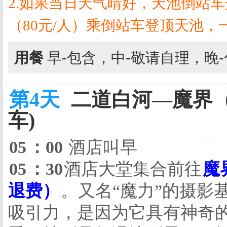
2.
如果当日天气晴好，天池倒站车
（
80
元
/
人）乘倒站车登顶天池，
用餐
早-包含，中-敬请自理，晚
第4天
二道白河—魔界（
车)
05
：
00
酒店叫早
05
：
30
酒店大堂集合前往
魔
退费）
。又名“魔力”的摄影
吸引力，是因为它具有神奇的