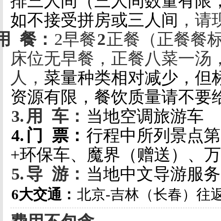
排三人间（三人间数量有限
如不接受拼房或三人间
，请
用
餐：
2
早餐
2
正餐（正餐餐
床位无早餐，正餐八菜一汤
人，
菜量种类相对减少，但
资源有限，餐饮质量请不要
3.
用
车：
当地空调旅游车
4.
门
票：
行程中所列景点第
+
环保车、魔界（赠送）、万
5.
导
游：
当地中文导游服务
6
大交通：
北京
-
吉林（长春）往