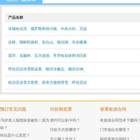
产品名称
冰城哈尔滨、俄罗斯风情小镇、中央大街、万达
吉林、朝鲜民俗村、长白山、镜泊湖、吊水楼瀑
漠河、北极村、五大连池、齐齐哈尔休闲 8日游
呼伦贝尔冰雪那达慕、根河冷极点、额尔古纳、
哈尔滨冰雪大世界、亚布力激情滑雪、呼伦贝尔
预订常见问题
付款和发票
签署旅游合同
78岁老人报团旅游被拒！因为
签约可以刷卡吗？
有旅游合同范本下载吗
啥？
付款方式有哪些？
门市地址在哪里？
纯玩是什么意思？
怎么网上支付？
能传真签合同吗？