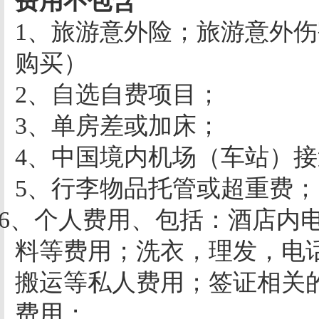
费用不包含
1
、旅游意外险；
旅游意外伤
购买）
2
、自选自费项目；
3
、单房差或加床；
4
、中国境内机场（车站）接
5
、行李物品托管或超重费；
6
、个人费用、包括：
酒店内
料等费用；洗衣，理发，电
搬运等私人费用；签证相关
费用；