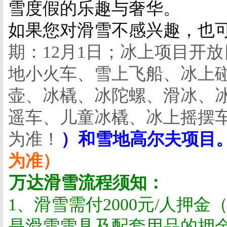
雪度假的乐趣与奢华。
如果您对滑雪不感兴趣，也
期：
12
月
1
日；冰上项目开放
地小火车、雪上飞船、冰上
壶、冰橇、冰陀螺、滑冰、
遥车、儿童冰橇、冰上摇摆
为准！
）和雪地高尔夫项目
为准）
万达滑雪流程须知：
1
、滑雪需付
2000
元
/
人押金
是滑雪雪具及配套用品的押