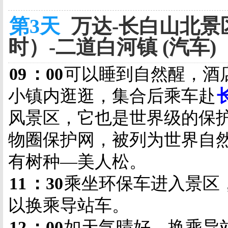
第3天
万达-长白山北景区
时）-二道白河镇 (汽车)
09
：
00
可以睡到自然醒，酒
小镇内逛逛，集合后乘车赴
风景区，它也是世界级的保
物圈保护网，被列为世界自
有树种
—
美人松
。
11
：
30
乘坐环保车进入景区
以换乘导站车。
12
：
00
如天气晴好，换乘导