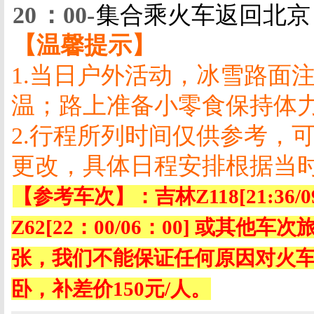
20
：
00-
集合乘火车返回北京
【温馨提示】
1.
当日户外活动，冰雪路面
温；路上准备小零食保持体
2.
行程所列时间仅供参考，
更改，具体日程安排根据当
【参考车次】：吉林
Z118[21:36/0
Z62[22
：
00/06
：
00]
或其他车次
张，我们不能保证任何原因对火
卧，补差价
150
元
/
人。