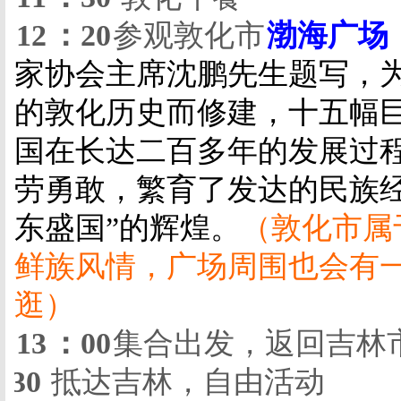
12
：
20
参观敦化市
渤海广场
家协会主席沈鹏先生题写，
的敦化历史而修建，
十五幅
国在长达二百多年的发展过
劳勇敢，繁育了发达的民族
东盛国”的辉煌。
（敦化市属
鲜族风情，广场周围也会有
逛）
13
：
00
集合出发，返回吉林
：
30
抵达吉林，自由活动