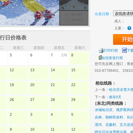
出发日期：
成人：
儿童：
行日价格表
二
星期三
星期四
星期五
星期六
打印行程
下
5
6
7
立秋
8
短信发送行程
您可先在网上预订，青
12
13
14
15
010-87789401、1581
相似线路：
19
20
21
22
上一条：
哈尔滨冰雪大
慕、 根河冷极点、额尔
下一条：
南非8天
26
27
28
29
[东北]同类线路：
冰城哈尔滨、俄罗斯风
2
3
4
5
吉林、朝鲜民俗村、长
漠河、北极村、五大连池
9
10
11
12
呼伦贝尔冰雪那达慕、