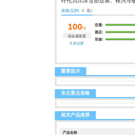
呼伦贝尔冰雪那达慕、根河冷
体验点评(
0 条
)
100
交通:
%
酒店:
综合满意度
导游:
0 封点评
重要提示
东北景点攻略
相关产品推荐
产品名称