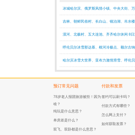
冰城哈尔滨、俄罗斯风情小镇、中央大街、万
吉林、朝鲜民俗村、长白山、镜泊湖、吊水楼
漠河、北极村、五大连池、齐齐哈尔休闲 8日
呼伦贝尔冰雪那达慕、根河冷极点、额尔古纳
哈尔滨冰雪大世界、亚布力激情滑雪、呼伦贝
预订常见问题
付款和发票
78岁老人报团旅游被拒！因为
签约可以刷卡吗？
啥？
付款方式有哪些？
纯玩是什么意思？
怎么网上支付？
单房差是什么？
如何获取发票？
双飞、双卧都是什么意思？