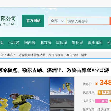
页
出境游
国内游
北京游
周边游
邮轮游
青旅成团
机
游 >
东北 >
呼伦贝尔冰雪那达慕、根河冷极点、额尔古纳、满洲
里、敖鲁古雅双卧7日游
河冷极点、额尔古纳、满洲里、敖鲁古雅双卧7日游
34
¥
优惠价：
优惠活动：
0 积
满意度：
100%
提前报名：建议提前