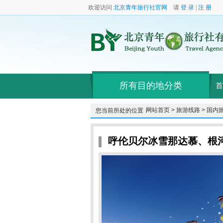
欢迎访问
北京青年旅行社官网
请
登 录
|
注 册
所有目的地分类
首
网站首页 >
旅游线路 >
国内旅
您当前所处的位置：
呼伦贝尔冰雪那达慕、根