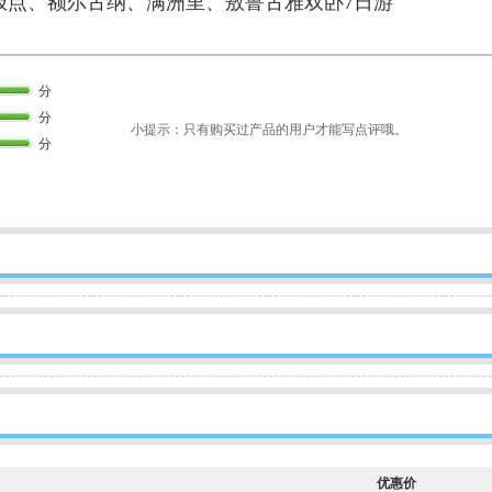
极点、额尔古纳、满洲里、敖鲁古雅双卧7日游
分
分
小提示：只有购买过产品的用户才能写点评哦。
分
优惠价