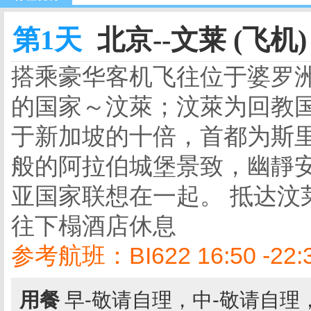
第1天
北京--文莱 (飞机)
搭乘豪华客机飞往位于婆罗
的国家～汶萊；汶萊为回教国家
于新加坡的十倍，首都为斯
般的阿拉伯城堡景致，幽靜
亚国家联想在一起。 抵达汶
往下榻酒店休息
参考航班：BI622 16:50 -22:
用餐
早-敬请自理，中-敬请自理