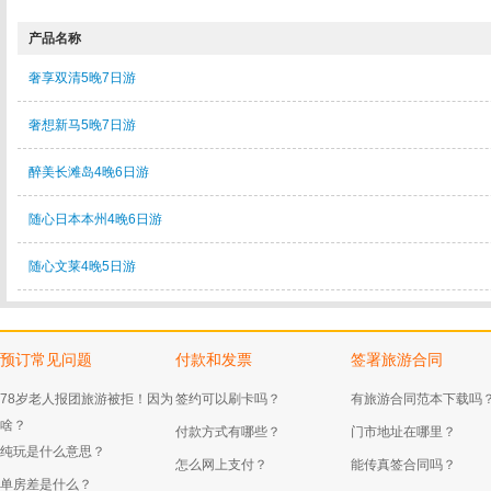
产品名称
奢享双清5晚7日游
奢想新马5晚7日游
醉美长滩岛4晚6日游
随心日本本州4晚6日游
随心文莱4晚5日游
预订常见问题
付款和发票
签署旅游合同
78岁老人报团旅游被拒！因为
签约可以刷卡吗？
有旅游合同范本下载吗
啥？
付款方式有哪些？
门市地址在哪里？
纯玩是什么意思？
怎么网上支付？
能传真签合同吗？
单房差是什么？