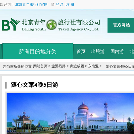
欢迎访问
北京青年旅行社官网
请
登 录
|
注 册
所有目的地分类
首页
出境游
国内游
北
网站首页 >
旅游线路 >
青旅成团 >
东南亚 >
您当前所处的位置：
随心文莱4晚5日
随心文莱4晚5日游