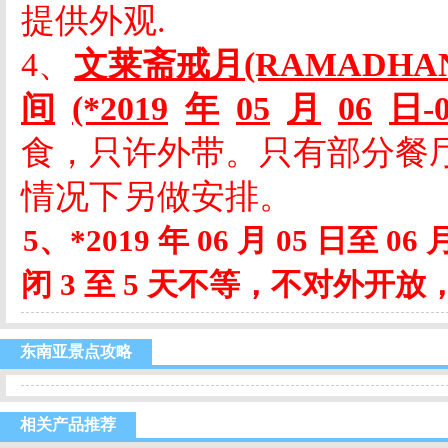
提供外观
.
4、
文莱斋戒月
(RAMADHA
间
(*2019
年
05
月
06
日
-
食，只许外带。只有部分餐
情况下另做安排。
5、*2019 年 06 月 05 日
闭 3 至 5 天不等，不对外开
东南亚景点攻略
相关产品推荐