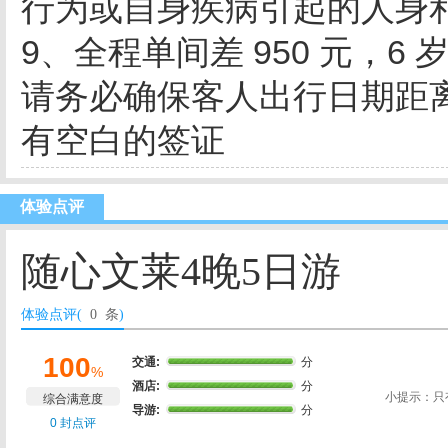
行为或自身疾病引起的人身
9、全程单间差 950 元，6 
请务必确保客人出行日期距
有空白的签证
体验点评
随心文莱4晚5日游
体验点评(
0 条
)
100
交通:
分
%
酒店:
分
小提示：只
综合满意度
导游:
分
0 封点评