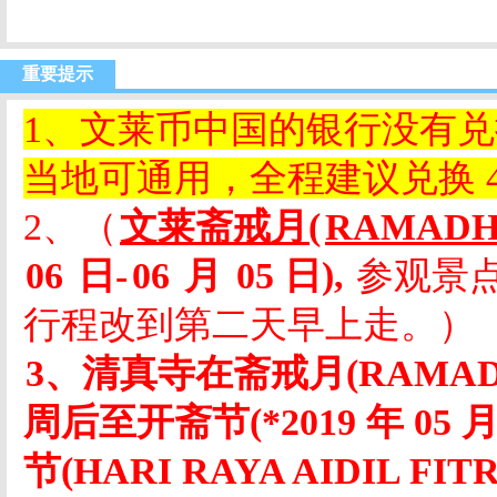
重要提示
1、文莱币中国的银行没有
当地可通用，全程建议兑换 400
2
、
（
文莱斋戒月
(
RAMAD
06
日
-
06
月
05 日),
参观景
行程改到第二天早上走。
）
3、清真寺在斋戒月(RAMAD
周后至开斋节(*2019 年 05 月
节(HARI RAYA AIDIL 