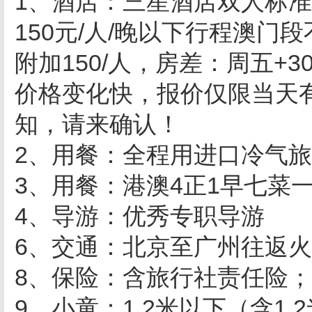
1
、酒店：三星酒店双人标准
150元
/
人
/
晚
以下行程澳门段
附加
150/
人，房差：周五
+3
价格变化快，报价仅限当天
知，请来确认！
2
、用餐：全程用进口冷气旅
3、用餐：港澳4正1早七菜
4
、
导游：优秀专职导游
6
、交通：北京至广州往返火
8
、保险：含旅行社责任险；
9、小童：1.2米以下（含1