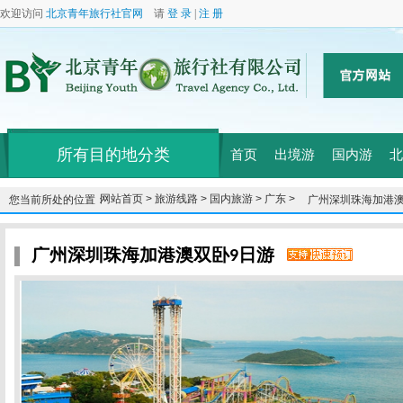
欢迎访问
北京青年旅行社官网
请
登 录
|
注 册
所有目的地分类
首页
出境游
国内游
北
网站首页 >
旅游线路 >
国内旅游 >
广东 >
您当前所处的位置：
广州深圳珠海加港澳
广州深圳珠海加港澳双卧9日游