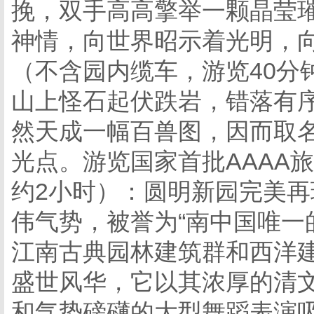
挽，双手高高擎举一颗晶莹
神情，向世界昭示着光明，
（不含园内缆车，游览
40
分
山上怪石起伏跌岩，错落有
然天成一幅百兽图，因而取
光点。游览国家首批AAAA
约2小时）：圆明新园完美
伟气势，被誉为“南中国唯一
江南古典园林建筑群和西洋
盛世风华，它以其浓厚的清
和气势磅礴的大型舞蹈表演