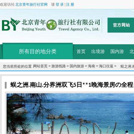
欢迎访问
北京青年旅行社官网
请
登 录
|
注 册
所有目的地分类
首页
出境游
国内游
北
网站首页 >
旅游线路 >
国内旅游 >
海南 >
海口往返 >
您当前所处的位置：
蜈之洲.
**
蜈之洲.南山.分界洲双飞5日**1晚海景房の全程