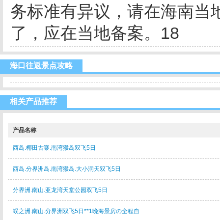
务标准有异议，请在海南当
了，应在当地备案。18
海口往返景点攻略
相关产品推荐
产品名称
西岛.椰田古寨.南湾猴岛双飞5日
西岛.分界洲岛.南湾猴岛.大小洞天双飞5日
分界洲.南山.亚龙湾天堂公园双飞5日
蜈之洲.南山.分界洲双飞5日**1晚海景房の全程自