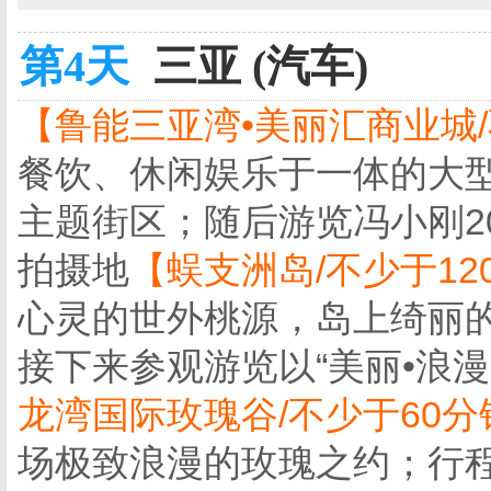
第4天
三亚 (汽车)
【鲁能三亚湾•美丽汇商业城/
餐饮、休闲娱乐于一体的大
主题街区；随后游览冯小刚2
拍摄地
【蜈支洲岛/不少于12
心灵的世外桃源，岛上绮丽
接下来参观游览以“美丽•浪漫
龙湾国际玫瑰谷/不少于60分
场极致浪漫的玫瑰之约；行