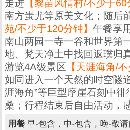
走进
【黎苗风情村/不少于60
南方蚩尤等原美文化；随后前
苑/不少于120分钟】
午餐享
南山两园一寺一谷和世界第
地、梵天净土中找回返璞归
游览4A级景区
【天涯海角/不
如同进入一个天然的时空隧道，
涯海角”等巨型摩崖石刻中徘
桑；行程结束后自由活动，
用餐
早-包含，中-包含，晚-敬