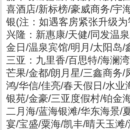
喜酒店/新标榜/豪威商务/宇
银(注：如遇客房紧张升级为
兴隆：新惠康/天健/同发温泉/
金日/温泉宾馆/明月/太阳岛
三亚：九里香/百思特/海澜湾
芒果/金都/朗月星/三鑫商务/
鸿/华信/佳亮/春天假日/水业
银苑/金豪/三亚度假村/铂金海
二月海/蓝海银滩/华东海景/
宴/宝盛/粟海/凯丰/晴天玉滩