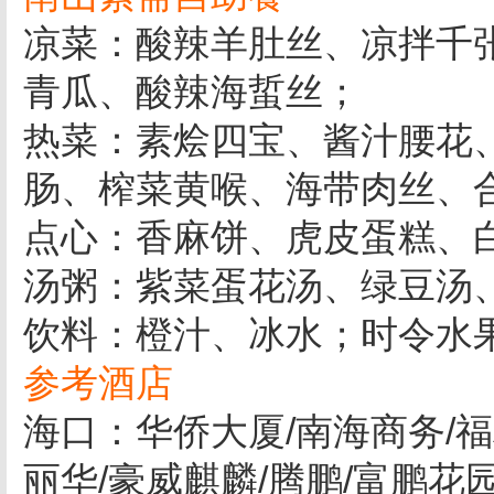
凉菜：酸辣羊肚丝、凉拌千
青瓜、酸辣海蜇丝；
热菜：素烩四宝、酱汁腰花
肠、榨菜黄喉、海带肉丝、
点心：香麻饼、虎皮蛋糕、
汤粥：紫菜蛋花汤、绿豆汤
饮料：橙汁、冰水；时令水
参考酒店
海口：华侨大厦/南海商务/福
丽华/豪威麒麟/腾鹏/富鹏花