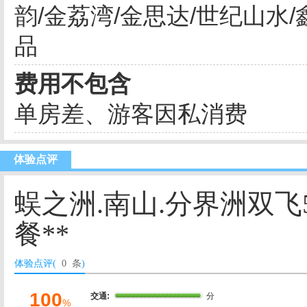
韵/金荔湾/金思达/世纪山水/
品
费用不包含
单房差、游客因私消费
体验点评
蜈之洲.南山.分界洲双飞
餐**
体验点评(
0 条
)
100
交通:
分
%