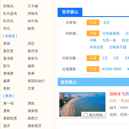
苏梅岛
兰卡威
首济釜山
杜马盖地
邦咯岛
民丹岛
绿中海
出发地：
不限
北京
芽庄
帕劳
目的地：
不限
日本超值团
日
[ 东南亚 ]
冲绳
九州一地
首尔
泰国
清迈
本州全景
日韩亲子团
曼芭普
曼芭清
行程天数：
不限
1天
2天
3
曼清普
泰新马
新马
越南
出现预算：
不限
¥1000-3000
柬埔寨
泰柬
越柬
泰国自由行
首济釜山
老挝
文莱
[国航直飞]
[ 澳洲 ]
澳一地
澳凯
编号：
4900
澳新
澳新凯
团期：星期一
加入对比
澳新凯墨
新西兰
斐济
澳新斐济