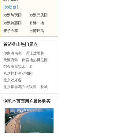
[ 港澳台 ]
港澳纯玩团
港澳品质团
港澳特惠团
香港一地
亲子专享
台湾环岛
首济釜山热门景点
印象海南岛
呀诺达雨林
天涯海角
南宫地热博览园
郁金香摩锐水世界
八达岭野生动物园
北京欢乐谷
北京世界花卉大观园
长城
浏览本页面用户最终购买