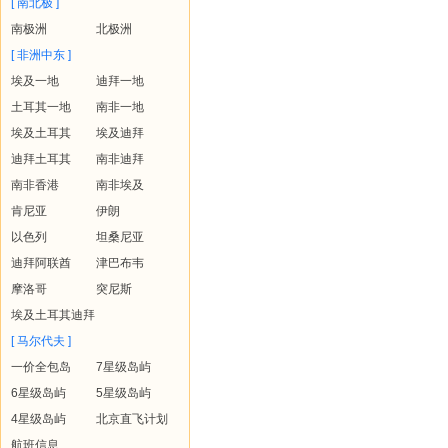
[ 南北极 ]
南极洲
北极洲
[ 非洲中东 ]
埃及一地
迪拜一地
土耳其一地
南非一地
埃及土耳其
埃及迪拜
迪拜土耳其
南非迪拜
南非香港
南非埃及
肯尼亚
伊朗
以色列
坦桑尼亚
迪拜阿联酋
津巴布韦
摩洛哥
突尼斯
埃及土耳其迪拜
[ 马尔代夫 ]
一价全包岛
7星级岛屿
6星级岛屿
5星级岛屿
4星级岛屿
北京直飞计划
航班信息