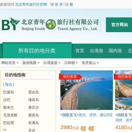
欢迎访问
北京青年旅行社官网
请
登 录
|
注 册
所有目的地分类
首页
出境游
国内游
北
网站首页 >
旅游线路 >
出境旅游 >
日韩朝 >
首济釜山 >
目的地指南
强烈推荐
强烈推荐
[ 海岛 ]
巴厘岛
普吉岛
沙巴
薄荷岛
斯米兰
塞舌尔
<国航直飞>
首尔、济州、釜山5日
<国航直飞
毛里求斯
塞班岛
清州、庆州
巴拉望
长滩岛
2980
4180
元起
元
**
关岛