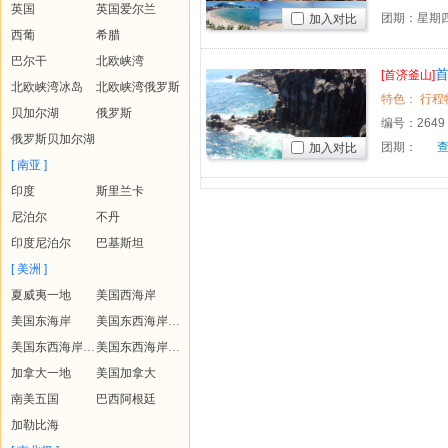
英国
英国爱尔兰
团期：星期
加入对比
西葡
希腊
巴尔干
北欧峡湾
首
[首济釜山]
北欧峡湾冰岛
北欧峡湾俄罗斯
贝加尔湖
俄罗斯
编号：
2649
俄罗斯贝加尔湖
团期：
加入对比
[ 南亚 ]
印度
斯里兰卡
尼泊尔
不丹
印度尼泊尔
巴基斯坦
[ 美洲 ]
夏威夷一地
美国西海岸
美国东海岸
美国东西海岸+夏威夷
美国东西海岸+黄石
美国东西海岸+夏威夷+黄石
加拿大一地
美国加拿大
南美五国
巴西阿根廷
加勒比海