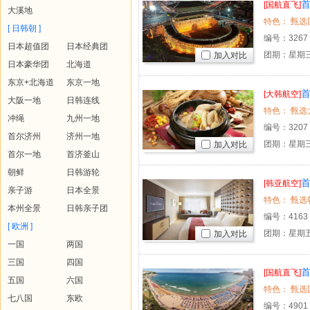
[国航直飞]
大溪地
[ 日韩朝 ]
编号：
3267
日本超值团
日本经典团
团期：星期三
加入对比
日本豪华团
北海道
东京+北海道
东京一地
[大韩航空]
大阪一地
日韩连线
冲绳
九州一地
编号：
3207
首尔济州
济州一地
团期：星期
加入对比
首尔一地
首济釜山
朝鲜
日韩游轮
首
[韩亚航空]
亲子游
日本全景
本州全景
日韩亲子团
编号：
4163
[ 欧洲 ]
团期：星期
加入对比
一国
两国
三国
四国
[国航直飞]
五国
六国
七八国
东欧
编号：
4901