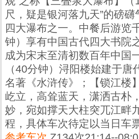
观”之称【三叠泉大瀑布】（
尺，疑是银河落九天”的磅礴
四大瀑布之一。中餐后游览千
钟）享有中国古代四大书院
成为宋末至清初数百年中国
（40分钟）浔阳楼始建于唐
名著《水浒传》；【锁江楼】
屹立，高耸蓝天，潇洒古朴
妙，宛如撑天大柱突兀江畔
程，具体车次待定以当日车
参考车次
Z134次21:14--08: