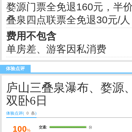
婺源门票全免退160元，半价
叠泉四点联票全免退30元/人
费用不包含
单房差、游客因私消费
体验点评
庐山三叠泉瀑布、婺源
双卧6日
体验点评(
0 条
)
100
交通:
分
%