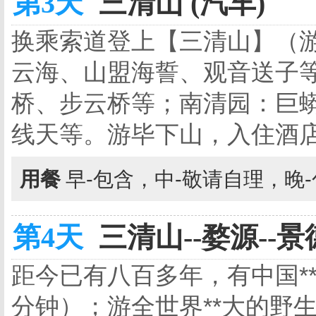
第3天
三清山 (汽车)
换乘索道登上【三清山】（游
云海、山盟海誓、观音送子
桥、步云桥等；南清园：巨
线天等。游毕下山，入住酒
用餐
早-包含，中-敬请自理，晚
第4天
三清山--婺源--景
距今已有八百多年，有中国*
分钟）；游全世界**大的野