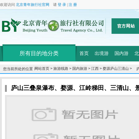
欢迎访问
北京青年旅行社官网
请
登 录
|
注 册
所有目的地分类
首页
出境游
国内游
北
网站首页 >
旅游线路 >
国内旅游 >
江西 >
婺源庐山三清山 >
您当前所处的位置：
庐山三叠泉瀑布、婺源、江岭梯田、三清山、