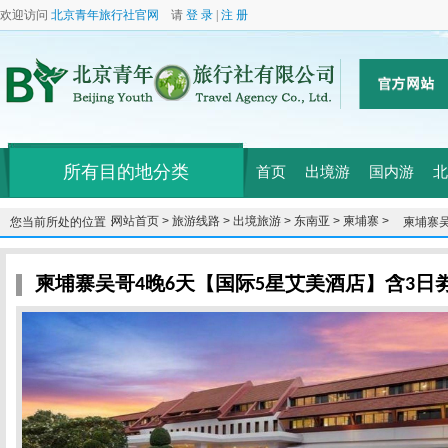
欢迎访问
北京青年旅行社官网
请
登 录
|
注 册
所有目的地分类
首页
出境游
国内游
北
网站首页 >
旅游线路 >
出境旅游 >
东南亚 >
柬埔寨 >
您当前所处的位置：
柬埔寨吴
柬埔寨吴哥4晚6天【国际5星艾美酒店】含3日