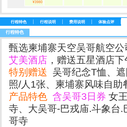
¥3980
行程特色
行程说明
费用说明
体验点评
行程特色
甄选柬埔寨天空吴哥航空公
艾美酒店
，赠送五星酒店下
特别赠送
吴哥纪念T恤、遮
照/人1张、柬埔寨风味自
产品特色
含吴哥3日券
女王
寺、大吴哥-巴戎庙.斗象台
哥寺