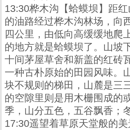
13:30桦木沟【蛤蟆坝】距
的油路经过桦木沟林场，向
四公里，由低向高缓缓地爬
的地方就是蛤蟆坝了。山坡
十间茅屋草舍和新盖的红砖
一种古朴原始的田园风味。
块不规则的梯田，山麓是三
的空隙里则是用木栅围成的
季，山分五色，五谷飘香；冬季
17:30遥望着草原天堂般