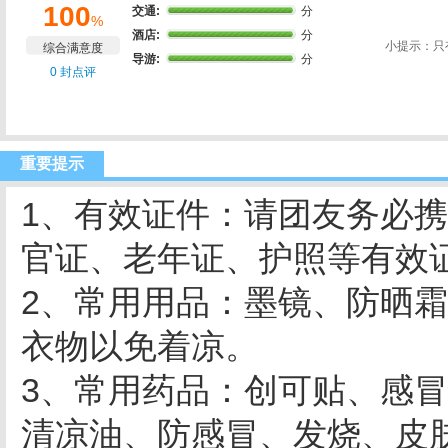
100
交通:
分
%
酒店:
分
小提示：只
综合满意度
导游:
分
0 封点评
重要提示
1、有效证件：请团友务必
官证、老年证、护照等有效
2、常用用品：墨镜、防晒
衣物以免着凉。
3、常用药品：创可贴、感冒
清凉油、防感冒、发烧、皮