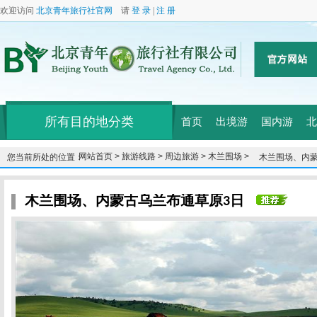
欢迎访问
北京青年旅行社官网
请
登 录
|
注 册
所有目的地分类
首页
出境游
国内游
北
网站首页 >
旅游线路 >
周边旅游 >
木兰围场 >
您当前所处的位置：
木兰围场、内蒙
木兰围场、内蒙古乌兰布通草原3日