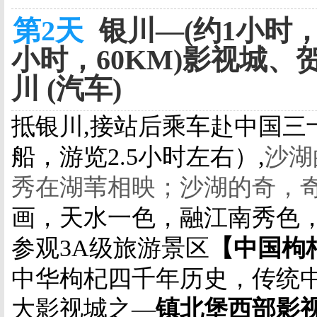
第2天
银川—(约1小时，6
小时，60KM)影视城、贺兰
川 (汽车)
抵银川,接站后乘车赴中国三
船，游览2.5小时左右）,
沙湖
秀在湖苇相映；沙湖的奇，
画，天水一色，融江南秀色
参观3A级旅游景区
【中国枸
中华枸杞四千年历史，传统
大影视城之—
镇北堡
西部影