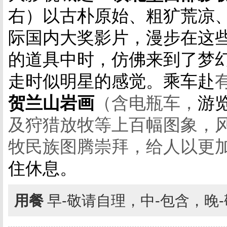
右）
以古朴原始、粗犷荒凉
际国内大奖影片
，
漫步在这
的道具中时，仿佛来到了梦
走时似明星的感觉。乘车赴
贺兰山岩画
（含电瓶车，
游览
及狩猎放牧等上百幅图象，
牧民族图腾崇拜，给人以更
住休息。
用餐
早-敬请自理，中-包含，晚