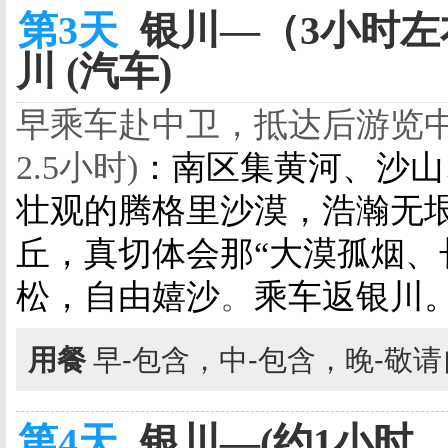
第3天
银川—（3小时左右
川 (汽车)
早乘车赴中卫，抵达后游览中
2.5小时)
：南区集黄河、沙山
壮观的腾格里沙漠，浩瀚无
丘，真切体会那“大漠孤烟、
松，自由嬉沙
。
乘车返银川
用餐
早-包含，中-包含，晚-敬
第4天
银川—(约1小时，6