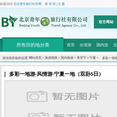
欢迎访问
北京青年旅行社官网
请
登 录
|
注 册
所有目的地分类
首页
出境游
国内游
北
网站首页 >
旅游线路 >
国内旅游 >
青甘宁 >
宁夏 >
您当前所处的位置：
多彩一地游
多彩一地游-风情游-宁夏一地（双卧5日）