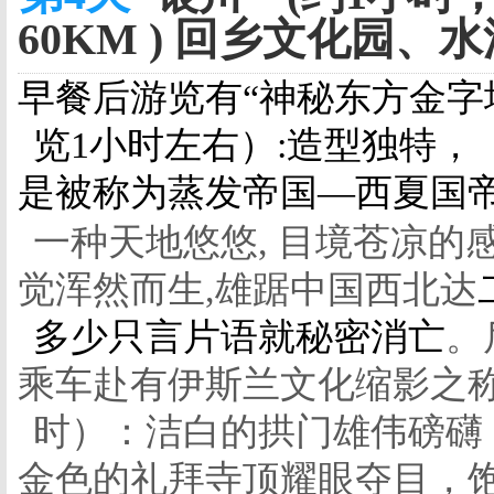
60KM ) 回乡文化园、水
早餐后游览有“神秘东方金字
览1小时左右）:造型独特，
是被称为蒸发帝国—西夏国
一种天地悠悠, 目境苍凉的
觉浑然而生,
雄踞中国西北达
多少只言片语就秘密消亡
。
乘车
赴有伊斯兰文化缩影之
时）：
洁白的
拱门
雄伟磅礴
金
色的
礼拜寺顶耀眼夺目
，