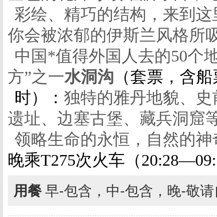
彩绘、精巧的结构
，
来到这
你会被浓郁的伊斯兰风格所
中国*值得外国人去的50个
方”之
一
水洞沟
（套票，含船
时）：
独特的雅丹地貌、
史
遗址、边塞古堡、藏兵洞窟
领略生命的永恒，自然的神
晚乘T275次火车（20:28
—
0
用餐
早-包含，中-包含，晚-敬