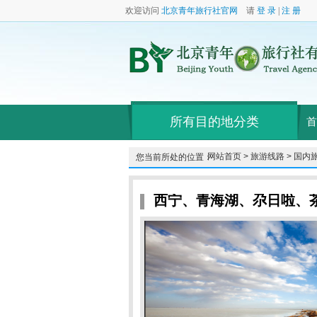
欢迎访问
北京青年旅行社官网
请
登 录
|
注 册
所有目的地分类
首
网站首页 >
旅游线路 >
国内旅
您当前所处的位置：
西宁、青海湖、尕日啦、