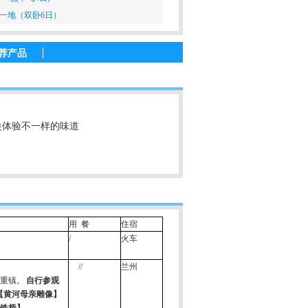
海一地（双卧6日）
荐产品
尖体验不一样的味道
用
餐
住宿
/
火车
//
兰州
重镇。
自行参观
【黄河母亲雕像】