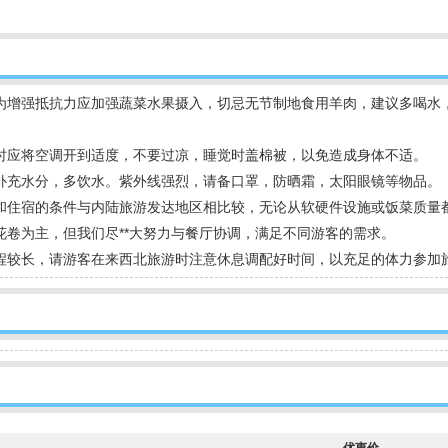
为增强抵抗力应加强蔬菜水果摄入，切忌无节制地食用羊肉，建议多喝水
时应将空调开到适度，不要过凉，睡觉时盖棉被，以免造成身体不适。
补充水分，多饮水。紫外线强烈，请备口罩，防晒霜，太阳眼镜等物品。
和住宿的条件与内陆旅游发达地区相比较，无论从软硬件设施或饭菜质量
花卷为主，但我们尽**大努力与餐厅协调，满足不同游客的需求。
程较长，请游客在来西北旅游时注意休息调配好时间，以充足的体力参加