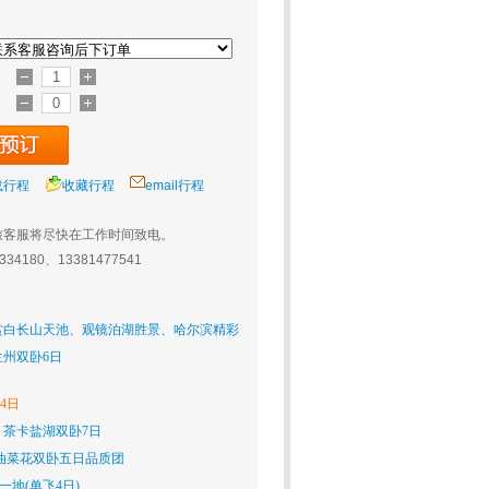
载行程
收藏行程
email行程
旅客服将尽快在工作时间致电。
0334180、13381477541
赏白长山天池、观镜泊湖胜景、哈尔滨精彩
州双卧6日
4日
茶卡盐湖双卧7日
油菜花双卧五日品质团
一地(单飞4日)