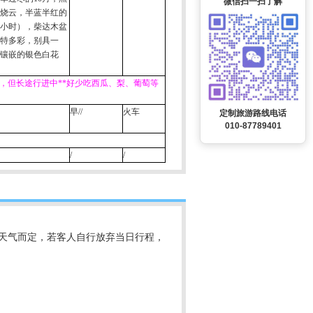
微信扫一扫了解
火烧云，半蓝半红的
小时），柴达木盆
特多彩，别具一
镶嵌的银色白花
，但长途行进中**好少吃西瓜、梨、葡萄等
早
//
火车
定制旅游路线电话
010-87789401
/
/
视天气而定，若客人自行放弃当日行程，