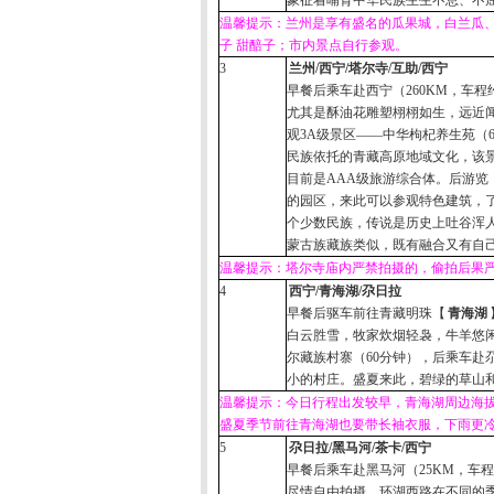
象征着哺育中华民族生生不息、不屈
温馨提示：兰州是享有盛名的瓜果城，白兰瓜
子 甜醅子；市内景点自行参观。
3
兰州
/
西宁
/
塔尔寺
/
互助
/
西宁
早餐后乘车赴西宁（
260KM
，车程
尤其是酥油花雕塑栩栩如生，远近
观
3A
级景区——中华枸杞养生苑（
民族依托的青藏高原地域文化，该
目前是
AAA
级旅游综合体。后游览
的园区，来此可以参观特色建筑，
个少数民族，传说是历史上吐谷浑
蒙古族藏族类似，既有融合又有自
温馨提示：塔尔寺庙内严禁拍摄的，偷拍后果
4
西宁
/
青海湖
/
尕日拉
早餐后驱车前往青藏明珠【
青海湖
白云胜雪，牧家炊烟轻袅，牛羊悠
尔藏族村寨（
60
分钟），后乘车赴
小的村庄。盛夏来此，碧绿的草山
温馨提示：今日行程出发较早，青海湖周边海
盛夏季节前往青海湖也要带长袖衣服，下雨更
5
尕日拉
/
黑马河
/
茶卡
/
西宁
早餐后乘车赴黑马河（
25KM
，车程
尽情自由拍摄。环湖西路在不同的