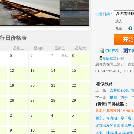
出发日期：
成人：
儿童：
行日价格表
二
星期三
星期四
星期五
星期六
打印行程
下
5
6
7
立秋
8
短信发送行程
您可先在网上预订，青
12
13
14
15
010-87789401、1581
相似线路：
19
20
21
22
上一条：
吉林松花湖、
游、6日
下一条：
银川、西宁、兰
26
27
28
29
[青海]同类线路：
青海经典游双卧5日/单飞
2
3
4
5
西宁、青海湖、尕日啦、
北京出发的青海湖风光 
9
10
11
12
多彩一地游-风光游-青海