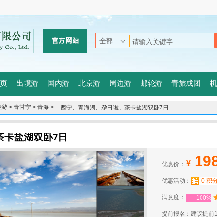
页
出境游
国内游
北京游
周边游
邮轮游
青旅成团
机
游 >
青甘宁 >
青海 >
西宁、青海湖、尕日啦、茶卡盐湖双卧7日
茶卡盐湖双卧7日
19
¥
优惠价：
优惠活动：
0 积
满意度：
100%
提前报名：建议提前1