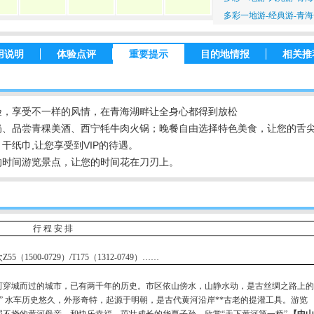
多彩一地游-经典游-青
用说明
体验点评
重要提示
目的地情报
相关推
验，享受不一样的风情，在青海湖畔让全身心都得到放松
奶、品尝青稞美酒、西宁牦牛肉火锅；晚餐自由选择特色美食，让您的舌
干纸巾,让您享受到VIP的待遇。
的时间游览景点，让您的时间花在刀刃上。
行 程 安 排
次
Z55
（
1500-0729
）
/T175
（
1312-0749
）……
河穿城而过的城市，已有两千年的历史。市区依山傍水，山静水动，是古丝绸之路上的
车” 水车历史悠久，外形奇特，起源于明朝，是古代黄河沿岸**古老的提灌工具。游览