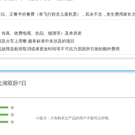
车车位、正餐半价餐费（单飞行程含儿童机票），其余不含，发生费用家长
、传真、收费电视、饮品、烟酒等）及单房差
用及火车上用餐;服务标准中未涉及的项目
飞机故障及航班取消或者更改时间等不可抗力原因所引致的额外费用
盐湖双卧7日
分
分
小提示：只有购买过产品的用户才能写点评哦。
分