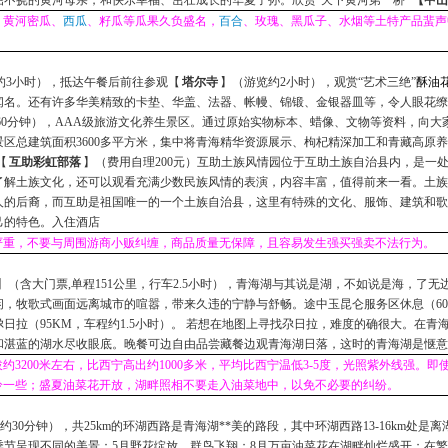
不挠的黄河母亲，和快乐幸福、茁壮成长的华夏子孙。欣赏“天下黄河第一桥”
【中山
、黄河密瓜、
西瓜
、籽瓜等瓜果久负盛名，
百合
、玫瑰、黑瓜子、水烟等土特产品蜚声
约
3
小时），抵达午餐后前往参观【
塔尔寺
】（游览约
2
小时），观赏“艺术三绝”
酥油
闻名。还有许多华美精致的卡垫、华盖、法器、帐幔、锦锻、金银器皿等，令人眼花缭
60
分钟），
AAA
级旅游文化养生景区。通过原始实物标本、蜡像、文物等资料，向大
景区总建筑面积
3600
多平方米，集中将青海精华资源展示、枸杞精深加工和青藏高原养
【
互助彩虹部落
】（费用自理
200
元）互助土族风情园位于互助土族自治县内，是一
了解土族文化，还可以观看充满少数民族风情的表演，内容丰富，值得前来一看。土族
人的后裔，而互助是祖国唯一的一个土族自治县，这里有特殊的文化、服饰、建筑和歌
己的特色。入住酒店
严重，不要与周围游商小贩纠缠，商品质量无保障，且容易发生强买强卖不法行为。
】（含大门票
,
单程
151
公里，行车
2.5
小时），青海湖与其说是湖，不如说是海，了无
闲，牧歌式画面远离城市的喧嚣，带来久违的宁静与舒畅。途中玉昆仑服务区休息（
60
尕日拉（
95KM
，车程约
1.5
小时）。 若想在地图上寻找尕日拉，难度的确很大。在青
和湛蓝的湖水尽收眼底。晚餐可边自由品尝藏餐边观青海湖日落，这时的青海湖是惬意
拔约
3200
米左右，比西宁高出约
1000
多米，平均比西宁温低
3-5
度，光照紫外线强。即
冷一些；盛夏油菜花开放，湖畔照相不要走入油菜地中，以免不必要的纠纷。
约
30
分钟），共
25km
的环湖西路是青海湖**美的路段，其中环湖西路
13-16km
处是离
季节呈现不同的美景：
5
月野花绽放，群鸟飞翔；
8
月万亩油菜花在湖畔灿烂盛开；在繁