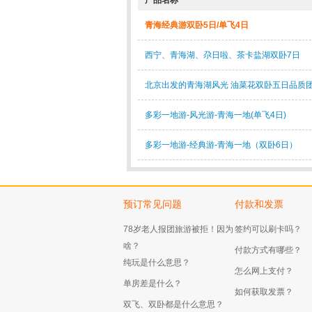
产品名称
青海经典游双卧5日/单飞4日
西宁、青海湖、尕日啦、茶卡盐湖双卧7日
北京出发的青海湖风光 油菜花双卧五日品质
多彩一地游-风光游-青海一地(单飞4日)
多彩一地游-经典游-青海一地（双卧6日）
预订常见问题
付款和发票
78岁老人报团旅游被拒！因为
签约可以刷卡吗？
啥？
付款方式有哪些？
纯玩是什么意思？
怎么网上支付？
单房差是什么？
如何获取发票？
双飞、双卧都是什么意思？