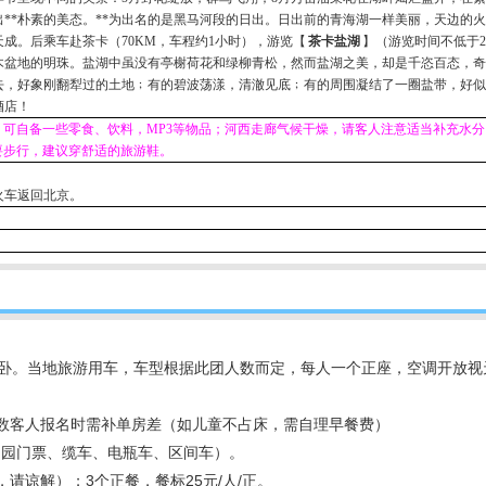
**朴素的美态。**为出名的是黑马河段的日出。日出前的青海湖一样美丽，天边的
天成。后乘车赴茶卡（
70KM
，车程约
1
小时），游览【
茶卡盐湖
】
（游览时间不低于
2
木盆地的明珠。盐湖中虽没有亭榭荷花和绿柳青松，然而盐湖之美，却是千恣百态，奇
去，好象刚翻犁过的土地﹔有的碧波荡漾，清澈见底﹔有的周围凝结了一圈盐带，好似
酒店！
，可自备一些零食、饮料，
MP3
等物品；河西走廊气候干燥，请客人注意适当补充水分
要步行，建议穿舒适的旅游鞋。
火车返回北京。
车硬卧。当地旅游用车，车型根据此团人数而定，每人一个正座，空调开放
单数客人报名时需补单房差（如儿童不占床，需自理早餐费）
中园门票、缆车、电瓶车、区间车）。
请谅解）；3个正餐，餐标25元/人/正。