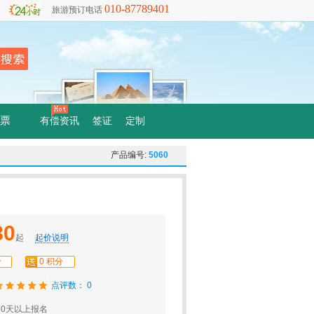
010-87789401
旅游预订电话
票
有偿资讯
签证
定制
产品编号:
5060
80
起
起价说明
分
0 积分
点评数： 0
0天以上报名