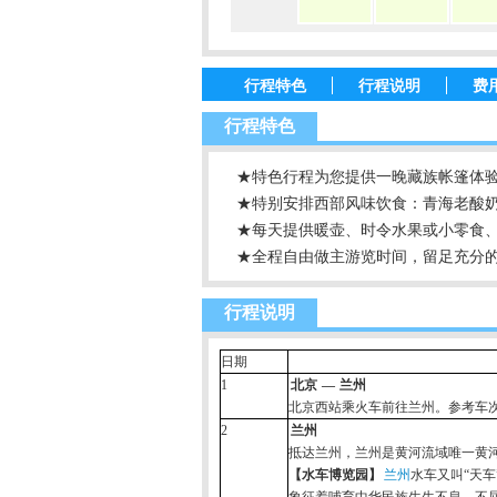
行程特色
行程说明
费
行程特色
★特色行程为您提供一晚藏族帐篷体
★特别安排西部风味饮食：青海老酸
★每天提供暖壶、时令水果或小零食、
★全程自由做主游览时间，留足充分
行程说明
日期
1
北京
—
兰州
北京西站乘火车前往兰州。参考车
2
兰州
抵达兰州，兰州是黄河流域唯一黄
【水车博览园】
兰州
水车又叫“天