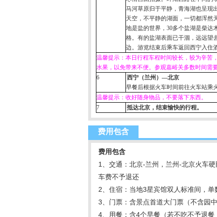
马河草原归于平静，青海湖也呈现出
天空，不平静的湖面，一切都浑然
地是盐的世界，
30
多个盐湖是柴达
格。有的盐湖表面已干涸，远远望
边。游览结束后乘车返回西宁入住
温馨提示：本日行程车程时间较长，较为辛苦
水果，以免带来不便。参观嘉峪关多数时间需
6
西宁（兰州）—北京
早餐后根据火车时间前往火车站乘
温馨提示：收好随身物品，不要落下东西。
7
抵达北京，结束愉快的行程。
费用包含
费用包含
1、交通：北京-兰州，兰州-北京火
车费不予退还
2、住宿：当地3星宾馆双人标准间，
3、门票：含景点首道大门票（不含园
4、用餐：含4个早餐（若不吃不予退餐，