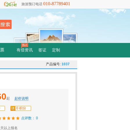
010-87789401
旅游预订电话
票
有偿资讯
签证
定制
产品编号:
1037
60
起
起价说明
分
0 积分
点评数： 0
3天以上报名