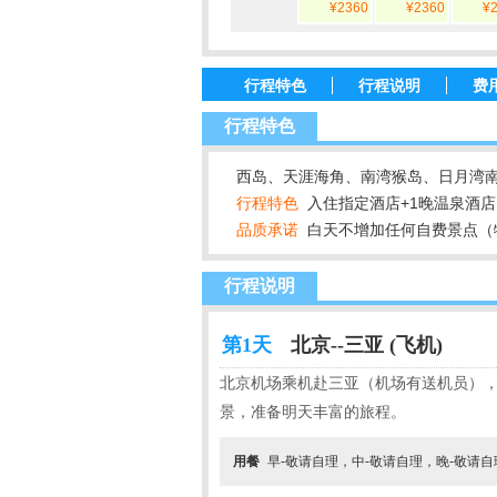
¥2360
¥2360
¥
行程特色
行程说明
费
行程特色
西岛、天涯海角、南湾猴岛、日月湾
行程特色
入住指定酒店+1晚温泉酒店
品质承诺
白天不增加任何自费景点（
行程说明
第1天
北京--三亚 (飞机)
北京机场乘机赴三亚（机场有送机员），
景，准备明天丰富的旅程。
用餐
早-敬请自理，中-敬请自理，晚-敬请