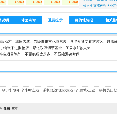
2360
¥2360
¥2360
¥2360
¥2360
蜈支洲.南湾猴岛.大小洞
用说明
体验点评
重要提示
目的地情报
相关推
南海渔村、椰田古寨、兴隆咖啡文化博览园、奥特莱斯文化旅游区、凤凰
，纯玩不进购物店，赠送政府调节基金、矿泉水1瓶/人天
特色项目除外）不更换所含景点、不压缩游览时间
飞行时间约4个小时左右，乘机抵达“国际旅游岛” 鹿城-三亚，接机员已
自理
住宿
三亚