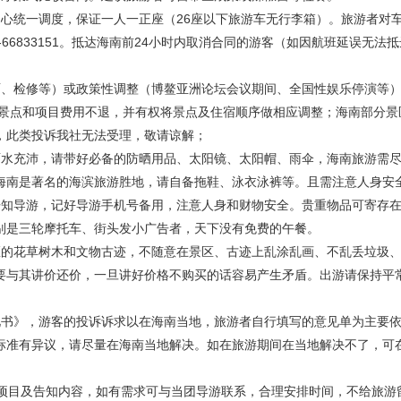
中心统一调度，保证一人一正座（26座以下旅游车无行李箱）。旅游者对
-66833151。抵达海南前24小时内取消合同的游客（如因航班延误无
。
雨、检修等）或政策性调整（博鳌亚洲论坛会议期间、全国性娱乐停演等
送景点和项目费用不退，并有权将景点及住宿顺序做相应调整；海南部分景
，此类投诉我社无法受理，敬请谅解；
雨水充沛，请带好必备的防晒用品、太阳镜、太阳帽、雨伞，海南旅游需
海南是著名的海滨旅游胜地，请自备拖鞋、泳衣泳裤等。且需注意人身安
告知导游，记好导游手机号备用，注意人身和财物安全。贵重物品可寄存
别是三轮摩托车、街头发小广告者，天下没有免费的午餐。
区的花草树木和文物古迹，不随意在景区、古迹上乱涂乱画、不乱丢垃圾
要与其讲价还价，一旦讲好价格不购买的话容易产生矛盾。出游请保持平
见书》，游客的投诉诉求以在海南当地，旅游者自行填写的意见单为主要
标准有异议，请尽量在海南当地解决。如在旅游期间在当地解决不了，可
游项目及告知内容，如有需求可与当团导游联系，合理安排时间，不给旅游