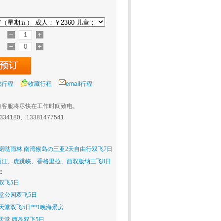
载行程
收藏行程
email行程
旅客服将尽快在工作时间致电。
0334180、13381477541
呀喏哒雨林.南湾猴岛の三亚2天自由行双飞7日
丽江、虎跳峡、香格里拉、西双版纳三飞8日
：
双飞5日
堂公园双飞5日
天堂双飞5日**1晚海景房
天堂.西岛双飞5日