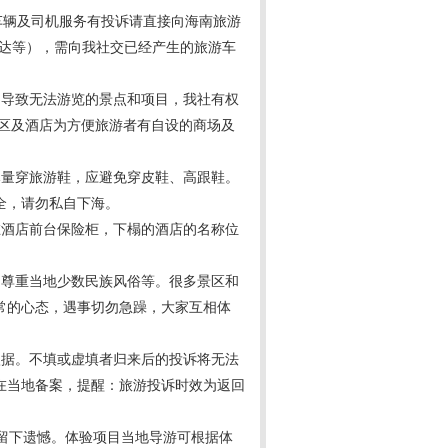
车辆及司机服务有投诉请直接向海南旅游
法抵达等），需向我社交已经产生的旅游车
）导致无法游览的景点和项目，我社有权
区及酒店为方便旅游者有自设的商场及
尽量穿旅游鞋，应避免穿皮鞋、高跟鞋。
全，请勿私自下海。
在酒店前台保险柜，下榻的酒店的名称位
、尊重当地少数民族风俗等。很多景区和
常的心态，遇事切勿急躁，大家互相体
依据。不填或虚填者归来后的投诉将无法
在当地备案，提醒：旅游投诉时效为返回
留下遗憾。体验项目当地导游可根据体