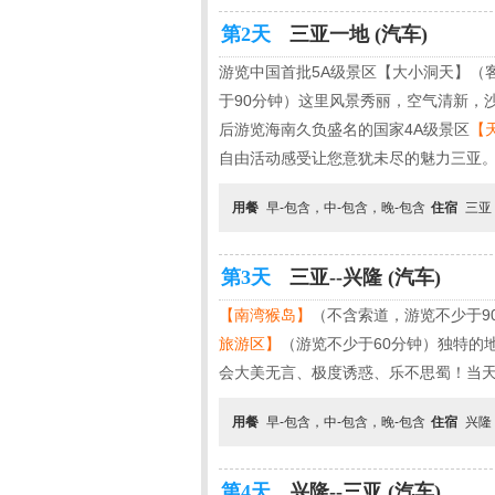
第2天
三亚一地 (汽车)
游览中国首批5A级景区【大小洞天】（客
于90分钟）这里风景秀丽，空气清新，
后游览海南久负盛名的国家4A级景区
【
自由活动感受让您意犹未尽的魅力三亚
用餐
早-包含，中-包含，晚-包含
住宿
三亚
第3天
三亚--兴隆 (汽车)
【南湾猴岛】
（不含索道，游览不少于9
旅游区】
（游览不少于60分钟）独特的
会大美无言、极度诱惑、乐不思蜀！当
用餐
早-包含，中-包含，晚-包含
住宿
兴隆
第4天
兴隆--三亚 (汽车)