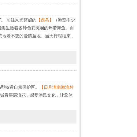
”。 前往风光旖旎的
【西岛】
（游览不少
聚集生活着各种色彩斑斓的热带海鱼。而
荒地老不变的爱情圣地。当天行程结束，
屿型猕猴自然保护区。
【日月湾南海渔村
海域看层层浪花，感受渔民文化，让您体