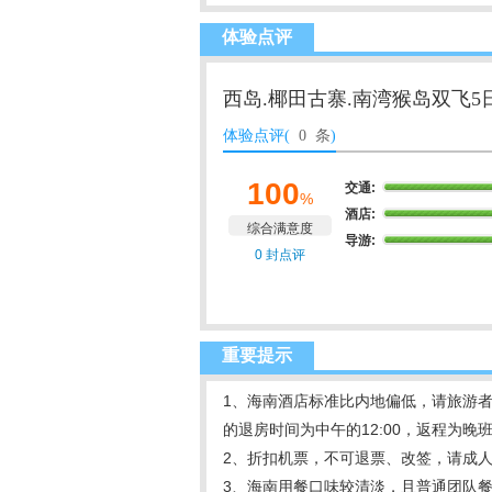
体验点评
西岛.椰田古寨.南湾猴岛双飞5
体验点评(
0 条
)
100
交通:
%
酒店:
综合满意度
导游:
0 封点评
重要提示
1、海南酒店标准比内地偏低，请旅游
的退房时间为中午的12:00，返程为
2、折扣机票，不可退票、改签，请成
3、海南用餐口味较清淡，且普通团队