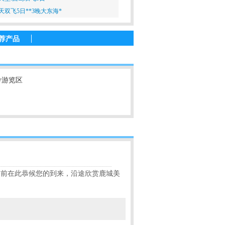
天双飞5日**3晚大东海*
荐产品
岭游览区
提前在此恭候您的到来，沿途欣赏鹿城美