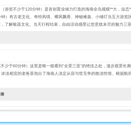
】
（游览不少于120分钟）是首创置业倾力打造的海南全岛规模**大，业态*
0分钟）有古老文化、奇特风情、椰风飘香、神秘傩蛊、小锤叮当五大游览
艺，了解银器文化。当天行程结束，自由活动感受让您意犹未尽的魅力三
不少于60分钟）这里是唯一能看到“全景三亚”的绝佳之处，漫步观景长
）浓淡相宜的老爸茶泡出了海南人淡定从容与世无争的散淡性情。根据航
住宿