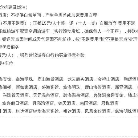
（含机建及燃油）
酒店）不提供自然单间，产生单房差或加床费用自理
（不用不退费）；正餐15元/人十菜一汤（十人一桌）自愿放弃 费用不退
控系统旅游车配置空调旅游车（实行滚动发班，确保每人一个正座），接送
赠送景点因时间或天气原因不能前往，按“不退费用”和“不更换景点”处理
程优质服务
0万元/人），强烈建议游客自行购买旅游意外险
餐+车位
盛海宾馆、鑫海明珠、鹿山海景酒店、龙云商务酒店、金福山酒店、鹏辉酒
月海阁楼、新如家酒店、盛海宾馆、鑫海明珠、鹿山海景酒店、新亚酒店、
店、兴隆景天酒店、天元温泉酒店、碧海温泉酒店、兴隆温泉迎宾馆、钱庄
、鑫兴假日酒店、月亮湾酒店、锦天酒店、南国酒店、君悦酒店
鑫丰酒店、棋达酒店键华海景宾馆、祺达酒店、凤凰来仪酒店、鑫海明珠酒