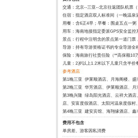
交通：北京--三亚--北京往返团队机票
住宿：指定酒店双人标准间（一晚温泉
用餐：含6正4早；早餐：围桌五点一粥
用车：海南地接指定委派GPS安全监
景点：行程中注明含的景点第一道门票，
导游：持有导游资格证书的专业导游全
保险：海南旅行社责任险（**高保额1
儿童：2岁以上1.2米以下儿童只含半价
参考酒店
第1晚三亚 伊莱顺酒店、月海阁楼、
第2晚三亚 华芳酒店、伊莱顺酒店、
第3晚兴隆 绿岛阳光酒店、云祥大酒
店、安富度假酒店、太阳河温泉度假村
第4晚三亚 建安宾馆、海翔缘酒店、
费用不包含
单房差、游客因私消费