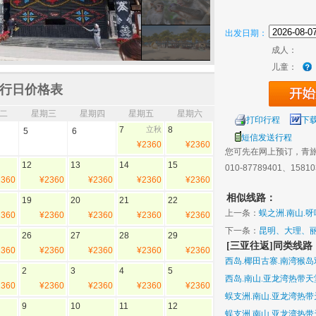
出发日期：
成人：
儿童：
行日价格表
二
星期三
星期四
星期五
星期六
打印行程
下
7
立秋
8
5
6
短信发送行程
¥2360
¥2360
您可先在网上预订，青
12
13
14
15
010-87789401、1581
2360
¥2360
¥2360
¥2360
¥2360
相似线路：
19
20
21
22
上一条：
蜈之洲.南山.
2360
¥2360
¥2360
¥2360
¥2360
**海景房**
下一条：
昆明、大理、
26
27
28
29
[三亚往返]同类线路
2360
¥2360
¥2360
¥2360
¥2360
西岛.椰田古寨.南湾猴岛
2
3
4
5
西岛.南山.亚龙湾热带天
2360
¥2360
¥2360
¥2360
¥2360
蜈支洲.南山.亚龙湾热带
9
10
11
12
蜈支洲.南山.亚龙湾热带