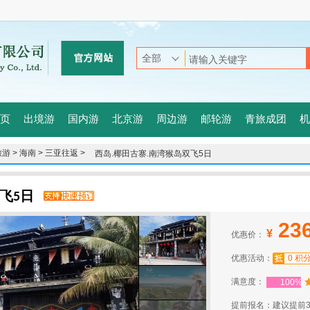
页
出境游
国内游
北京游
周边游
邮轮游
青旅成团
机
游 >
海南 >
三亚往返 >
西岛.椰田古寨.南湾猴岛双飞5日
双飞5日
23
¥
优惠价：
优惠活动：
0 积
满意度：
100%
提前报名：建议提前