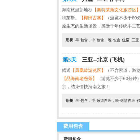
海南旅游新地标
【奥特莱斯文化旅游区
特莱斯。
【椰田古寨】
（游览不少于6
原生态的生活场景，感受千年传统手工
用餐
早-包含，中-包含，晚-包含
住宿
三亚
第5天
三亚--北京 (飞机)
赠送
【凤凰岭游览区】
（不含索道，游览
【
品
海南老爸茶】
（游览不少于60分钟
京，结束愉快海南之旅！
用餐
早-包含，中-敬请自理，晚-敬请自理
费用包含
费用包含