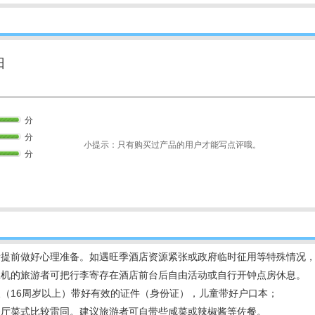
日
分
分
小提示：只有购买过产品的用户才能写点评哦。
分
者提前做好心理准备。如遇旺季酒店资源紧张或政府临时征用等特殊情况
晚班机的旅游者可把行李寄存在酒店前台后自由活动或自行开钟点房休息。
人（16周岁以上）带好有效的证件（身份证），儿童带好户口本；
餐厅菜式比较雷同。建议旅游者可自带些咸菜或辣椒酱等佐餐。