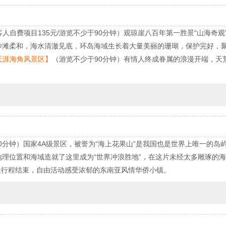
人自费项目135元/游览不少于90分钟）观琼崖八百年第一胜景“山海奇观
沙滩柔和，海水清澈见底，环岛海域生长着大量美丽的珊瑚，保护完好，
天涯海角风景区】
（游览不少于90分钟）有情人终成眷属的浪漫开端，天
。
0分钟）国家4A级景区，被誉为“海上花果山”是我国也是世界上唯一的岛
地理位置和海域造就了这里成为“世界冲浪胜地”，在这片未经太多雕琢的
天行程结束，自由活动感受浓郁的东南亚风情华侨小镇。