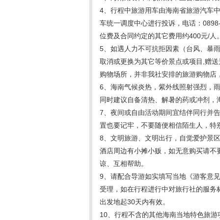
4、行程中旅游用车由海南省旅游汽车
车统一调度中心进行投诉，电话：0898
位费及合同约定的其它费用约400元/人
5、如遇人力不可抗拒因素（台风、暴
取消或更换为其它等价景点或项目,赠
购物场所，并非我社安排的旅游购物店
6、海南气候炎热，紫外线照射强烈，
同时建议自备清热、解暑的药或冲剂，
7、夜间或自由活动期间宜结伴同行并
置也要记牢，不要随便相信陌生人，特
8、文明旅游、文明出行，自觉爱护景
酒店周边有小摊小贩，如无意购买请不
谅、互相帮助。
9、请配合导游如实填写当地《游客意
受理，如在行程进行中对旅行社的服务
出发地起30天内有效。
10、行程不含的其他海南当地特色旅