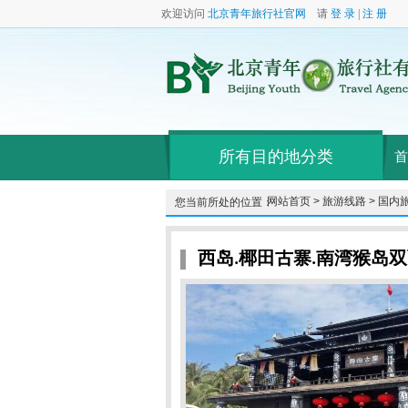
欢迎访问
北京青年旅行社官网
请
登 录
|
注 册
所有目的地分类
首
网站首页 >
旅游线路 >
国内旅
您当前所处的位置：
西岛.椰田古寨.南湾猴岛