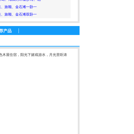
连、旅顺、金石滩一卧一
连、旅顺、金石滩双卧一
荐产品
特色木屋住宿，阳光下嬉戏游水，月光里听涛