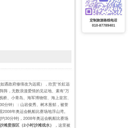
定制旅游路线电话
010-87789401
，如遇政府修缮改为远观），欣赏“长虹远
阵阵，无数浪漫爱情的见证地、素有“万
栈桥、小青岛、海军博物馆、海上皇宫、
30
分钟）：山岩俊秀、树木葱郁，被誉
观
2008
年奥运会帆船比赛场地浮山湾。
{约
30
分钟
}
，2008年奥运会帆船比赛场
沙滩度假区（
2
小时沙滩戏水）
，这里被