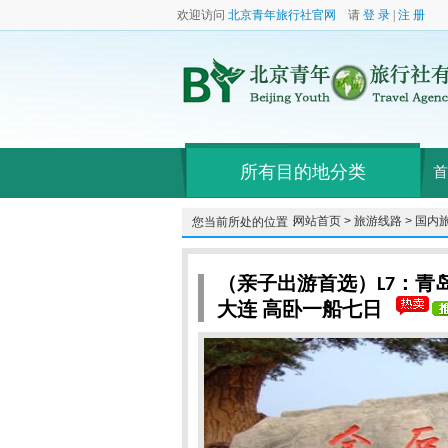
欢迎访问
北京青年旅行社官网
请
登 录
|
注 册
所有目的地分类
首
网站首页 >
旅游线路 >
国内旅
您当前所处的位置：
（亲子出游首选）L7：
大连 高卧一船七日