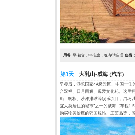
用餐
早-包含，中-包含，晚-敬请自理
住宿
第3天
大乳山-威海 (汽车)
早餐后，游览国家
4A
级景区、中国十佳
合双福、日月同辉、母爱文化苑。这里拥
船、帆板、沙滩排球等娱乐项目，浴场以
宜人类居住的城市”之一的威海（车程
1.5
购买物美价廉的韩国服饰、工艺品等，感