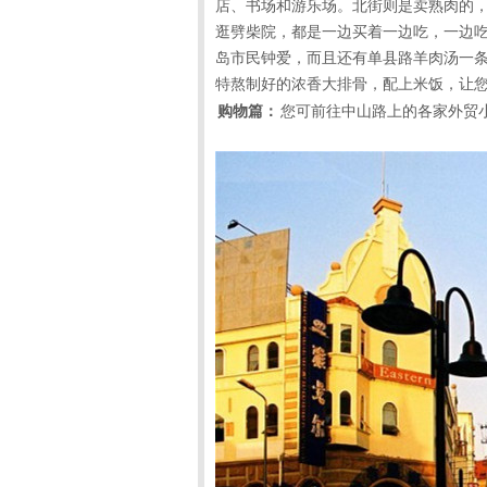
店、书场和游乐场。北街则是卖熟肉的，
逛劈柴院，都是一边买着一边吃，一边
岛市民钟爱，而且还有单县路羊肉汤一
特熬制好的浓香大排骨，配上米饭，让
购物篇：
您可前往中山路上的各家外贸