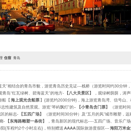
自理
住宿
青岛
天”相结合的青岛市貌，游览青岛历史见证---栈桥（游览时间约30分钟
体现青岛“红瓦绿树、碧海蓝天”的地方
-
【八大关景区】
，观绿树荫荫，涛声
游船【
海上观光含船票
】{游览约
2030
分钟
}
，海上游览青岛湾、信号山、
志性建筑及自然景观。游览“琴屿飘灯”的
-
【小青岛含门票】
（游览时间
城区的标志
-
【五四广场】
（游览时间
30
分钟）及“五月的风”城市雕塑，远
廊
-
【东海路雕塑一条街】
，青岛新区的现代标志----五四广场、音乐广场
海阳
{
车程约
2
个小时左右
}
，特别赠送
AAAA
国际旅游度假区
---
海阳万米金