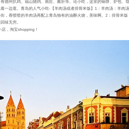
有德州扒鸡、福山烧鸡、南肚、酱肝等。论小吃，这里的锅饼、炉包、馄
吃着一边逛。青岛的人气小吃
-
【羊肉汤或者排骨米饭】
1
：羊肉汤：羊肉
条街，香喷喷的羊肉汤再配上青岛独有的油酥火烧，美味啊。
2
：排骨米饭
您回味无穷。
小店，淘宝
shopping
！