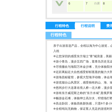
6
7
白露
8
行程特色
行程说明
费
行程特色
亲子出游首选产品，全程以海为中心游览，山
入枕
❈让您深切的感受东方瑞士“青”城浪漫，美
❈游小青岛，漫步五四广场，逛青岛历史见证
❈尽情撒欢与海阳万米金沙滩，充分体验阳光
❈近距离贴近大自然感受郁郁葱葱的魅力大
❈游海昌鲸鲨馆，参观大型海洋动物，体会
❈游览烟台山风景区，感受独有的山、海、
❈悠闲步行大连著名情人桥—北大桥，漫步亚
❈游有东方威尼斯之称的“东方水城",逛俄罗斯
❈畅游金石滩，体验绅士高尔夫，狩猎场打
❈高去卧回，体验高铁新快感，只需4个多
❈全程纯玩无购物，保证客人充足的游览时