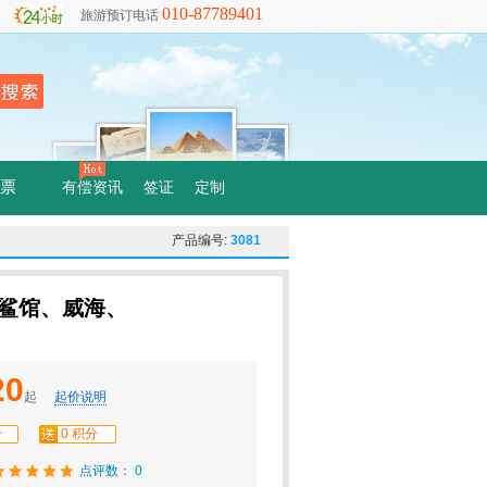
010-87789401
旅游预订电话
票
有偿资讯
签证
定制
产品编号:
3081
鲸鲨馆、威海、
20
起
起价说明
分
0 积分
点评数： 0