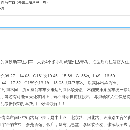
、青岛啤酒（每桌三瓶其中一餐）
沙滩
适的高铁动车组列车，只要4个多小时就能到达青岛。抵达后前往酒店入住
09:27—14:08 G181次10:45—15:39 G183次11:49—16:50
:44—17:32 G189次13:19—18:03或其它车次，以实际出票为准。
名时间不同，所乘座动车车次抵达时间比较分散，不能安排旅游车统一接
次，导游有可能当天还在团上，若不能亲自前往接站，导游会将入住信息
天凭票据报销打车费用，敬请谅解！！
于青岛市南区中山路商业圈，是中山路、北京路、河北路、天津路围合的
江宁路的主街上多是酒馆、饭店，除有元惠堂、李家饺子楼、张家坛子肉