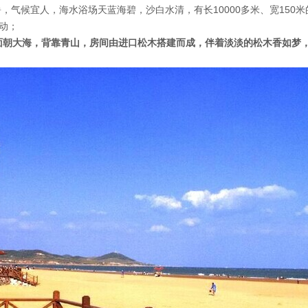
暑，气候宜人，海水浴场天蓝海碧，沙白水清，有长
10000
多米、宽
150
米
动；
面朝大海，背靠青山，房间由进口松木搭建而成，伴着淡淡的松木香如梦
）