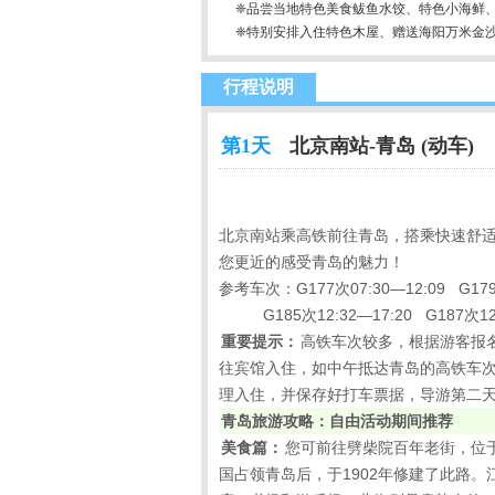
❈品尝当地特色美食鲅鱼水饺、特色小海鲜
❈特别安排入住特色木屋、赠送海阳万米金
行程说明
第1天
北京南站-青岛 (动车)
北京南站乘高铁前往青岛，搭乘快速舒
您更近的感受青岛的魅力！
参考车次：G177次07:30—12:09 G179次
G185次12:32—17:20 G187次12
重要提示：
高铁车次较多，根据游客报
往宾馆入住，如中午抵达青岛的高铁车
理入住，并保存好打车票据，导游第二
青岛旅游攻略：自由活动期间推荐
美食篇：
您可前往劈柴院百年老街，位
国占领青岛后，于
1902
年修建了此路。