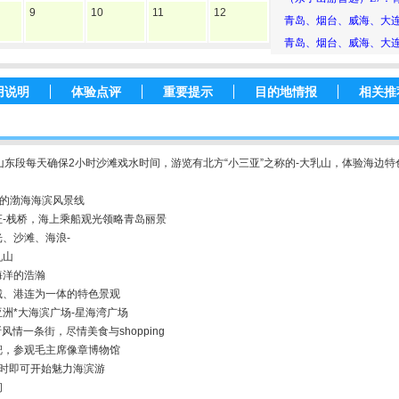
9
10
11
12
青岛、烟台、威海、大
青岛、烟台、威海、大
用说明
体验点评
重要提示
目的地情报
相关推
东段每天确保2小时沙滩戏水时间，游览有北方“小三亚”之称的-大乳山，体验海边
丽的渤海海滨风景线
-栈桥，海上乘船观光领略青岛丽景
、沙滩、海浪-
乳山
海洋的浩瀚
城、港连为一体的特色景观
洲*大海滨广场-星海湾广场
风情一条街，尽情美食与shopping
靶，参观毛主席像章博物馆
小时即可开始魅力海滨游
间