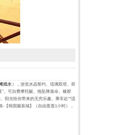
滩戏水
），游览水晶誓约、琉璃双塔、荷
亚”。可自费摩托艇、拖坠降落伞、橡胶
、阳光给你带来的无穷乐趣。乘车赴“*适
情-【韩国服装城】（自由逛逛
1
小时），