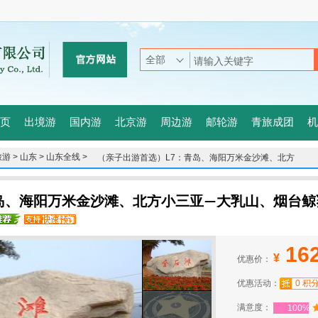
页
出境游
国内游
北京游
周边游
邮轮游
青旅成团
机
游 >
山东 >
山东全线 >
（亲子出游首选）L7：青岛、海阳万米金沙滩、北方
小三亚—大乳山、烟台鲸鲨馆、威海、大连 高卧一船
七日
青岛、海阳万米金沙滩、北方小三亚—大乳山、烟台
16
¥
优惠价：
优惠活动：
0 积
满意度：
100%