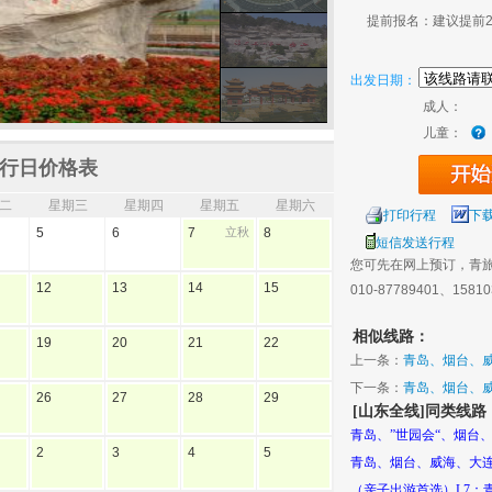
提前报名：建议提前
出发日期：
成人：
儿童：
行日价格表
二
星期三
星期四
星期五
星期六
打印行程
下
5
6
7
立秋
8
短信发送行程
您可先在网上预订，青
12
13
14
15
010-87789401、1581
相似线路：
19
20
21
22
上一条：
青岛、烟台、
下一条：
青岛、烟台、
26
27
28
29
[山东全线]同类线路
青岛、”世园会“、烟台
2
3
4
5
青岛、烟台、威海、大
（亲子出游首选）L7：