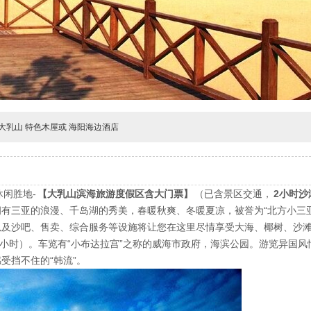
大乳山 特色木屋或 海阳海边酒店
休闲胜地
-
【大乳山滨海旅游度假区含大门票】
（已含景区交通，
2小时沙
有三亚的浪漫、千岛湖的秀美，春暖秋爽、冬暖夏凉，被誉为“北方小三
及沙吧、售卖、综合服务等设施将让您在这里尽情享受大海、椰树、沙滩
小时）。车览有“小布达拉宫”之称的威海市政府，海滨公园。游览异国风
受挡不住的“韩流”。