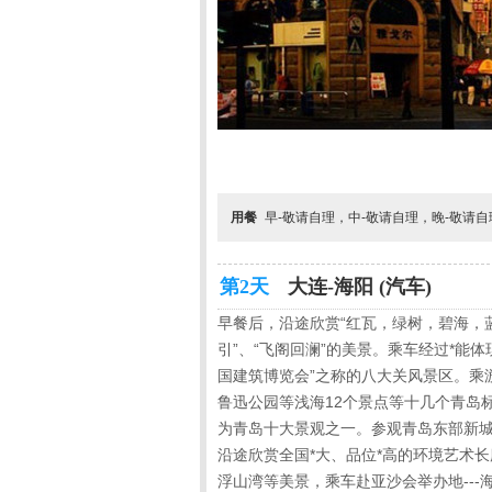
用餐
早-敬请自理，中-敬请自理，晚-敬请
第2天
大连-海阳 (汽车)
早餐后，沿途欣赏“红瓦，绿树，碧海，蓝
引”、“飞阁回澜”的美景。乘车经过*能
国建筑博览会”之称的八大关风景区。乘
鲁迅公园等浅海
12
个景点等十几个青岛标
为青岛十大景观之一。参观青岛东部新
沿途欣赏全国*大、品位*高的环境艺术长
浮山湾等美景，乘车赴亚沙会举办地
---