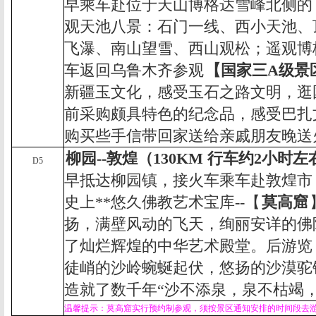
早乘车赴位于天山博格达雪峰北侧的
观天池八景：石门一线、西小天池、
飞瀑、南山望雪、西山观松；遥观博
车
返回乌鲁木齐参观
【国家三
A
级景
新疆玉文化，感受玉石之路文明，逛
前采购颇具特色的纪念品，感受巴扎
购买些手信带回家送给亲戚朋友晚送
柳园
--
敦煌（
130KM
行车约
2
小时左
D5
早抵达柳园镇，接火车乘车赴敦煌市
史上**悠久佛教艺术宝库
--
【
莫高窟
扬，满壁风动的飞天，绚丽安详的佛
了灿烂辉煌的中华艺术殿堂。后游览
徒峭的沙岭蜿蜒起伏，悠扬的沙漠驼
造就了数千年“沙不添泉，泉不枯竭
温馨提示：
莫高窟实行预约制参观，须按景区通知安排的时间段去