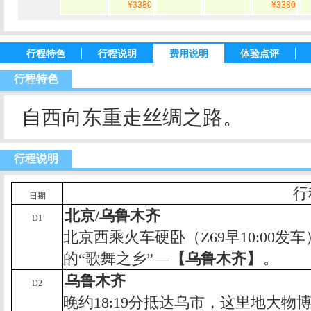
¥3380
¥3380
行程特色
行程说明
费用说明
体验点评
行程特色
自西向东重走丝绸之路。
行程说明
行
日期
北京
/
乌鲁木齐
D1
北京西乘火车硬卧（
Z69
早
10:00
发车
的“歌舞之乡”—
【乌鲁木齐】
。
乌鲁木齐
D2
晚约
18:19
分抵达乌市，这里地大物