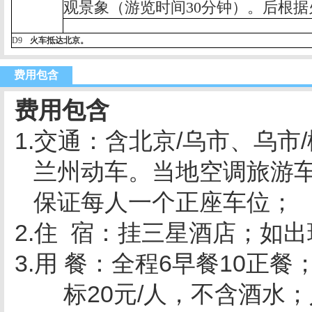
观景象（游览时间
30
分钟）。后根据
D9
火车抵达北京。
费用包含
费用包含
1.交通：含北京
/
乌市、乌市
/
兰州动车。
当地空调旅游
保证每人一个正座车位；
2.住 宿：挂三星酒店；如
3.用
餐：全程
6
早餐
10
正餐
标
20
元
/
人，不含酒水；