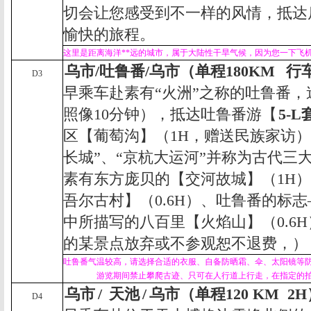
切会让您感受到不一样的风情，抵达
愉快的旅程。
这里是距离海洋**远的城市，属于大陆性干旱气候，因为您一下飞
乌市
/
吐鲁番
/
乌市（单程
180KM
行
D3
早乘车赴素有“火洲”之称的吐鲁番，
照像
10
分钟），抵达吐鲁番游【
5-L
区【葡萄沟】（
1H
，赠送民族家访）
长城”、“京杭大运河”并称为古代三
素有东方庞贝的【交河故城】（
1H
）
吾尔古村】（
0.6H
）、吐鲁番的标志
中所描写的八百里【火焰山】（
0.6H
的某景点放弃或不参观恕不退费，）
吐鲁番气温较高，请选择合适的衣服、自备防晒霜、伞、太阳镜等
游览期间禁止攀爬古迹、只可在人行道上行走，在指定的
乌市
/
天池
/
乌市（单程
120
KM
2H
D4