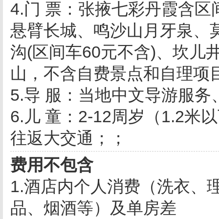
4.
门 票：张掖七彩丹霞含区
悬臂长城、鸣沙山月牙泉、
沟
(
区间车
60
元不含
)
、坎儿
山，不含自费景点和自理项
5.导
服：当地中文导游服务
6.儿 童：
2-12
周岁（
1.2
米以
往返大交通；；
费用不包含
1.酒店内个人消费（洗衣、
品、烟酒等）及单房差