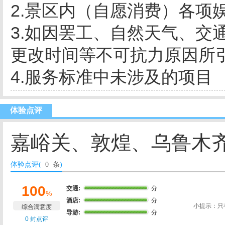
2.
景区内（自愿消费）各项
3.
如因罢工、自然天气、交
更改时间等不可抗力原因所
4.
服务标准中未涉及的项目
体验点评
嘉峪关、敦煌、乌鲁木齐
体验点评(
0 条
)
100
交通:
分
%
酒店:
分
小提示：只
综合满意度
导游:
分
0 封点评