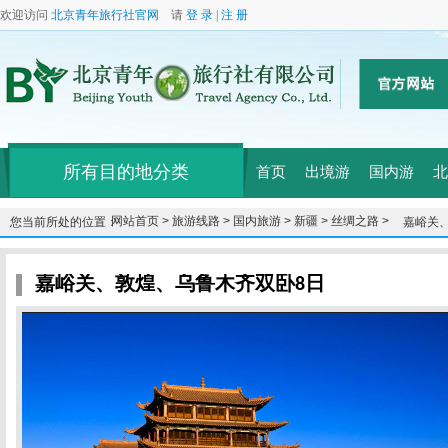
欢迎访问
北京青年旅行社官网
请
登 录
|
注 册
所有目的地分类
首页
出境游
国内游
北
网站首页 >
旅游线路 >
国内旅游 >
新疆 >
丝绸之路 >
您当前所处的位置：
嘉峪关
嘉峪关、敦煌、乌鲁木齐双卧8日