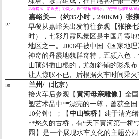
垛墙、墩台组成，在首尾各增修一座
温馨提示：沿途洗手间特少，途中请适当喝水。西宁当地
穆斯林
/
藏
嘉峪关
—
（约
35
小时，
240KM
）张
D7
早餐从嘉峪关出发前往参观
【张掖七
时），七彩丹霞风景区是中国丹霞地貌
地区之一。
2006
年被中国《国家地理》
神奇的丹霞地貌群奇特，五颜六色，
山顶斜插山根的，尤如斜铺的彩条布
让人惊叹不已。后根据火车时间乘火
兰州
/
（北京）
D8
接火车后参观【
黄河母亲雕像
】全国
塑艺术品中**漂亮的一尊，曾获全
10
分钟）；【
中山铁桥
】建于清光绪
**悠久的古桥，有“天下黄河第一桥
园
】是一个展现水车文化的主题公园