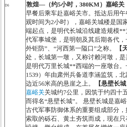
敦煌
—
（约
5
小时，
380KM
）嘉峪关
D6
早餐后乘车赴嘉峪关市。抵达后用午
观时间为
2
小时
），嘉峪关城楼是
国
端起点，是明代长城沿线建造规模**
代军事城堡，是明朝及其后期各代，
外钜防”、“河西第一隘口”之称。
【
处，长城第一墩，又称讨赖河墩，是
是明代万里长城**西端的一座墩台
1539
）年由肃州兵备道李涵监筑，北
边近
56
米高的悬崖之上。
【悬壁长城
嘉峪关
关城约
7
公里，因筑于约四十
而得名“悬壁长城”。 悬壁长城是嘉
古代军事防御体系的重要组成部分，
索取的砾石、黄土夯筑而成，现在只