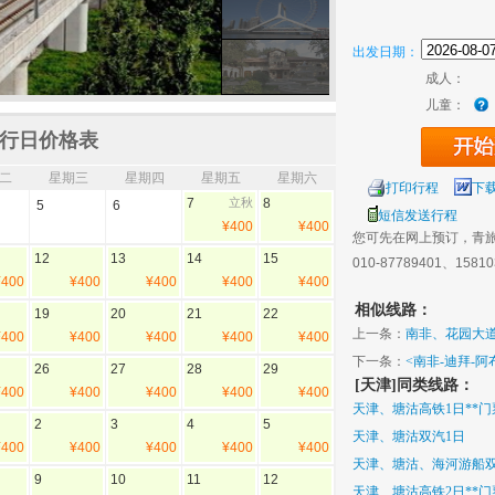
出发日期：
成人：
儿童：
行日价格表
二
星期三
星期四
星期五
星期六
打印行程
下
7
立秋
8
5
6
短信发送行程
¥400
¥400
您可先在网上预订，青
12
13
14
15
010-87789401、1581
¥400
¥400
¥400
¥400
¥400
相似线路：
19
20
21
22
上一条：
南非、花园大道
¥400
¥400
¥400
¥400
¥400
下一条：
<南非-迪拜-
26
27
28
29
[天津]同类线路：
A380
¥400
¥400
¥400
¥400
¥400
天津、塘沽高铁1日**门
2
3
4
5
天津、塘沽双汽1日
¥400
¥400
¥400
¥400
¥400
天津、塘沽、海河游船双汽
9
10
11
12
天津、塘沽高铁2日**门