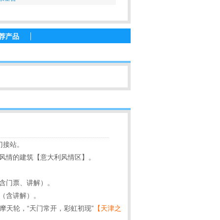
荐产品
门接站。
国风情的建筑【意大利风情区】。
含门票、讲解）。
（含讲解）。
摩天轮，“天门常开，彩虹初现”
【天津之