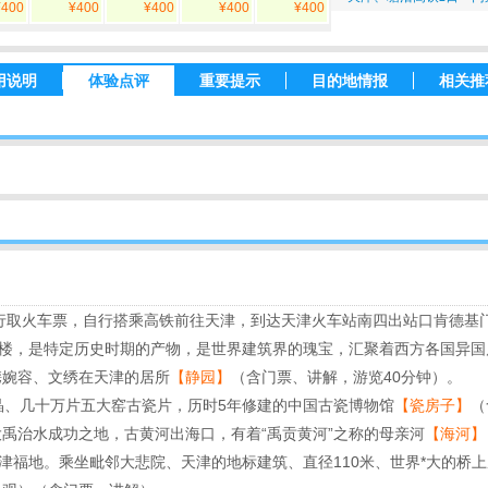
¥400
¥400
¥400
¥400
¥400
用说明
体验点评
重要提示
目的地情报
相关推
自行取火车票，自行搭乘高铁前往天津，到达天津火车站南四出站口肯德基
洋楼，是特定历史时期的产物，是世界建筑界的瑰宝，汇聚着西方各国异
携婉容、文绣在天津的居所
【静园】
（含门票、讲解，游览40分钟）。
晶、几十万片五大窑古瓷片，历时5年修建的中国古瓷博物馆
【瓷房子】
（
禹治水成功之地，古黄河出海口，有着“禹贡黄河”之称的母亲河
【海河】
津福地。乘坐毗邻大悲院、天津的地标建筑、直径110米、世界*大的桥上