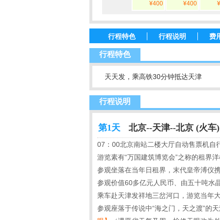
¥400
¥400
行程特色
行程说明
费
行程特色
天天发，乘高铁30分钟抵达天津
行程说明
第1天
北京--天津--北京 (火车)
07：00北京南站二楼大厅自动售票机
游览素有“万国建筑博览会”之称的租界
参观坐落在当年日租界，末代皇帝溥仪
参观价值60多亿元人民币、由五十吨水
乘车赴天津发祥地三岔河口，游览当年大
参观座落于传说中“海之门，天之渡”的天