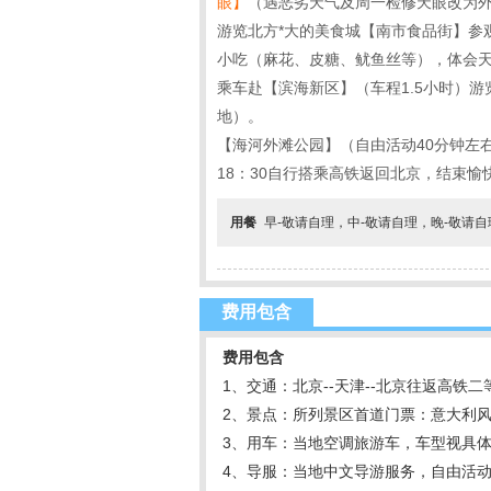
眼】
（遇恶劣天气及周一检修天眼改为
游览北方*大的美食城【南市食品街】参
小吃（麻花、皮糖、鱿鱼丝等），体会
乘车赴【滨海新区】（车程1.5小时）
地）。
【海河外滩公园】（自由活动40分钟左
18：30自行搭乘高铁返回北京，结束
用餐
早-敬请自理，中-敬请自理，晚-敬请
费用包含
费用包含
1、交通：北京--天津--北京往返高铁二
2、景点：所列景区首道门票：意大利
3、用车：当地空调旅游车，车型视具
4、导服：当地中文导游服务，自由活