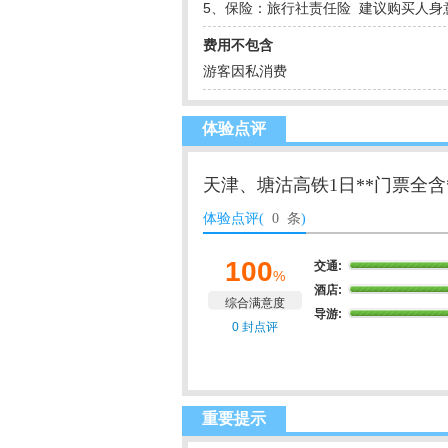
5、保险：旅行社责任险 建议购买人身
费用不包含
游客因私消费
体验点评
天津、塘沽高铁1日**门票全含
体验点评(
0 条
)
100
交通:
%
酒店:
综合满意度
导游:
0 封点评
重要提示