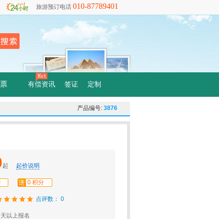
010-87789401
旅游预订电话
票
有偿资讯
签证
定制
产品编号:
3876
0
起
起价说明
分
0 积分
点评数： 0
1天以上报名