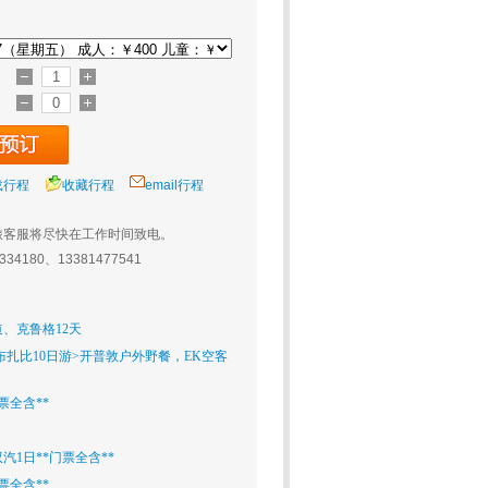
载行程
收藏行程
email行程
旅客服将尽快在工作时间致电。
0334180、13381477541
、克鲁格12天
阿布扎比10日游>开普敦户外野餐，EK空客
票全含**
1日**门票全含**
票全含**