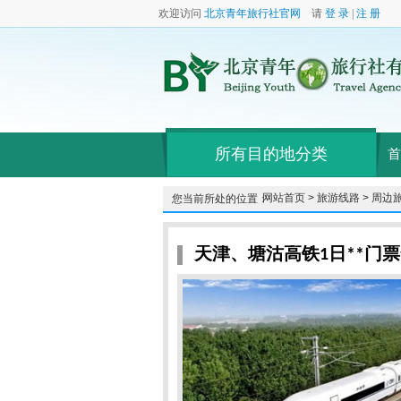
欢迎访问
北京青年旅行社官网
请
登 录
|
注 册
所有目的地分类
首
网站首页 >
旅游线路 >
周边旅
您当前所处的位置：
天津、塘沽高铁1日**门票