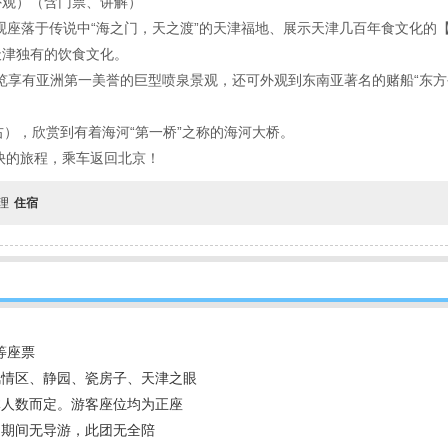
外观）（含门票、讲解）
观座落于传说中“海之门，天之渡”的天津福地、展示天津几百年食文化的
天津独有的饮食文化。
游览享有亚洲第一美誉的巨型喷泉景观，还可外观到东南亚著名的赌船“东
右），欣赏到有着海河“第一桥”之称的海河大桥。
愉快的旅程，乘车返回北京！
自理
住宿
等座票
风情区、静园、瓷房子、天津之眼
体人数而定。游客座位均为正座
动期间无导游，此团无全陪