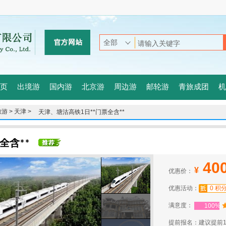
页
出境游
国内游
北京游
周边游
邮轮游
青旅成团
机
游 >
天津 >
天津、塘沽高铁1日**门票全含**
全含**
40
¥
优惠价：
优惠活动：
0 积
满意度：
100%
提前报名：建议提前