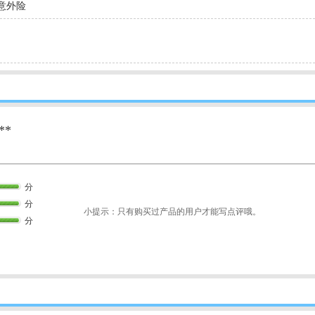
意外险
**
分
分
小提示：只有购买过产品的用户才能写点评哦。
分