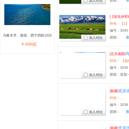
团期：
加入对比
[【初见伊犁
音布鲁克双
编号：
3040
乌鲁木齐、敦煌、西宁四卧10日
团期：
加入对比
￥
4680
起
乌
[北京成团]
编号：
3039
团期：星期一
加入对比
北京
[新疆]
特色：...
编号：
3038
团期：
加入对比
北京
[新疆]