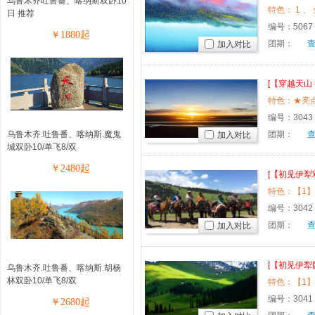
乌鲁木齐吐鲁番、喀纳斯双卧10
日 推荐
编号：
5067
￥
1880
起
团期：
加入对比
[【穿越天山
音布鲁克 
编号：
3043
乌鲁木齐.吐鲁番、喀纳斯.魔鬼
团期：
加入对比
城双卧10/单飞8/双
￥
2480
起
[【初见伊犁
飞7日
编号：
3042
团期：
加入对比
[【初见伊犁
乌鲁木齐.吐鲁番、喀纳斯.胡杨
飞8日
林双卧10/单飞8/双
编号：
3041
￥
2680
起