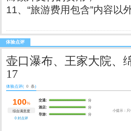
11、“旅游费用包含”内容以
体验点评
壶口瀑布、王家大院、绵
17
体验点评(
0 条
)
100
交通:
分
%
酒店:
分
小提示：只
综合满意度
导游:
分
0 封点评