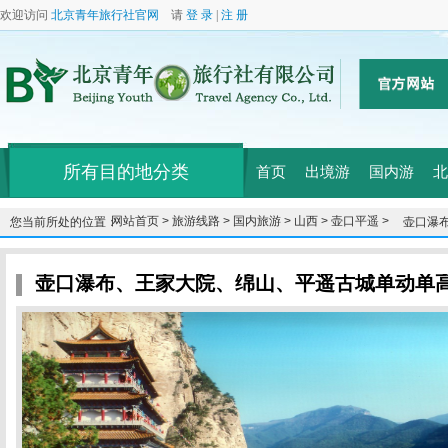
欢迎访问
北京青年旅行社官网
请
登 录
|
注 册
所有目的地分类
首页
出境游
国内游
北
网站首页 >
旅游线路 >
国内旅游 >
山西 >
壶口平遥 >
您当前所处的位置：
壶口瀑布
17
壶口瀑布、王家大院、绵山、平遥古城单动单高3