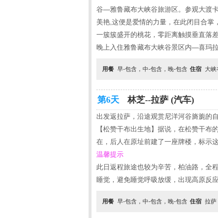
谷—雅鲁藏布大峡谷旅游区。参观大渡卡
美艳,这便是爱情的力量，在此闭目合掌
一簇簇盛开的桃花，零距离触摸垂直落差接
晚上入住雅鲁藏布大峡谷景区内—喜玛
用餐
早-包含，中-包含，晚-包含
住宿
大峡
第6天
林芝--拉萨 (汽车)
出发返拉萨，沿途观赏尼洋河谷旖旎的自
【松赞干布出生地】据说，在松赞干布
在，后人在原址前建了一座牌楼，标示
温馨提示
此日返程旅途也较为辛苦，柏油路，全程
睡觉，避免睡觉呼吸放缓，出现高原反
用餐
早-包含，中-包含，晚-包含
住宿
拉萨