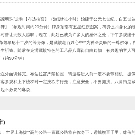
“高原明珠”之称【布达拉宫】（游览约1小时）始建于公元七世纪，自五世
碑】（参观时间约20分钟）碑身顶部有五星红旗图案，碑身是抽象化的珠穆
时曾让无数人感叹，现在，此处已成为许多人的感怀之处，下午参观建于
释迦牟尼十二岁的等身像，是藏族老百姓心中**为神圣灵验的一尊佛像，
众生祈祷。随后在充满藏族特色的工艺品八廓街自由购物，有兴趣的客人
演
（约90分钟）
能在外面讲解完。布达拉宫严禁拍照，请游客进入前一定不要带相机、摄
游客参观和上下楼梯时一定按秩序行走，注意安全，不要拥挤。八角街是
引起不必要的麻烦。
车)
山口，世界上海拔**高的公路—青藏公路将在你身下，远眺横亘千里，雄伟