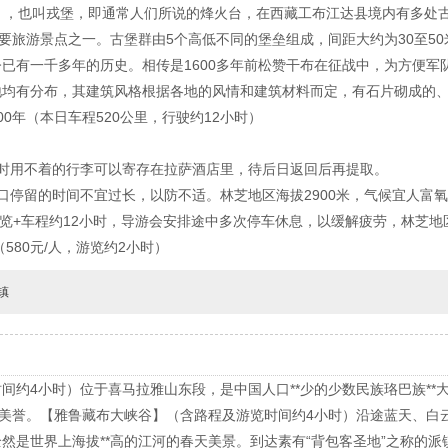
），也叫戎堡，即通常人们所说的烽火台，在西藏工布江达县境内有多处古
重要旅游景点之一。古堡群由5个高低不同的堡垒组成，间距大约为30至5
已有一千多年的历史。相传是1600多年前松赞干布在征战中，为方便军
地均有分布，其建筑风格根据各地的风情和建筑材料而定，有石片砌成的
0年（本日车程520公里，行驶约12小时）
时用不着的行李可以寄存在拉萨酒店里，待后日返回后再提取。
口停留的时间不宜过长，以防不适。林芝地区海拔2900米，气候宜人富
游览+车程约12小时，导游会安排途中多次停车休息，以缓解疲劳，林芝地区
580元/人，游览约2小时）
镇
间约4小时）位于喜马拉雅山东段，是中国人口**少的少数民族珞巴族**
之美誉。【雅鲁藏布大峡谷】（含路程及游览时间约4小时）沿途蓝天、白
然是世界上海拔**高的江河的春天美景。到达素有“背包客圣地”之称的派