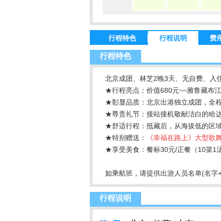
行程特色
行程说明
费
行程特色
北京成团、林芝2晚3天、无自费、入住
★行程亮点：价值680元~~雅鲁藏布
★彰显品质：北京出港独立成团，全程
★尊贵礼节：接站接机敬献洁白的哈达
★舒适行程：抵藏后，从海拔低的区
★特别赠送：
《幸福在路上》大型歌
★享受美食：餐标30元/正餐（10菜
如乘航班，请提供出游人员名单(名字+身
行程说明