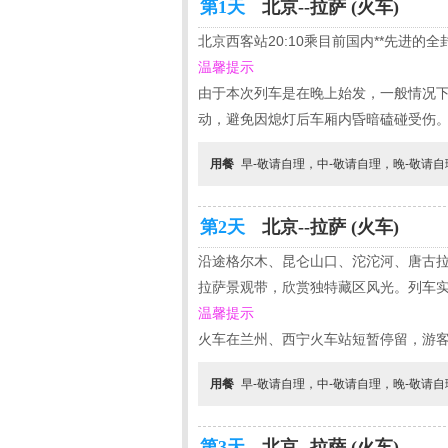
第1天
北京--拉萨 (火车)
北京西客站20:10乘目前国内**先进的全
温馨提示
由于本次列车是在晚上始发，一般情况下
动，避免因熄灯后车厢内昏暗磕碰受伤
用餐
早-敬请自理，中-敬请自理，晚-敬请
第2天
北京--拉萨 (火车)
沿途格尔木、昆仑山口、沱沱河、唐古
拉萨景观带，欣赏独特藏区风光。列车实
温馨提示
火车在兰州、西宁火车站短暂停留，游
用餐
早-敬请自理，中-敬请自理，晚-敬请
第3天
北京--拉萨 (火车)