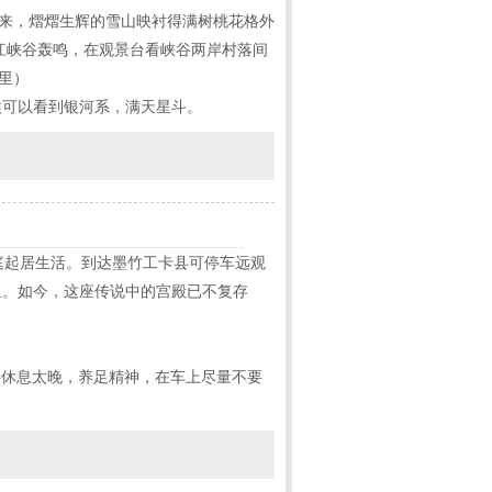
出来，熠熠生辉的雪山映衬得满树桃花格外
江峡谷轰鸣，在观景台看峡谷两岸村落间
公里）
候可以看到银河系，满天星斗。
庭起居生活。到达墨竹工卡县可停车远观
里。如今，这座传说中的宫殿已不复存
要休息太晚，养足精神，在车上尽量不要