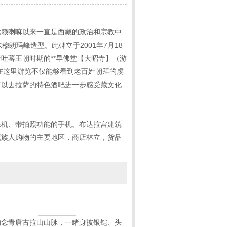
达赖喇嘛以来一直是西藏的政治和宗教中
朗玛峰造型。此碑立于2001年7月18
吐蕃王朝时期的**早佛堂【大昭寺】（游
在这里游览不仅能够看到老百姓朝拜的虔
可以去拉萨的特色酒吧进一步感受藏文化
像机、带拍照功能的手机。布达拉宫建筑
藏族人购物的主要地区，商店林立，货品
的念青唐古拉山山脉，一睹身披银铠、头