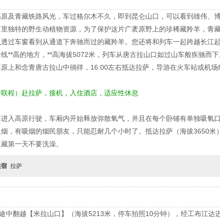
高原及青藏铁路风光，车过格尔木不久，即到昆仑山口，可以看到雄伟、
西里独特的野生动植物资源，为了保护这片广袤原野上的珍稀藏羚羊，青
以透过车窗看到从通道下奔驰而过的藏羚羊。您还将和列车一起跨越长江
线**高的地方，**高海拔5072米，列车从唐古拉山口如过山车般疾驰而
原上和念青唐古拉山中徜徉，16:00左右抵达拉萨，导游在火车站或机
转联程）赴拉萨，接机，入住酒店，适应性休息
车进入高原行驶，车厢内开始释放弥散氧气，并且在每个卧铺有单独吸氧
烟，有吸烟的烟民朋友，只能忍耐几个小时了。抵达拉萨（海拔3650米
入藏第一天不要洗澡。
住宿
拉萨
，途中翻越【米拉山口】（海拔5213米，停车拍照10分钟），经工布江