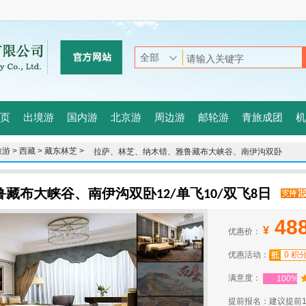
页
出境游
国内游
北京游
周边游
邮轮游
青旅成团
机
游 >
西藏 >
藏东林芝 >
拉萨、林芝、纳木错、雅鲁藏布大峡谷、南伊沟双卧
12/单飞10/双飞8日
藏布大峡谷、南伊沟双卧12/单飞10/双飞8日
48
¥
优惠价：
优惠活动：
0 积
满意度：
100%
提前报名：建议提前1