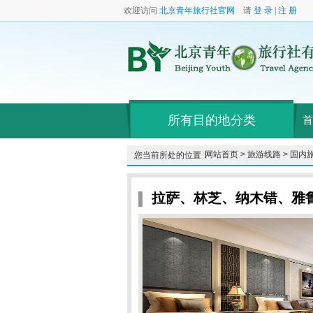
欢迎访问
北京青年旅行社官网
请
登 录
|
注 册
所有目的地分类
首
网站首页 >
旅游线路 >
国内旅
您当前所处的位置：
拉萨、林芝、纳木错、雅鲁