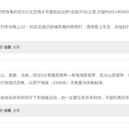
封闭有氧列车Z21次空调火车硬卧赴拉萨(全程3761公里,行驶约43小时40分
列车在晚上22：00左右熄灭卧铺车厢内照明灯，请游客上车后，存放好
。
自理
住宿
火车
拉山、那曲、当雄，经过5大青藏景观带—青海湖景观带、昆仑山景观带、
行弥漫式供氧，以西宁海拔（2300米）含氧量为供氧标准。
客按各站停车时间可下车稍做活动，但一定要注意开车时间，不能到离列
自理
住宿
火车