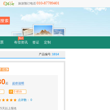
010-87789401
旅游预订电话
票
有偿资讯
签证
定制
产品编号:
1014
80
起
起价说明
分
0 积分
点评数： 0
5天以上报名