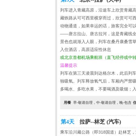
列车进入青藏高原，沿途车上欣赏青藏
藏铁路从可可西里横穿而过，欣赏可可
动物通道，如果幸运的话，旅客完全可
——唐古拉山、唐古拉河，这是青藏线全
景色也就渐入人眼，列车在桑丹康桑雪草
入住酒店，高原适应性休息
或北京首都机场乘航班（直飞经停或中
温馨提示
列车在第三天凌晨到达格尔木，此后列
独吸氧。列车释放氧气后，车厢内严禁吸
多喝水、多吃水果，不要喝酒及吸烟；
用餐
早-敬请自理，中-敬请自理，晚-包含
第4天
拉萨--林芝 (汽车)
乘车沿川藏公路（即318国道）赴林芝