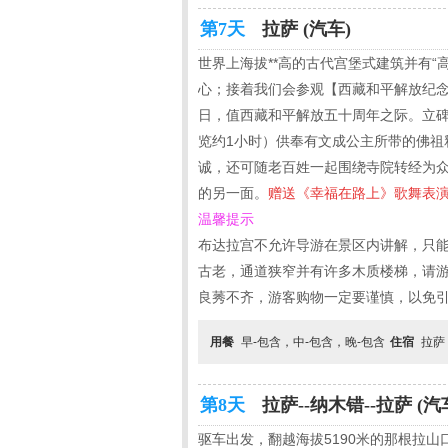
第7天
拉萨 (汽车)
世界上海拔**高的古代宫堡式建筑并有
心；接着我们会参观【西藏和平解放纪念
日，值西藏和平解放五十周年之际。立碑
览约1小时）供奉有文成公主所带的佛祖
诚，还可随老百姓一起围绕寺院转经为
的另一面。
赠送《幸福在路上》歌舞表
温馨提示
布达拉宫不允许导游在景区内讲解，只
古老，通道狭窄并有许多木质楼梯，请
良莠不齐，游客购物一定要谨慎，以免
用餐
早-包含，中-包含，晚-包含
住宿
拉萨
第8天
拉萨--纳木错--拉萨 (汽
驱车出发，翻越海拔5190米的那根拉