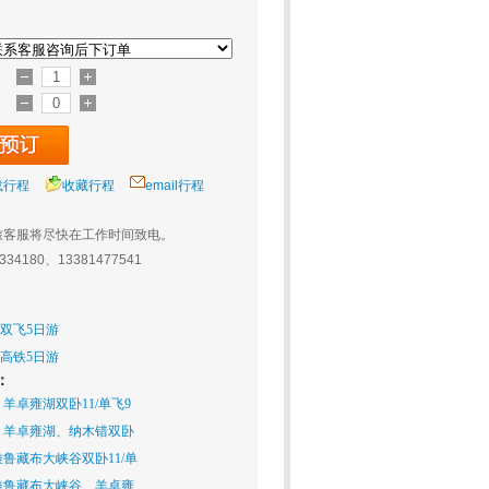
载行程
收藏行程
email行程
旅客服将尽快在工作时间致电。
0334180、13381477541
 双飞5日游
 高铁5日游
：
羊卓雍湖双卧11/单飞9
、羊卓雍湖、纳木错双卧
鲁藏布大峡谷双卧11/单
雅鲁藏布大峡谷、羊卓雍