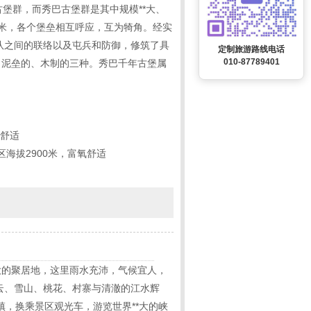
堡群，而秀巴古堡群是其中规模**大、
0米，各个堡垒相互呼应，互为犄角。经实
队之间的联络以及屯兵和防御，修筑了具
定制旅游路线电话
010-87789401
、泥垒的、木制的三种。秀巴千年古堡属
氧舒适
海拔2900米，富氧舒适
大的聚居地，这里雨水充沛，气候宜人，
云、雪山、桃花、村寨与清澈的江水辉
镇，换乘景区观光车，游览世界**大的峡