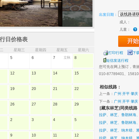
出发日期：
成人：
儿童：
行日价格表
二
星期三
星期四
星期五
星期六
打印行程
下
5
6
7
立秋
8
短信发送行程
您可先在网上预订，青
12
13
14
15
010-87789401、1581
相似线路：
19
20
21
22
上一条：
广州 开平 肇庆
下一条：
广州 开平 肇庆
26
27
28
29
[藏东林芝]同类线路
拉萨、林芝、鲁朗林海、
2
3
4
5
拉萨、林芝、鲁朗林海
拉萨、林芝、纳木错、雅
9
10
11
12
拉萨、林芝、纳木错、