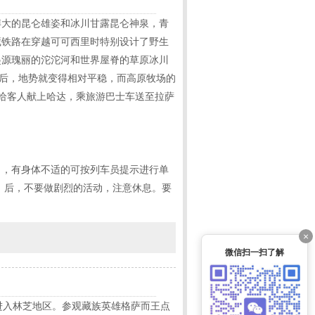
博大的昆仑雄姿和冰川甘露昆仑神泉，青
藏铁路在穿越可可西里时特别设计了野生
起源瑰丽的沱沱河和世界屋脊的草原冰川
下后，地势就变得相对平稳，而高原牧场的
场给客人献上哈达，乘旅游巴士车送至拉萨
口，有身体不适的可按列车员提示进行单
）后，不要做剧烈的活动，注意休息。要
×
微信扫一扫了解
达进入林芝地区。参观藏族英雄格萨而王点