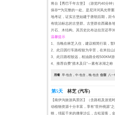
将台【秀巴千年古堡】（游览约40分钟
保存**为完整的一处。是尼洋河风光带
地考证，证实古堡始建于唐朝后期，距今
有统治标志的古堡群。古堡群在西藏各
片石、木结构。其历史比布达拉宫还早30
温馨提示
1、当晚在林芝入住，建议精简行装，暂
2、此日因行车路程较为辛苦，在米拉山
3、此日路程较远，柏油路全程500KM
4、推荐自费“措木及日”—素有冰湖之称（
用餐
早-包含，中-包含，晚-包含
住宿
八一
第5天
林芝 (汽车)
【南伊沟旅游风景区】（含路程及游览时
动植物资源十分丰富，享有“世外桃源”
映，绵延千米的佛掌沙丘，古松迎客，全