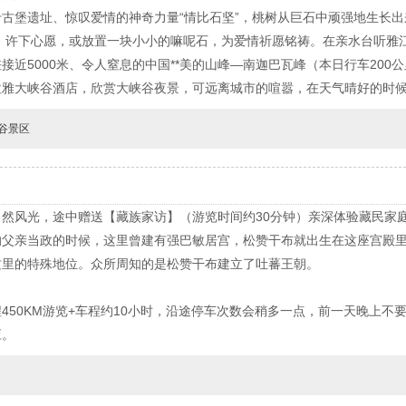
古堡遗址、惊叹爱情的神奇力量“情比石坚”，桃树从巨石中顽强地生长
，许下心愿，或放置一块小小的嘛呢石，为爱情祈愿铭祷。在亲水台听雅
近5000米、令人窒息的中国**美的山峰—南迦巴瓦峰（本日行车200
拉雅大峡谷酒店，欣赏大峡谷夜景，可远离城市的喧嚣，在天气晴好的时
谷景区
然风光，途中赠送【藏族家访】（游览时间约30分钟）亲深体验藏民家
的父亲当政的时候，这里曾建有强巴敏居宫，松赞干布就出生在这座宫殿
这里的特殊地位。众所周知的是松赞干布建立了吐蕃王朝。
450KM游览+车程约10小时，沿途停车次数会稍多一点，前一天晚上不
应。