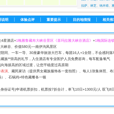
拉萨、林芝、纳木错、
用说明
体验点评
重要提示
目的地情报
相关推
4星酒店+
1晚雅鲁藏布大峡谷景区《喜玛拉雅大峡谷酒店》
+
1晚国际连
江大峡谷、价值580元~~南伊沟风景区
陪同、一车一导、30座豪华旅游大巴车，每团16人+1全陪，不会感到
藏族**崇高的礼节，入住酒店有专业医护人员免费咨询，每车配备氧气
域向海拔高的区域过渡，让您平稳度过高原期
舞表演
、藏民家访（提供男女藏族服饰各一套拍照）、每人1张集体照、布
1汤）、石锅鸡+特色藏餐各一顿
份证号)申请机票折扣，机票按7折合计，单飞10日+1300元/人 双飞8日