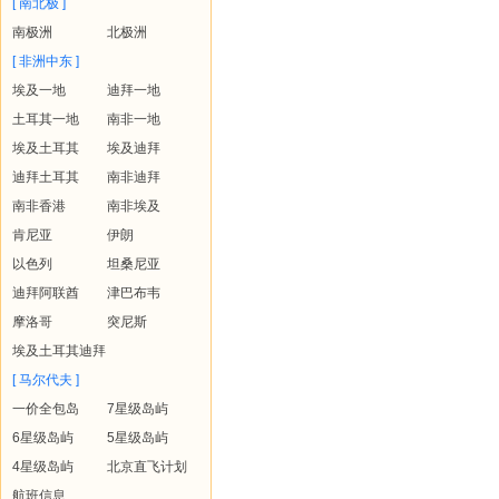
[ 南北极 ]
南极洲
北极洲
[ 非洲中东 ]
埃及一地
迪拜一地
土耳其一地
南非一地
埃及土耳其
埃及迪拜
迪拜土耳其
南非迪拜
南非香港
南非埃及
肯尼亚
伊朗
以色列
坦桑尼亚
迪拜阿联酋
津巴布韦
摩洛哥
突尼斯
埃及土耳其迪拜
[ 马尔代夫 ]
一价全包岛
7星级岛屿
6星级岛屿
5星级岛屿
4星级岛屿
北京直飞计划
航班信息