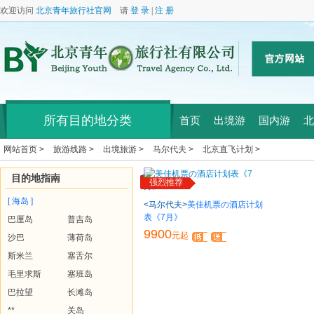
欢迎访问
北京青年旅行社官网
请
登 录
|
注 册
所有目的地分类
首页
出境游
国内游
北
网站首页 >
旅游线路 >
出境旅游 >
马尔代夫 >
北京直飞计划 >
目的地指南
强烈推荐
[ 海岛 ]
<马尔代夫>
美佳机票の酒店计划
表《7月》
巴厘岛
普吉岛
9900
元起
沙巴
薄荷岛
斯米兰
塞舌尔
毛里求斯
塞班岛
巴拉望
长滩岛
**
关岛