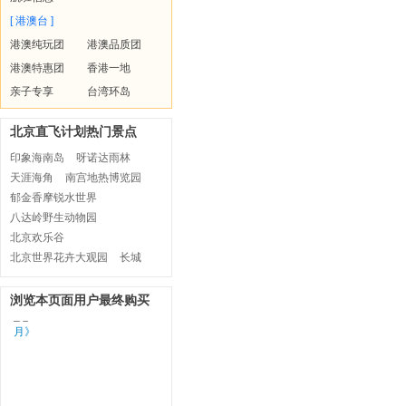
[ 港澳台 ]
港澳纯玩团
港澳品质团
港澳特惠团
香港一地
亲子专享
台湾环岛
北京直飞计划热门景点
印象海南岛
呀诺达雨林
天涯海角
南宫地热博览园
郁金香摩锐水世界
八达岭野生动物园
北京欢乐谷
北京世界花卉大观园
长城
浏览本页面用户最终购买