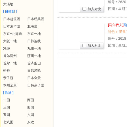
编号：
2620
大溪地
团期：星期二
加入对比
[ 日韩朝 ]
日本超值团
日本经典团
[马尔代夫]
日本豪华团
北海道
东京+北海道
东京一地
编号：
2618
大阪一地
日韩连线
团期：星期
加入对比
冲绳
九州一地
首尔济州
济州一地
首尔一地
首济釜山
朝鲜
日韩游轮
亲子游
日本全景
本州全景
日韩亲子团
[ 欧洲 ]
一国
两国
三国
四国
五国
六国
七八国
东欧