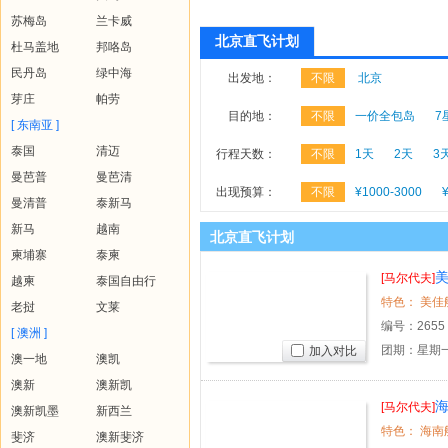
苏梅岛
兰卡威
北京直飞计划
杜马盖地
邦咯岛
民丹岛
绿中海
出发地：
不限
北京
芽庄
帕劳
目的地：
不限
一价全包岛
7
[ 东南亚 ]
泰国
清迈
行程天数：
不限
1天
2天
3
曼芭普
曼芭清
出现预算：
不限
¥1000-3000
曼清普
泰新马
新马
越南
北京直飞计划
柬埔寨
泰柬
[马尔代夫]
越柬
泰国自由行
老挝
文莱
编号：
2655
[ 澳洲 ]
团期：星期一
加入对比
澳一地
澳凯
澳新
澳新凯
[马尔代夫]
澳新凯墨
新西兰
斐济
澳新斐济