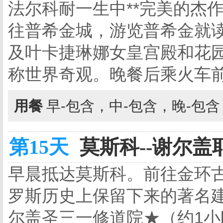
法尔科耐一生中**完美的杰
往普希金城，游览普希金就
及叶卡捷琳娜女皇宫殿和花
称世界奇观。晚餐后乘火车
用餐
早-包含，中-包含，晚-包
第15天
莫斯科--谢尔盖耶
早晨抵达莫斯科。前往金环古
罗斯历史上保留下来的著名
尔盖圣三一修道院★（约1