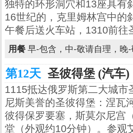
独特的环形洞穴和13座具有
16世纪的，克里姆林宫中的
午餐后送火车站，1310前往
用餐
早-包含，中-敬请自理，晚
第12天
圣彼得堡 (汽车)
1115抵达俄罗斯第二大城
尼斯美誉的圣彼得堡：涅瓦河
彼得保罗要塞，斯莫尔尼宫（
堂（外观约10分钟）。参观