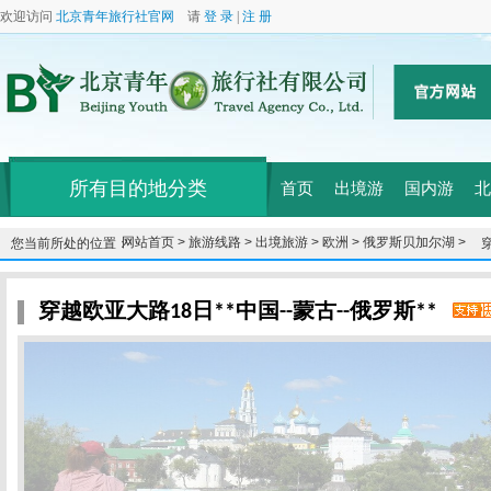
欢迎访问
北京青年旅行社官网
请
登 录
|
注 册
所有目的地分类
首页
出境游
国内游
北
网站首页 >
旅游线路 >
出境旅游 >
欧洲 >
俄罗斯贝加尔湖 >
您当前所处的位置：
穿越欧亚大路18日**中国--蒙古--俄罗斯**