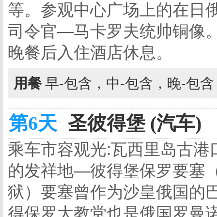
等。参观中心广场上的在日
司令官—马卡罗夫统帅铜像
晚餐后入住酒店休息。
用餐
早-包含，中-包含，晚-包
第6天
圣彼得堡 (汽车)
乘车市容观光:瓦西里岛古港口
的发祥地—彼得堡保罗要塞（
狱）要塞曾作为沙皇俄国的
得保罗大教堂也是俄国罗曼