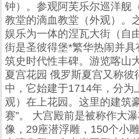
钟）。参观阿芙乐尔巡洋舰
教堂的滴血教堂（外观）。
娱乐为一体的涅瓦大街（自
街是圣彼得堡*繁华热闹并具
筑史时代性丰碑。游览喀山
夏宫花园 俄罗斯夏宫又称彼
中，它始建于1714年，分
观）在上花园。这里的建筑豪
赛”。 大宫殿前是被称作大
像，29座潜浮雕，150个小