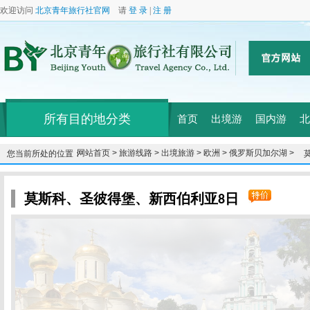
欢迎访问
北京青年旅行社官网
请
登 录
|
注 册
所有目的地分类
首页
出境游
国内游
北
网站首页 >
旅游线路 >
出境旅游 >
欧洲 >
俄罗斯贝加尔湖 >
您当前所处的位置：
莫斯科、圣彼得堡、新西伯利亚8日