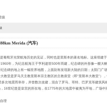
星级
级
8km Merida (汽车)
，既是葡萄牙光荣航海历史的见证，同时也是里斯本的著名地标。这座塔建于
1960年，为纪念航海王子亨利逝世500年而建，纪念碑的外形像一艘大
。纪念碑的地上有一幅世界地图，上面刻有发现新大陆的日期；太阳门广
大教堂是罗马天主教里斯本宗主教区的主教座堂（即“里斯本大教堂”），
历经多次地震而幸存，并曾数次改建，混合了罗马、哥特、巴罗克等建筑风
，16世纪曾是皇宫的所在地，在1775年的大地震中被夷为平地，广场中
餐自理