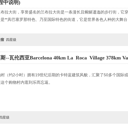
行程中说明)
兰布拉大街，享誉盛名的兰布拉大街是一条漫长且蜿蜒逶迤的步行街，它
是**具巴塞罗那特色、乃至国际特色的街道，它是世界各色人种的大舞
住宿
四星级
伦西亚Barcelona 40km La Roca Village 378km Val
age名牌购物村（约2小时）拥有19世纪后期的卡特蓝建筑风貌，汇聚了50多
在这个购物村内逛到乐而忘返。
四星级