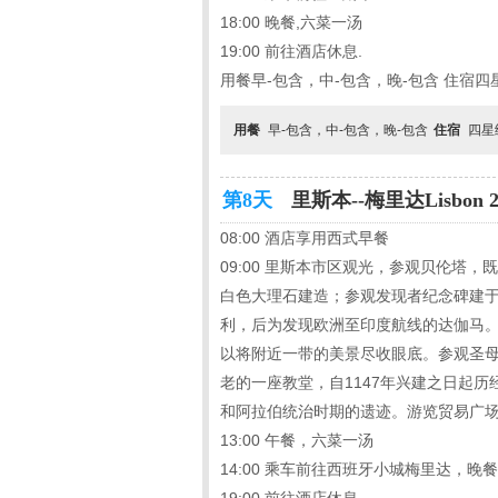
18:00 晚餐,六菜一汤
19:00 前往酒店休息.
用餐早-包含，中-包含，晚-包含 住宿四
用餐
早-包含，中-包含，晚-包含
住宿
四星
第8天
里斯本--梅里达Lisbon 28
08:00 酒店享用西式早餐
09:00 里斯本市区观光，参观贝伦塔
白色大理石建造；参观发现者纪念碑建于
利，后为发现欧洲至印度航线的达伽马
以将附近一带的美景尽收眼底。参观圣母
老的一座教堂，自1147年兴建之日起
和阿拉伯统治时期的遗迹。游览贸易广场
13:00 午餐，六菜一汤
14:00 乘车前往西班牙小城梅里达，晚