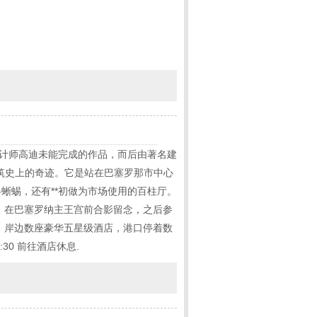
建筑设计师高迪未能完成的作品，而后由著名建
筑史上的奇迹。它是站在巴塞罗那市中心
-蜥蜴，还有**初做为市场使用的百柱厅。
游览，在巴塞罗纳主王宫前合影留念，之后参
，岸边数座豪华五星级酒店，港口停着数
30 前往酒店休息.