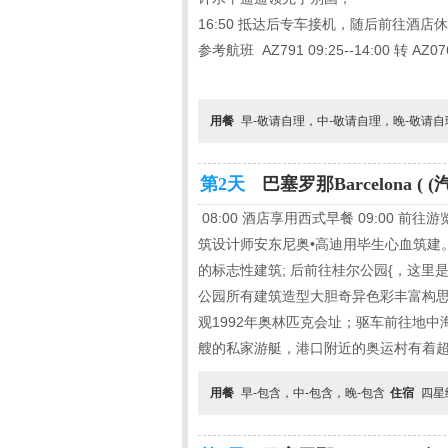
16:50 抵达后专车接机，随后前往酒店
参考航班 AZ791 09:25--14:00 转 AZ076 
用餐
早-敬请自理，中-敬请自理，晚-敬请
第2天
巴塞罗那Barcelona ( (
08:00 酒店享用西式早餐 09:00
筑设计师安东尼奥•高迪用毕生心血筑建
的标志性建筑; 后前往桂尔公园{，这里
公园所有建筑造型大胆奇异色彩丰富构思巧
观1992年奥林匹克会址；驱车前往地
艘的私家游艇，港口附近的奥运村有着超过2
用餐
早-包含，中-包含，晚-包含
住宿
四星