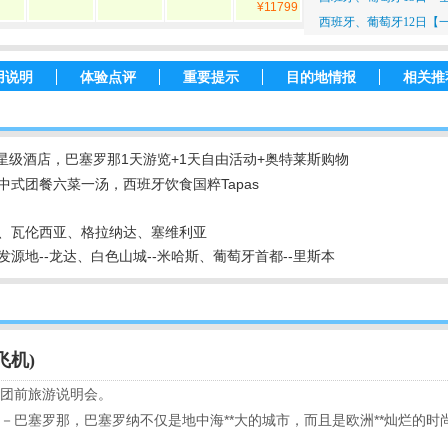
¥11799
西班牙、葡萄牙12日【
用说明
体验点评
重要提示
目的地情报
相关推
星级酒店，巴塞罗那1天游览+1天自由活动+奥特莱斯购物
式团餐六菜一汤，西班牙饮食国粹Tapas
那、瓦伦西亚、格拉纳达、塞维利亚
发源地--龙达、白色山城--米哈斯、葡萄牙首都--里斯本
飞机)
出团前旅游说明会。
城市－巴塞罗那，巴塞罗纳不仅是地中海**大的城市，而且是欧洲**灿烂的