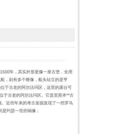
1500年，其实外形更像一座古堡，全用
帆船，刻有多个雕像，船头站立的是亨
场位于古老的阿尔法玛区，这里的露台可
位于古老的阿尔法玛区。它是里斯本**古
格。近些年来的考古发掘发现了一些罗马
间是约瑟一世的铜像；