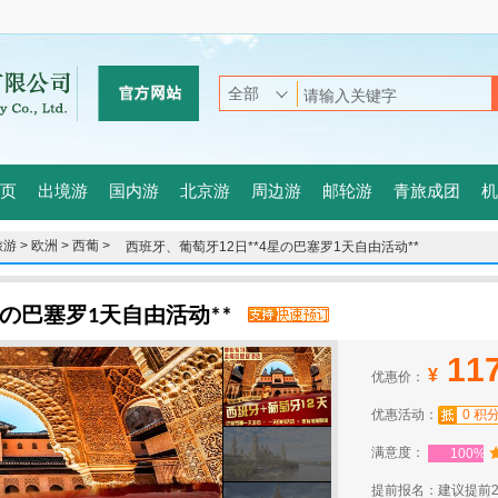
页
出境游
国内游
北京游
周边游
邮轮游
青旅成团
机
游 >
欧洲 >
西葡 >
西班牙、葡萄牙12日**4星の巴塞罗1天自由活动**
星の巴塞罗1天自由活动**
11
¥
优惠价：
优惠活动：
0 积
满意度：
100%
提前报名：建议提前2