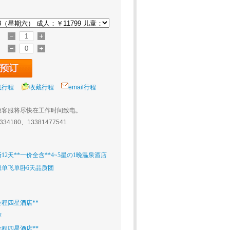
载行程
收藏行程
email行程
旅客服将尽快在工作时间致电。
0334180、13381477541
2天**一价全含**4~5星の1晚温泉酒店
疆单飞单卧6天品质团
全程四星酒店**
荐
全程四星酒店**