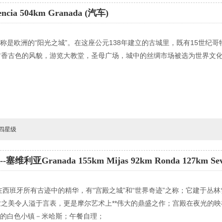
ia 504km Granada (汽车)
，号称是欧洲的“阳光之城”。在这座公元138年建立的古城里，既有15世纪
古香古色的风貌，游览大教堂，圣母广场，城中的丝绸市场被选为世界文
四星级
利亚Granada 155km Mijas 92km Ronda 127km Sevi
留存在西班牙所有古迹中的精华，有“宫殿之城”和“世界奇迹”之称；它建于
之美令人溢于言表，更是摩尔艺术上**伟大的鼎盛之作；宫殿在夜光的
中海的白色小镇－米哈斯；午餐自理；