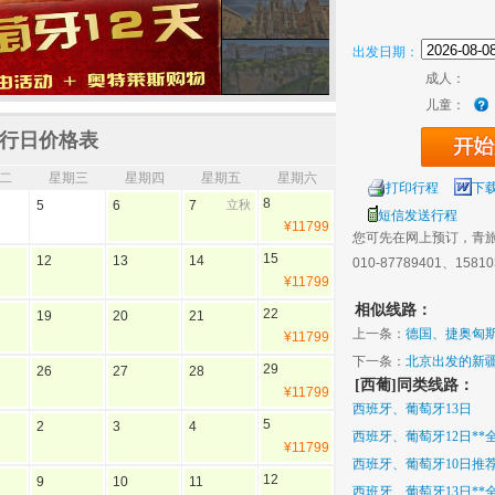
出发日期：
成人：
儿童：
行日价格表
二
星期三
星期四
星期五
星期六
打印行程
下
8
5
6
7
立秋
短信发送行程
¥11799
您可先在网上预订，青
15
12
13
14
010-87789401、1581
¥11799
相似线路：
22
19
20
21
上一条：
德国、捷奥匈斯1
¥11799
下一条：
北京出发的新
29
26
27
28
[西葡]同类线路：
¥11799
西班牙、葡萄牙13日
5
2
3
4
西班牙、葡萄牙12日**
¥11799
西班牙、葡萄牙10日推
12
9
10
11
西班牙、葡萄牙13日**