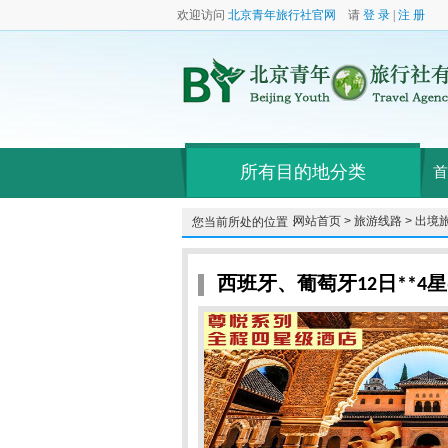
欢迎访问
北京青年旅行社官网
请
登 录
|
注 册
所有目的地分类
首
网站首页 >
旅游线路 >
出境旅
您当前所处的位置：
西班牙、葡萄牙12日**4