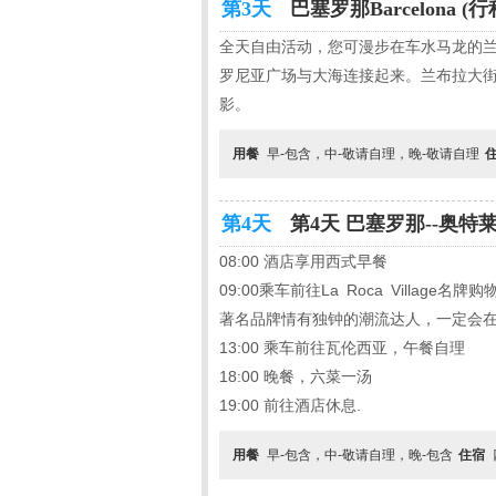
第3天
巴塞罗那Barcelona (
全天自由活动，您可漫步在车水马龙的
罗尼亚广场与大海连接起来。兰布拉大街
影。
用餐
早-包含，中-敬请自理，晚-敬请自理
第4天
第4天 巴塞罗那--奥特莱斯--瓦
08:00 酒店享用西式早餐
09:00乘车前往La Roca Vill
著名品牌情有独钟的潮流达人，一定会
13:00 乘车前往瓦伦西亚，午餐自理
18:00 晚餐，六菜一汤
19:00 前往酒店休息.
用餐
早-包含，中-敬请自理，晚-包含
住宿