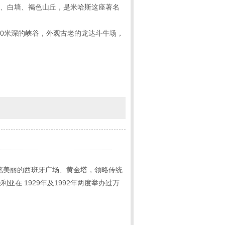
天、白墙、褐色山丘，是米哈斯这座著名
100米深的峡谷，外观古老的龙达斗牛场，
游览美丽的西班牙广场、黄金塔，领略传统
在 1929年及1992年两度举办过万