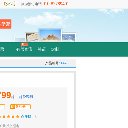
010-87789401
旅游预订电话
票
有偿资讯
签证
定制
产品编号:
1478
799
起
起价说明
分
0 积分
点评数： 0
0天以上报名