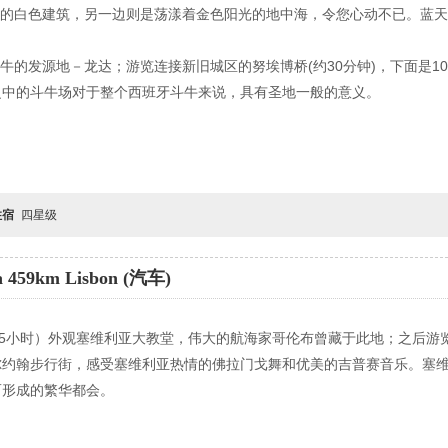
清一色的白色建筑，另一边则是荡漾着金色阳光的地中海，令您心动不已。蓝
牙斗牛的发源地－龙达；游览连接新旧城区的努埃博桥(约30分钟)，下面是
之中的斗牛场对于整个西班牙斗牛来说，具有圣地一般的意义。
住宿
四星级
459km Lisbon (汽车)
约1.5小时）外观塞维利亚大教堂，伟大的航海家哥伦布曾藏于此地；之后
约翰步行街，感受塞维利亚热情的佛拉门戈舞和优美的吉普赛音乐。塞维利亚
而形成的繁华都会。