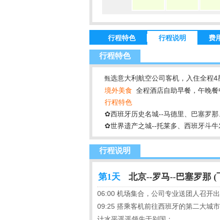
行程特色
行程说明
费
行程特色
选意大利航空公司客机，入住全程4
甄
境外美食
全程酒店自助早餐，午晚餐中
行程特色
✿西班牙历史名城--马德里、巴塞罗
✿世界遗产之城--托莱多、西班牙斗牛
行程说明
第1天
北京--罗马--巴塞罗那 (
06:00 机场集合，公司专业送团人召开
09:25 搭乘客机前往西班牙的第二大
计水平遥遥领先于别国；