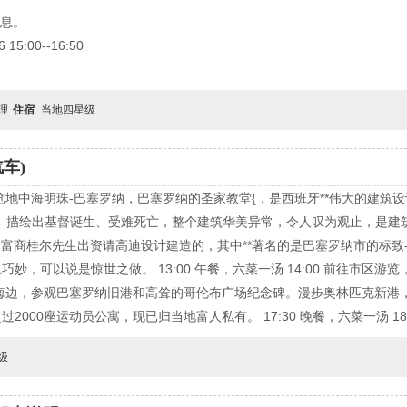
休息。
15:00--16:50
自理
住宿
当地四星级
汽车)
 前往游览地中海明珠-巴塞罗纳，巴塞罗纳的圣家教堂{，是西班牙**伟大的
。描绘出基督诞生、受难死亡，整个建筑华美异常，令人叹为观止，是建
是富商桂尔先生出资请高迪设计建造的，其中**著名的是巴塞罗纳市的标致
妙，可以说是惊世之做。 13:00 午餐，六菜一汤 14:00 前往市区
中海边，参观巴塞罗纳旧港和高耸的哥伦布广场纪念碑。漫步奥林匹克新港
000座运动员公寓，现已归当地富人私有。 17:30 晚餐，六菜一汤 18:
级